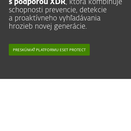
s podporou XDR
, ktorá kombinuje
schopnosti prevencie, detekcie
a proaktívneho vyhľadávania
hrozieb novej generácie.
PRESKÚMAŤ PLATFORMU ESET PROTECT
Čo o nás hovoria MSP partneri
Celosvetovo naše bezpečnostné riešenia ESET
ponúka už viac ako 10 000 poskytovateľov
spravovaných služieb (MSP). V spolupráci s nami