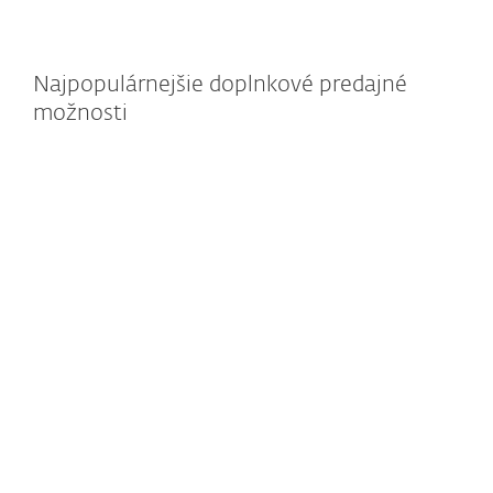
Najpopulárnejšie doplnkové predajné
možnosti
Zabezpečenie servera
SharePoint
Viacvrstvová ochrana servera s minimálnou
záťažou na systém pre zaistenie plynulého chodu
firemnej prevádzky.
Príslušný produkt:
ESET Security for Microsoft SharePoint Server
Ochrana cloudových
aplikácií