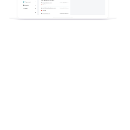
Ako môže vaša spoločnosť
zameraná na predaj
telekomunikačných
a internetových služieb zvýšiť
výnosy vďaka novej ponuke
digitálneho zabezpečenia?