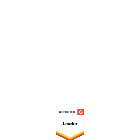
prehľadná konzola, v ktorej si
môžete jednoducho zobraziť
svoje prostredie. Oceňujem
možnosť správy záplat, správy
zariadení a analýzy v sandboxe,
ktoré mi pomáhajú efektívne
vyladiť bezpečnostné politiky. "
Prečítať celú recenziu