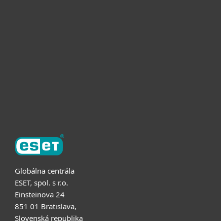
Pre domácnosti
Pre firmy
Užitočné informácie
Partnerstvo
O ESET
Globálna centrála
ESET, spol. s r.o.
Einsteinova 24
851 01 Bratislava,
Slovenská republika