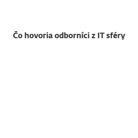
Čo hovoria odborníci z IT sféry
Dôveryhodné
RG
zabezpečenie koncových
zariadení, ktoré
jednoducho funguje
Raja G., Senior Project
Manager
"Páči sa mi najmä ľahké
nasadenie na Windows, Mac
a servery cez ESET PROTECT. Je to