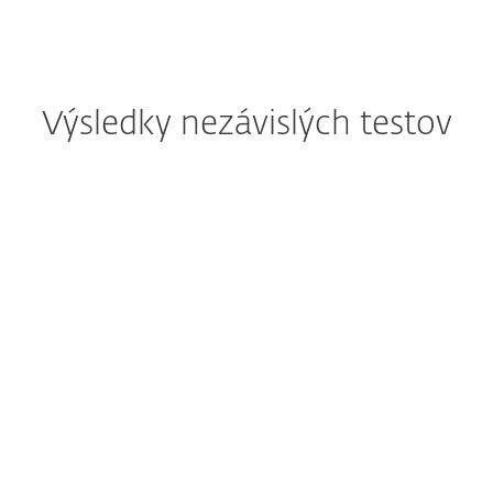
Výsledky nezávislých testov
ESET PROTECT Enterprise
ESET získal ocenenie SE
Cloud preukázal robustné
Labs za ochranu
schopnosti detekcie
koncových zariadení
vo viacerých kritických
v segmente Enterprise
fázach simulovaného