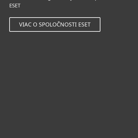
ESET
VIAC O SPOLOČNOSTI ESET
Pre domácnosti
Pre firmy
Užitočné informácie
Partnerstvo
O ESET