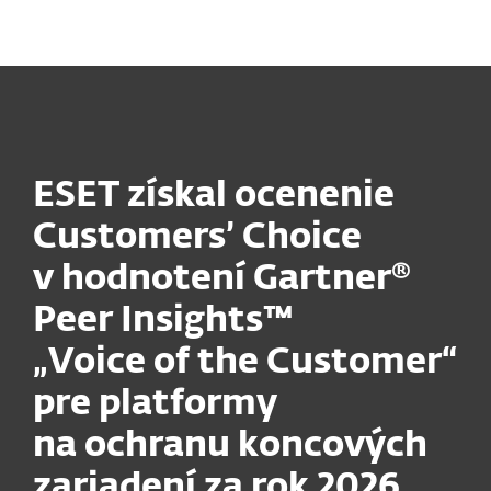
MENU
ESET získal ocenenie
Customers’ Choice
v hodnotení Gartner®
Peer Insights™
„Voice of the Customer“
pre platformy
na ochranu koncových
zariadení za rok 2026