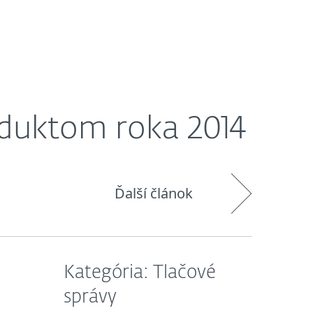
O nás
Košík
Slovensko
oduktom roka 2014
Ďalší článok
Kategória: Tlačové
správy