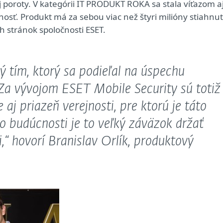
j poroty. V kategórii IT PRODUKT ROKA sa stala víťazom aj
osť. Produkt má za sebou viac než štyri milióny stiahnut
 stránok spoločnosti ESET.
 tím, ktorý sa podieľal na úspechu
. Za vývojom ESET Mobile Security sú totiž
 aj priazeň verejnosti, pre ktorú je táto
o budúcnosti je to veľký záväzok držať
i,“
hovorí Branislav Orlík, produktový