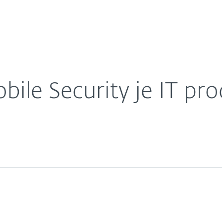
O nás
oka 2014
Kariéra
Kontakt
bile Security je IT pr