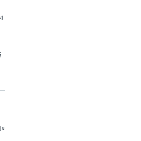
ej
.
i
Je