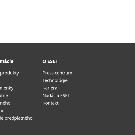
rmácie
O ESET
 produkty
Press centrum
Technológie
mienky
Kariéra
atné
Nadácia ESET
tného
Kontakt
níci
ie predplatného