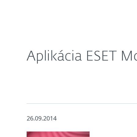
Domácnosti
Firmy
Aplikácia ESET Mobile Security je IT produktom r
O nás
Press centrum
Aplikácia ESET Mo
26.09.2014