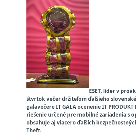
ESET, líder v proa
štvrtok večer držiteľom ďalšieho slovensk
galavečere IT GALA ocenenie IT PRODUKT R
riešenie určené pre mobilné zariadenia s
obsahuje aj viacero ďalších bezpečnostných
Theft.