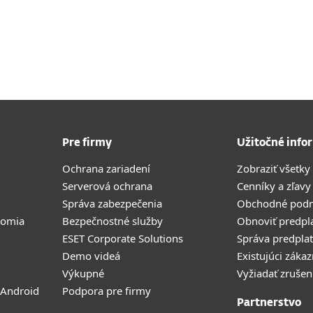
Pre firmy
Užitočné info
Ochrana zariadení
Zobraziť všetky
Serverová ochrana
Cenníky a zľavy
Správa zabezpečenia
Obchodné pod
romia
Bezpečnostné služby
Obnoviť predpl
ESET Corporate Solutions
Správa predpla
Demo videá
Existujúci zákaz
Výkupné
Vyžiadať zrušen
 Android
Podpora pre firmy
Partnerstvo