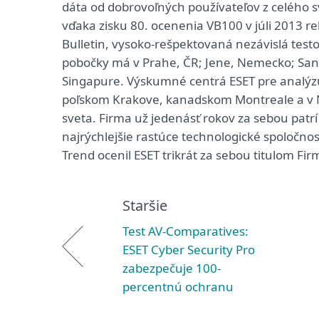
dáta od dobrovoľných používateľov z celého s
vďaka zisku 80. ocenenia VB100 v júli 2013 re
Bulletin, vysoko-rešpektovaná nezávislá testov
pobočky má v Prahe, ČR; Jene, Nemecko; San 
Singapure. Výskumné centrá ESET pre analýzu
poľskom Krakove, kanadskom Montreale a v M
sveta. Firma už jedenásť rokov za sebou patr
najrýchlejšie rastúce technologické spoločnos
Trend ocenil ESET trikrát za sebou titulom Fir
Staršie
Test AV-Comparatives:
ESET Cyber Security Pro
zabezpečuje 100-
percentnú ochranu