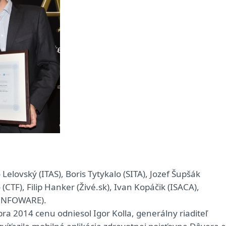
Lelovský (ITAS), Boris Tytykalo (SITA), Jozef Šupšák
CTF), Filip Hanker (Živé.sk), Ivan Kopáčik (ISACA),
(INFOWARE).
a 2014 cenu odniesol Igor Kolla, generálny riaditeľ