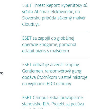
ESET Threat Report: kyberútoky sú
vďaka AI čoraz efektívnejšie, na
Slovensku pribúda zákerný malvér
CloudEyE
ESET sa zapojil do globálnej
operácie Endgame, pomohol
oslabiť biznis s malvérom
ESET odhaľuje arzenál skupiny
Gentlemen, ransomvérový gang
vo
dodáva útočníkom vlastné nástroje
na vypínanie EDR ochrany
ESET Campus získal právoplatné
stanovisko EIA. Projekt sa posúva