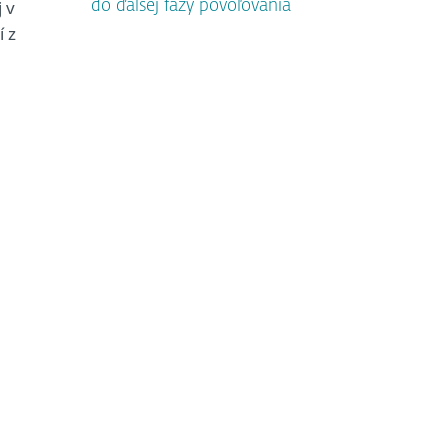
 v
do ďalšej fázy povoľovania
í z