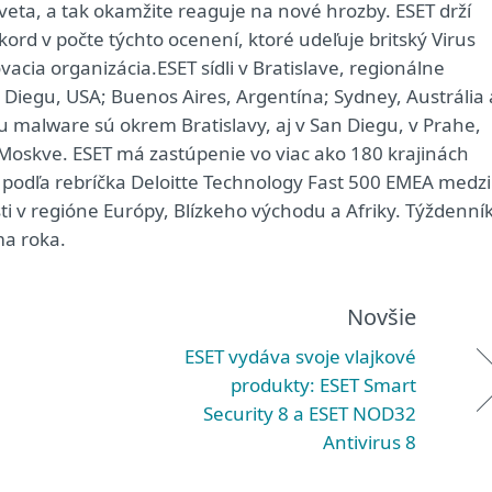
veta, a tak okamžite reaguje na nové hrozby. ESET drží
kord v počte týchto ocenení, ktoré udeľuje britský Virus
acia organizácia.ESET sídli v Bratislave, regionálne
Diegu, USA; Buenos Aires, Argentína; Sydney, Austrália 
 malware sú okrem Bratislavy, aj v San Diegu, v Prahe,
oskve. ESET má zastúpenie vo viac ako 180 krajinách
í podľa rebríčka Deloitte Technology Fast 500 EMEA medzi
ti v regióne Európy, Blízkeho východu a Afriky. Týždenní
ma roka.
Novšie
ESET vydáva svoje vlajkové
produkty: ESET Smart
Security 8 a ESET NOD32
Antivirus 8