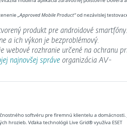
víťazila mobilná aplikácia zdravotnej poisťovne Dôvera a
ocenenie
„Approved Mobile Product“
od nezávislej testovac
ytvorený produkt pre androidové smartfóny
ne a ich výkon je bezproblémový.
je webové rozhranie určené na ochranu pr
jej najnovšej správe
organizácia AV-
nostného softvéru pre firemnú klientelu a domácnosti. 
ých hrozieb. Vďaka technológii Live Grid® využíva ESET