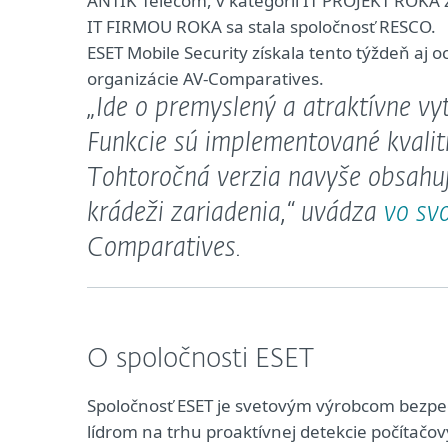
ANTIK Telecom, v kategórii IT PROJEKT ROKA z
IT FIRMOU ROKA sa stala spoločnosť RESCO.
ESET Mobile Security získala tento týždeň aj 
organizácie AV-Comparatives.
„Ide o premyslený a atraktívne v
Funkcie sú implementované kvalit
Tohtoročná verzia navyše obsahu
krádeži zariadenia,“
uvádza
vo svo
Comparatives.
O spoločnosti ESET
Spoločnosť ESET je svetovým výrobcom bezpeč
lídrom na trhu proaktívnej detekcie počítačov