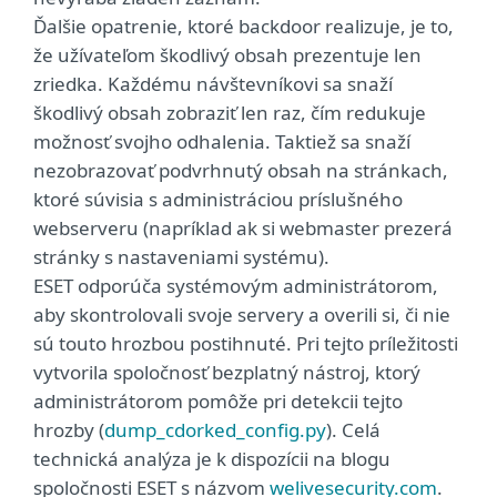
Ďalšie opatrenie, ktoré backdoor realizuje, je to,
že užívateľom škodlivý obsah prezentuje len
zriedka. Každému návštevníkovi sa snaží
škodlivý obsah zobraziť len raz, čím redukuje
možnosť svojho odhalenia. Taktiež sa snaží
nezobrazovať podvrhnutý obsah na stránkach,
ktoré súvisia s administráciou príslušného
webserveru (napríklad ak si webmaster prezerá
stránky s nastaveniami systému).
ESET odporúča systémovým administrátorom,
aby skontrolovali svoje servery a overili si, či nie
sú touto hrozbou postihnuté. Pri tejto príležitosti
vytvorila spoločnosť bezplatný nástroj, ktorý
administrátorom pomôže pri detekcii tejto
hrozby (
dump_cdorked_config.py
). Celá
technická analýza je k dispozícii na blogu
spoločnosti ESET s názvom
welivesecurity.com
.