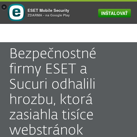
×
ESET Mobile Security
INŠTALOVAŤ
MENU
ZDARMA - na Google Play
Bezpečnostné
firmy ESET a
Sucuri odhalili
hrozbu, ktorá
zasiahla tisíce
webstránok