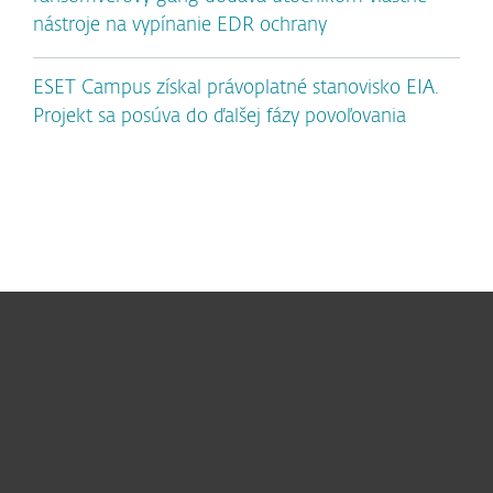
nástroje na vypínanie EDR ochrany
ESET Campus získal právoplatné stanovisko EIA.
Projekt sa posúva do ďalšej fázy povoľovania
Pre domácnosti
Pre firmy
Užitočné informácie