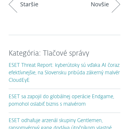
Staršie
Novšie
Kategória: Tlačové správy
ESET Threat Report: kyberútoky sú vďaka AI čoraz
efektívnejšie, na Slovensku pribúda zákerný malvér
CloudEyE
ESET sa zapojil do globálnej operácie Endgame,
pomohol oslabiť biznis s malvérom
ESET odhaľuje arzenál skupiny Gentlemen,
ransomvérový gang dodáva útočníkom vlastné