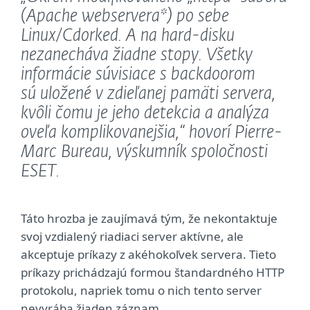
(Apache webservera*) po sebe
Linux/Cdorked. A na hard-disku
nezanecháva žiadne stopy. Všetky
informácie súvisiace s backdoorom
sú uložené v zdieľanej pamäti servera,
kvôli čomu je jeho detekcia a analýza
oveľa komplikovanejšia,“
hovorí Pierre-
Marc Bureau, výskumník spoločnosti
ESET.
Táto hrozba je zaujímavá tým, že nekontaktuje
svoj vzdialený riadiaci server aktívne, ale
akceptuje príkazy z akéhokoľvek servera. Tieto
príkazy prichádzajú formou štandardného HTTP
protokolu, napriek tomu o nich tento server
nevyrába žiaden záznam.