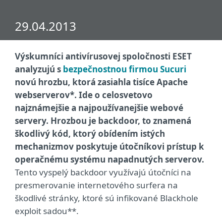
29.04.2013
Výskumníci antivírusovej spoločnosti ESET
analyzujú s
bezpečnostnou firmou Sucuri
novú hrozbu, ktorá zasiahla tisíce Apache
webserverov*. Ide o celosvetovo
najznámejšie a najpoužívanejšie webové
servery. Hrozbou je backdoor, to znamená
škodlivý kód, ktorý obídením istých
mechanizmov poskytuje útočníkovi prístup k
operačnému systému napadnutých serverov.
Tento vyspelý backdoor využívajú útočníci na
presmerovanie internetového surfera na
škodlivé stránky, ktoré sú infikované Blackhole
exploit sadou**.