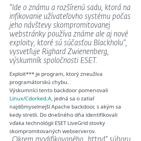
“Ide o známu a rozšírenú sadu, ktorá na
infikovanie užívateľovho systému počas
jeho návštevy skompromitovanej
webstránky používa známe ale aj nové
exploity, ktoré sú súčasťou Blackholu“,
vysvetľuje Righard Zwienenberg,
výskumník spoločnosti ESET.
Exploit*** je program, ktorý zneužíva
programátorskú chybu.
Výskumníci tento backdoor pomenovali
Linux/Cdorked.A
, jedná sa o zatiaľ
najdômyselnejší Apache backdoor, s akým sa
kedy stretli. Do dnešného dňa identifikovali
vďaka technológii ESET LiveGrid stovky
skompromitovaných webserverov.
„Okrem modifikovaného „httpd“ súboru