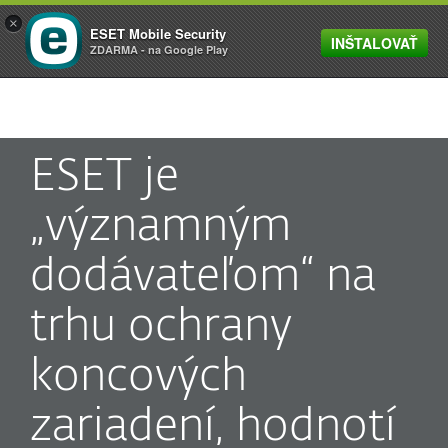
×
ESET Mobile Security
INŠTALOVAŤ
MENU
ZDARMA - na Google Play
ESET je
„významným
dodávateľom“ na
trhu ochrany
koncových
zariadení, hodnotí