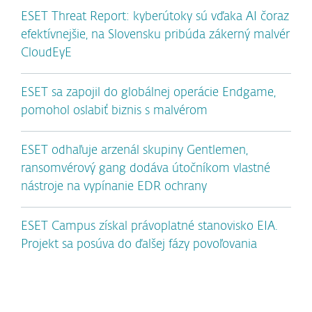
ESET Threat Report: kyberútoky sú vďaka AI čoraz
efektívnejšie, na Slovensku pribúda zákerný malvér
CloudEyE
ESET sa zapojil do globálnej operácie Endgame,
pomohol oslabiť biznis s malvérom
ESET odhaľuje arzenál skupiny Gentlemen,
ransomvérový gang dodáva útočníkom vlastné
nástroje na vypínanie EDR ochrany
ESET Campus získal právoplatné stanovisko EIA.
Projekt sa posúva do ďalšej fázy povoľovania