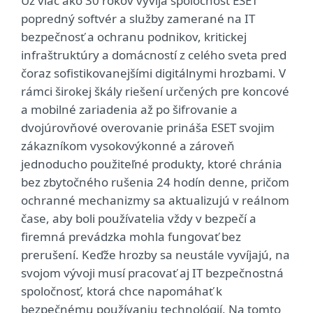
Už viac ako 30 rokov vyvíja spoločnosť ESET
popredný softvér a služby zamerané na IT
bezpečnosť a ochranu podnikov, kritickej
infraštruktúry a domácností z celého sveta pred
čoraz sofistikovanejšími digitálnymi hrozbami. V
rámci širokej škály riešení určených pre koncové
a mobilné zariadenia až po šifrovanie a
dvojúrovňové overovanie prináša ESET svojim
zákazníkom vysokovýkonné a zároveň
jednoducho použiteľné produkty, ktoré chránia
bez zbytočného rušenia 24 hodín denne, pričom
ochranné mechanizmy sa aktualizujú v reálnom
čase, aby boli používatelia vždy v bezpečí a
firemná prevádzka mohla fungovať bez
prerušení. Keďže hrozby sa neustále vyvíjajú, na
svojom vývoji musí pracovať aj IT bezpečnostná
spoločnosť, ktorá chce napomáhať k
bezpečnému používaniu technológií. Na tomto