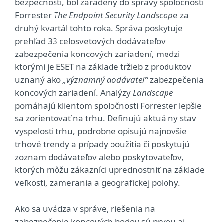
bezpečnosti, bol zaradený do správy spoločnosti
Forrester
The Endpoint Security Landscap
e za
druhý kvartál tohto roka. Správa poskytuje
prehľad 33 celosvetových dodávateľov
zabezpečenia koncových zariadení, medzi
ktorými je ESET na základe tržieb z produktov
uznaný ako
„významný dodávateľ“
zabezpečenia
koncových zariadení. Analýzy
Landscape
pomáhajú klientom spoločnosti Forrester lepšie
sa zorientovať na trhu. Definujú aktuálny stav
vyspelosti trhu, podrobne opisujú najnovšie
trhové trendy a prípady použitia či poskytujú
zoznam dodávateľov alebo poskytovateľov,
ktorých môžu zákazníci uprednostniť na základe
veľkosti, zamerania a geografickej polohy.
Ako sa uvádza v správe, riešenia na
zabezpečenie koncových bodov sú prvou aj