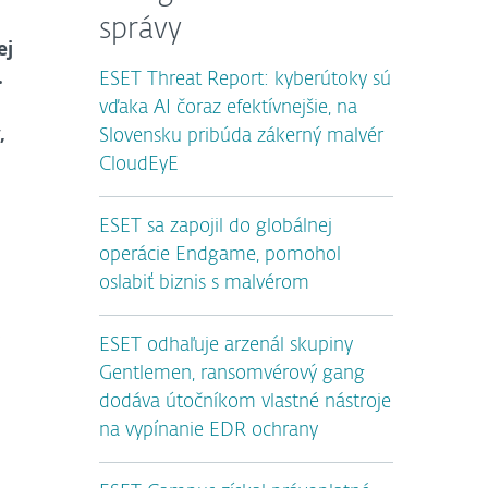
správy
ej
.
ESET Threat Report: kyberútoky sú
vďaka AI čoraz efektívnejšie, na
,
Slovensku pribúda zákerný malvér
CloudEyE
ESET sa zapojil do globálnej
operácie Endgame, pomohol
oslabiť biznis s malvérom
,
ESET odhaľuje arzenál skupiny
Gentlemen, ransomvérový gang
dodáva útočníkom vlastné nástroje
na vypínanie EDR ochrany