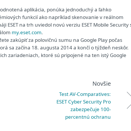
 hodnotená aplikácia, ponúka jednoduchý a ľahko
rémiových funkcií ako napríklad skenovanie v reálnom
máji ESET na trh uviedol novú verziu ESET Mobile Security 
tálom
my.eset.com
.
žete zakúpiť za polovičnú sumu na Google Play počas
torá sa začína 18. augusta 2014 a končí o týždeň neskôr.
ich zariadeniach, ktoré sú pripojené na ten istý Google
Novšie
Test AV-Comparatives:
ESET Cyber Security Pro
zabezpečuje 100-
percentnú ochranu