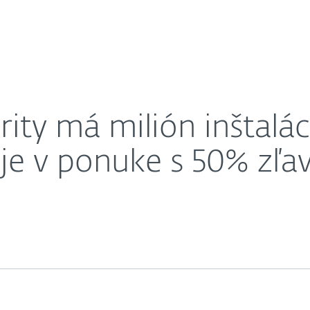
O nás
 #onemillionweek je v ponuke s 50% zľavou
Kariéra
Kontakt
ity má milión inštaláci
je v ponuke s 50% zľa