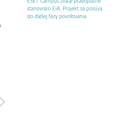
ESET Campus získal právoplatné
stanovisko EIA. Projekt sa posúva
do ďalšej fázy povoľovania
s