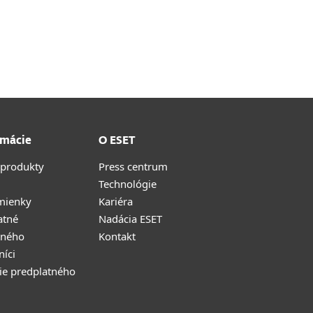
rmácie
O ESET
 produkty
Press centrum
Technológie
mienky
Kariéra
atné
Nadácia ESET
tného
Kontakt
níci
ie predplatného