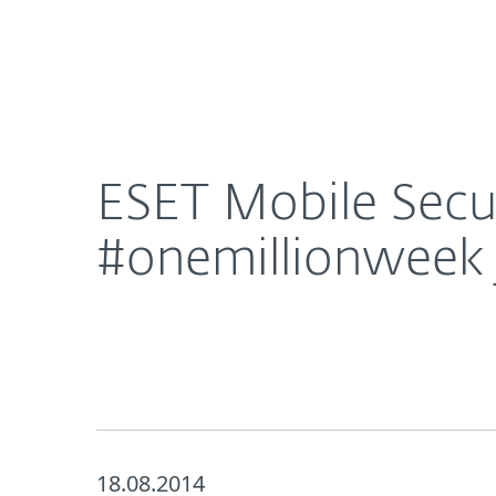
Domácnosti
Firmy
ESET Mobile Security má milión inštalácii, počas
O nás
Press centrum
ESET Mobile Secur
#onemillionweek 
18.08.2014