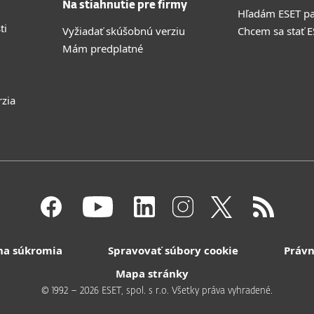
Na stiahnutie pre firmy
Hľadám ESET pa
ti
Vyžiadať skúšobnú verziu
Chcem sa stať 
Mám predplatné
rzia
na súkromia
Spravovať súbory cookie
Právn
Mapa stránky
© 1992 – 2026 ESET, spol. s r.o. Všetky práva vyhradené.