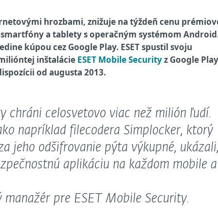
ternetovými hrozbami, znižuje na týždeň cenu prémiov
e smartfóny a tablety s operačným systémom Android
jedine kúpou cez Google Play. ESET spustil svoju
milióntej inštalácie
ESET Mobile Security
z Google Play
ispozícii od augusta 2013.
y chráni celosvetovo viac než milión ľudí.
ko napríklad filecodera Simplocker, ktorý
za jeho odšifrovanie pýta výkupné, ukázali
bezpečnostnú aplikáciu na každom mobile a
vý manažér pre ESET Mobile Security.