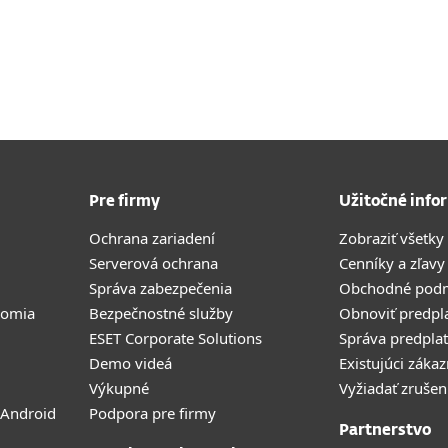
Pre firmy
Užitočné info
Ochrana zariadení
Zobraziť všetky
Serverová ochrana
Cenníky a zľavy
Správa zabezpečenia
Obchodné pod
romia
Bezpečnostné služby
Obnoviť predpl
ESET Corporate Solutions
Správa predpla
Demo videá
Existujúci zákaz
Výkupné
Vyžiadať zrušen
 Android
Podpora pre firmy
Partnerstvo