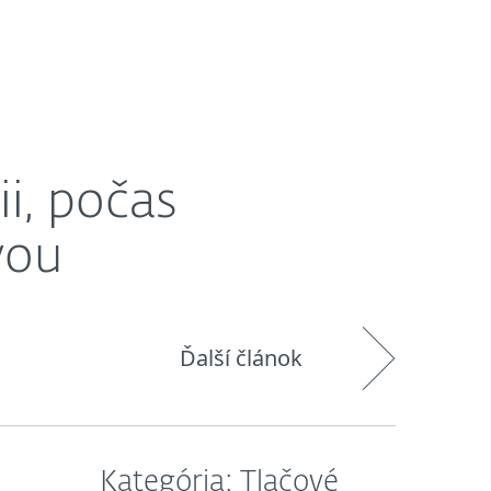
O nás
Košík
Slovensko
i, počas
vou
Ďalší článok
Kategória: Tlačové