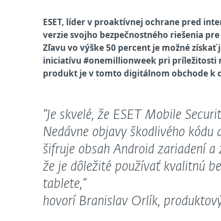
ESET, líder v proaktívnej ochrane pred in
verzie svojho bezpečnostného riešenia pr
Zľavu vo výške 50 percent je možné získať 
iniciatívu #onemillionweek pri príležitosti 
produkt je v tomto digitálnom obchode k d
“Je skvelé, že ESET Mobile Securit
Nedávne objavy škodlivého kódu a
šifruje obsah Android zariadení a 
že je dôležité používať kvalitnú 
tablete,”
hovorí Branislav Orlík, produkto