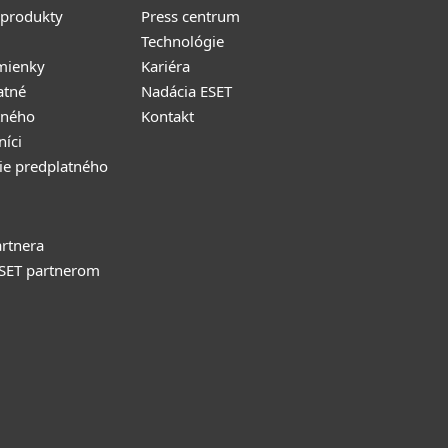
 produkty
Press centrum
Technológie
mienky
Kariéra
atné
Nadácia ESET
tného
Kontakt
níci
ie predplatného
rtnera
ESET partnerom