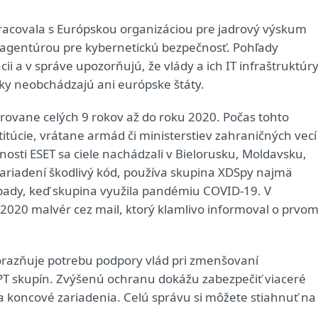
racovala s Európskou organizáciou pre jadrový výskum
agentúrou pre kybernetickú bezpečnosť. Pohľady
cii a v správe upozorňujú, že vlády a ich IT infraštruktúr
ky neobchádzajú ani európske štáty.
rovane celých 9 rokov až do roku 2020. Počas tohto
túcie, vrátane armád či ministerstiev zahraničných vecí
osti ESET sa ciele nachádzali v Bielorusku, Moldavsku,
zariadení škodlivý kód, používa skupina XDSpy najmä
ípady, keď skupina využila pandémiu COVID-19. V
ri 2020 malvér cez mail, ktorý klamlivo informoval o prvo
razňuje potrebu podpory vlád pri zmenšovaní
APT skupín. Zvýšenú ochranu dokážu zabezpečiť viaceré
a koncové zariadenia. Celú správu si môžete stiahnuť na