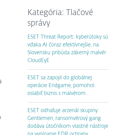
Kategória: Tlačové
správy
ESET Threat Report: kyberútoky sú
vďaka AI čoraz efektívnejšie, na
Slovensku pribúda zákerný malvér
CloudEyE
ESET sa zapojil do globálnej
é
operácie Endgame, pomohol
oslabiť biznis s malvérom
ESET odhaľuje arzenál skupiny
e
Gentlemen, ransomvérový gang
dodáva útočníkom vlastné nástroje
na vypínanie EDR ochrany