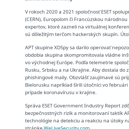
V rokoch 2020 a 2021 spoločnosť ESET spolup
(CERN), Europolom či Francúzskou národnou 
expertov, ktoré zazneli na virtuálnej konferen
sú dôležitým terčom hackerských skupín. Úto
APT skupine XDSpy sa darilo operovať nepozo
obdobia skupina skompromitovala vládne inšti
vo východnej Európe. Podľa telemetrie spoločn
Rusku, Srbsku a na Ukrajine. Aby dostala do 
phishingové maily. Obzvlášť zaujímavé sú pr
Bielorusku napríklad šírili útočníci vo februá
prípade koronavírusu v krajine.
Správa ESET Government Industry Report zdô
bezpečnostných rizík a monitorovaní taktík 
technológie na detekciu a reakciu na útoky n
stránke
WeLiveSecurity.com
.