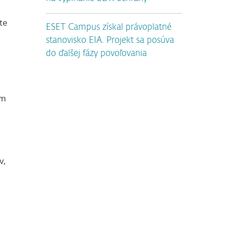
te
ESET Campus získal právoplatné
stanovisko EIA. Projekt sa posúva
do ďalšej fázy povoľovania
om
v,