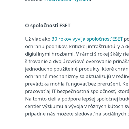
O spoločnosti ESET
Už viac ako
30 rokov vyvíja spoločnosť ESET
po
ochranu podnikov, kritickej infraštruktúry a 
digitálnymi hrozbami. V rámci širokej škály r
šifrovanie a dvojúrovňové overovanie priná
jednoducho použiteľné produkty, ktoré chrán
ochranné mechanizmy sa aktualizujú v reálnom
prevádzka mohla fungovať bez prerušení. Keď
pracovať aj IT bezpečnostná spoločnosť, kto
Na tomto cieli a podpore lepšej spoločnej bu
centier výskumu a vývoja v rôznych kútoch sv
prípadne nás môžete sledovať na sociálnych 