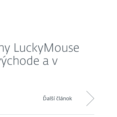
O nás
Košík
Slovensko
a v Strednej Ázii
piny LuckyMouse
východe a v
Ďalší článok