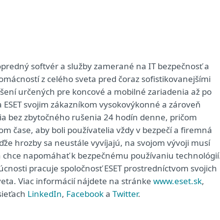
predný softvér a služby zamerané na IT bezpečnosť a
domácností z celého sveta pred čoraz sofistikovanejšími
iešení určených pre koncové a mobilné zariadenia až po
ša ESET svojim zákazníkom vysokovýkonné a zároveň
ia bez zbytočného rušenia 24 hodín denne, pričom
 čase, aby boli používatelia vždy v bezpečí a firemná
že hrozby sa neustále vyvíjajú, na svojom vývoji musí
rá chce napomáhať k bezpečnému používaniu technológií
dúcnosti pracuje spoločnosť ESET prostredníctvom svojich
eta. Viac informácií nájdete na stránke
www.eset.sk
,
sieťach
LinkedIn
,
Facebook
a
Twitter
.