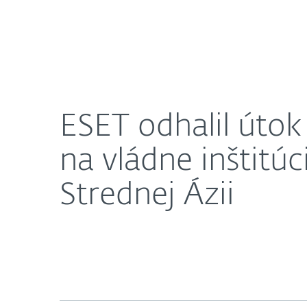
Domácnosti
Firmy
ESET odhalil útok EmissarySoldier skupiny LuckyM
O nás
Press centrum
ESET odhalil úto
na vládne inštitú
Strednej Ázii