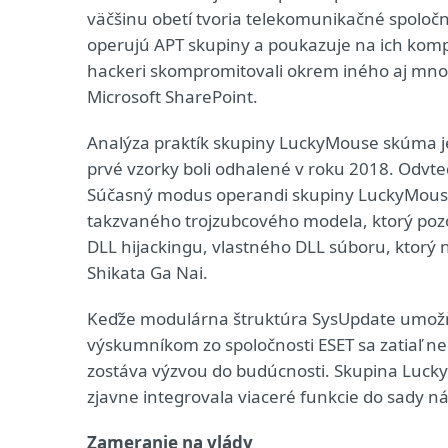
väčšinu obetí tvoria telekomunikačné spolo
operujú APT skupiny a poukazuje na ich kom
hackeri skompromitovali okrem iného aj množs
Microsoft SharePoint.
Analýza praktík skupiny LuckyMouse skúma j
prvé vzorky boli odhalené v roku 2018. Odvte
Súčasný modus operandi skupiny LuckyMouse 
takzvaného trojzubcového modela, ktorý pozost
DLL hijackingu, vlastného DLL súboru, ktorý
Shikata Ga Nai.
Keďže modulárna štruktúra SysUpdate umožňu
výskumníkom zo spoločnosti ESET sa zatiaľ nep
zostáva výzvou do budúcnosti. Skupina Lucky 
zjavne integrovala viaceré funkcie do sady n
Zameranie na vlády