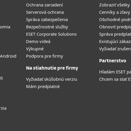
Ochrana zariadení
Zobraziť všetky
Serverová ochrana
Cenníky a zľavy
Správa zabezpečenia
Obchodné pod
romia
Bezpečnostné služby
Obnoviť predpl
ESET Corporate Solutions
Správa predpla
Demo videá
Existujúci zákaz
Výkupné
Vyžiadať zrušen
 Android
Podpora pre firmy
Partnerstvo
Na stiahnutie pre firmy
Hľadám ESET pa
ti
Vyžiadať skúšobnú verziu
Chcem sa stať 
Mám predplatné
rzia