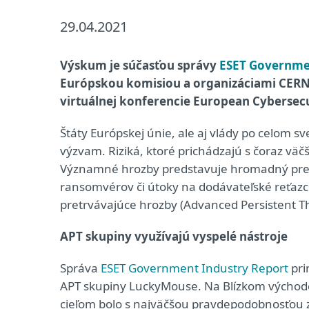
29.04.2021
Výskum je súčasťou správy
ESET Governme
Európskou komisiou a organizáciami CERN a
virtuálnej konferencie European Cybersecu
Štáty Európskej únie, ale aj vlády po celom sv
výzvam. Riziká, ktoré prichádzajú s čoraz väč
Významné hrozby predstavuje hromadný pres
ransomvérov či útoky na dodávateľské reťazce.
pretrvávajúce hrozby (Advanced Persistent Th
APT skupiny využívajú vyspelé nástroje
Správa
ESET Government Industry Report
pri
APT skupiny LuckyMouse. Na Blízkom východe s
cieľom bolo s najväčšou pravdepodobnosťou získ