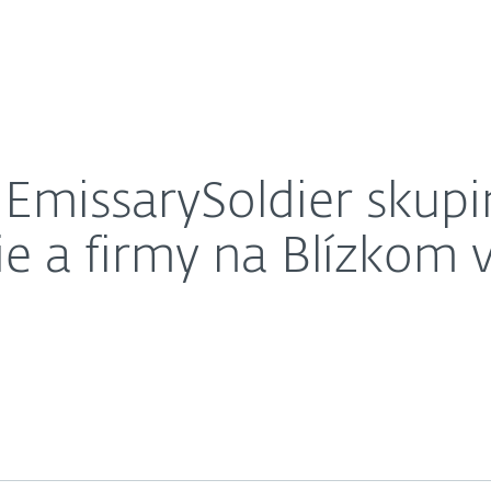
O nás
ouse na vládne inštitúcie a firmy na Blízkom východe 
Kariéra
Kontakt
k EmissarySoldier sku
cie a firmy na Blízkom 