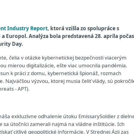
nt Industry Report
, ktorá vzišla zo spolupráce s
 Europol. Analýza bola predstavená 28. apríla počas
rity Day.
ete, čelia v otázke kybernetickej bezpečnosti viacerým
šou mierou digitalizácie, ešte viac umocnila pandémia.
un k práci z domu, kybernetická špionáž, rozmach
 Najväčšou výzvou, ktorej musia čeliť vlády, sú pokročil
reats - APT).
náša exkluzívne odhalenie útoku EmissarySoldier z dieln
a útočníci zamerali najmä na vládne inštitúcie. Ich
ať citlivé geopolitické informácie. V Strednej Ázii zas