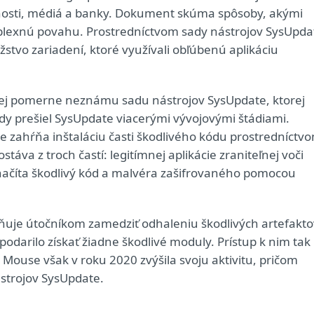
čnosti, médiá a banky. Dokument skúma spôsoby, akými
plexnú povahu. Prostredníctvom sady nástrojov SysUpda
tvo zariadení, ktoré využívali obľúbenú aplikáciu
ej pomerne neznámu sadu nástrojov SysUpdate, ktorej
dy prešiel SysUpdate viacerými vývojovými štádiami.
zahŕňa inštaláciu časti škodlivého kódu prostredníctv
áva z troch častí: legitímnej aplikácie zraniteľnej voči
 načíta škodlivý kód a malvéra zašifrovaného pomocou
je útočníkom zamedziť odhaleniu škodlivých artefakto
odarilo získať žiadne škodlivé moduly. Prístup k nim tak
Mouse však v roku 2020 zvýšila svoju aktivitu, pričom
ástrojov SysUpdate.