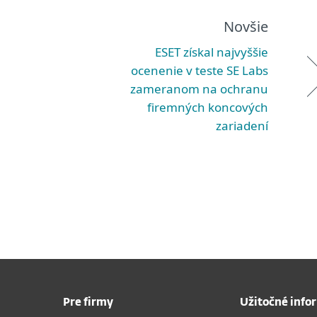
Novšie
ESET získal najvyššie
ocenenie v teste SE Labs
zameranom na ochranu
firemných koncových
zariadení
Pre firmy
Užitočné info