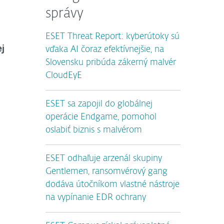
správy
ESET Threat Report: kyberútoky sú
ej
vďaka AI čoraz efektívnejšie, na
Slovensku pribúda zákerný malvér
CloudEyE
ESET sa zapojil do globálnej
operácie Endgame, pomohol
oslabiť biznis s malvérom
ESET odhaľuje arzenál skupiny
Gentlemen, ransomvérový gang
dodáva útočníkom vlastné nástroje
na vypínanie EDR ochrany