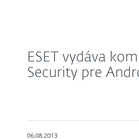
Domácnosti
Firmy
ESET vydáva kompletne novú verziu ESET Mobile 
O nás
Press centrum
ESET vydáva komp
Security pre Andr
06.08.2013