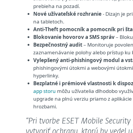
prebieha na pozadí.
Nové užívateľské rozhranie
- Dizajn je p
na tabletoch.
Anti-Theft pomocník a pomocník pri št
Blokovanie hovorov a SMS správ
– Bloku
Bezpečnostný audit
– Monitoruje povoleni
zaznamenávanie polohy alebo prístup ku
Vylepšený anti-phishingový modul a vst
phishingovými útokmi a webovými útokmi 
hyperlinky.
Bezplatné i prémiové vlastnosti k dispoz
app storu
môžu užívatelia dlhodobo využíva
upgrade na plnú verziu priamo z aplikác
hrozbami.
“Pri tvorbe ESET Mobile Security 
vytvoriť ochranu, ktorú by vedel 