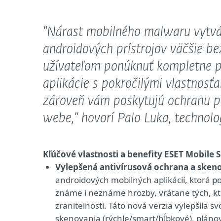
“Nárast mobilného malwaru vytvá
androidových prístrojov väčšie b
užívateľom ponúknuť kompletne p
aplikácie s pokročilými vlastnosťa
zároveň vám poskytujú ochranu pri
webe,”
hovorí Palo Luka, technolo
Kľúčové vlastnosti a benefity ESET Mobile 
Vylepšená antivírusová ochrana a sken
androidových mobilných aplikácií, ktorá 
známe i neznáme hrozby, vrátane tých, k
zraniteľnosti. Táto nová verzia vylepšila s
skenovania (rýchle/smart/hĺbkové), plán