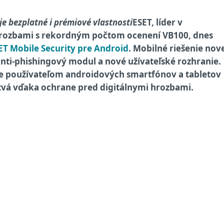
e bezplatné i prémiové vlastnosti
ESET, líder v
hrozbami s rekordným počtom ocenení VB100, dnes
ET Mobile Security pre Android
. Mobilné riešenie nov
nti-phishingový modul a nové užívateľské rozhranie.
e používateľom androidových smartfónov a tabletov
tvá vďaka ochrane pred digitálnymi hrozbami.