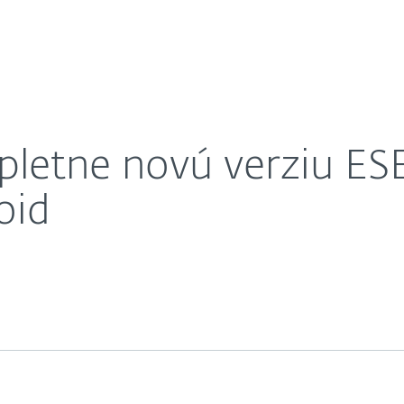
O nás
Security pre Android
Kariéra
Kontakt
letne novú verziu ES
oid