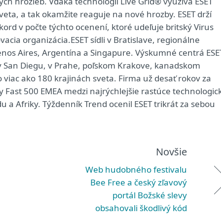
ých hrozieb. Vďaka technológii Live Grid® využíva ESET
veta, a tak okamžite reaguje na nové hrozby. ESET drží
kord v počte týchto ocenení, ktoré udeľuje britský Virus
acia organizácia.ESET sídli v Bratislave, regionálne
enos Aires, Argentína a Singapure. Výskumné centrá ESE
 v San Diegu, v Prahe, poľskom Krakove, kanadskom
viac ako 180 krajinách sveta. Firma už desať rokov za
gy Fast 500 EMEA medzi najrýchlejšie rastúce technologic
u a Afriky. Týždenník Trend ocenil ESET trikrát za sebou
Novšie
Web hudobného festivalu
Bee Free a český zľavový
portál Božské slevy
obsahovali škodlivý kód