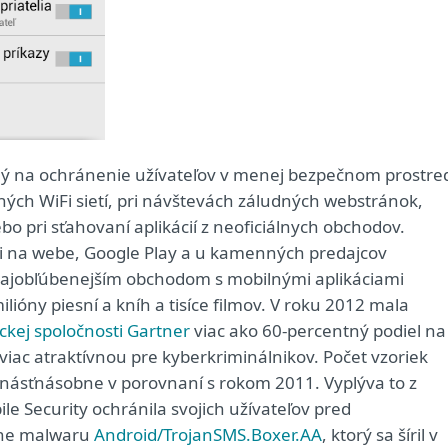
ený na ochránenie užívateľov v menej bezpečnom prostre
jných WiFi sietí, pri návštevách záludných webstránok,
bo pri sťahovaní aplikácií z neoficiálnych obchodov.
ícii na webe, Google Play a u kamenných predajcov
o najobľúbenejším obchodom s mobilnými aplikáciami
 milióny piesní a kníh a tisíce filmov. V roku 2012 mala
ckej spoločnosti Gartner
viac ako 60-percentný podiel na
 viac atraktívnou pre kyberkriminálnikov. Počet vzoriek
násťnásobne v porovnaní s rokom 2011. Vyplýva to z
le Security ochránila svojich užívateľov pred
ane malwaru
Android/TrojanSMS.Boxer.AA
, ktorý sa šíril v