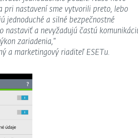
 pri nastavení sme vytvorili preto, lebo
ajú jednoduché a silné bezpečnostné
ho nastaviť a nevyžadujú častú komunikáci
ýkon zariadenia,“
ý a marketingový riaditeľ ESETu.