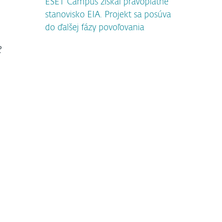
ESET Campus získal právoplatné
stanovisko EIA. Projekt sa posúva
do ďalšej fázy povoľovania
e