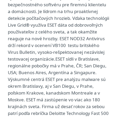
bezpečnostného softvéru pre firemnú klientelu
a domácnosti. Je lídrom na trhu proaktívnej
detekcie počítačových hrozieb. Vďaka technológii
Live Grid® využíva ESET dáta od dobrovoľných
používateľov z celého sveta, a tak okamžite
reaguje na nové hrozby. ESET NOD32 Antivirus
drží rekord v ocenení VB100 testu britského
Virus Bulletin, vysoko-rešpektovanej nezávislej
testovacej organizácie.ESET sídli v Bratislave,
regionálne pobočky má v Prahe, ČR; San Diegu,
USA; Buenos Aires, Argentína a Singapure.
Výskumné centrá ESET pre analýzu malware sú
okrem Bratislavy, aj v San Diegu, v Prahe,
poľskom Krakove, kanadskom Montreale a v
Moskve. ESET má zastúpenie vo viac ako 180
krajinách sveta. Firma už desať rokov za sebou
patrí podľa rebríčka Deloitte Technology Fast 500