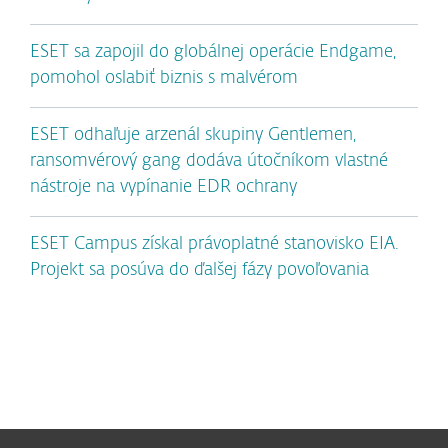
ESET sa zapojil do globálnej operácie Endgame,
pomohol oslabiť biznis s malvérom
ESET odhaľuje arzenál skupiny Gentlemen,
ransomvérový gang dodáva útočníkom vlastné
nástroje na vypínanie EDR ochrany
ESET Campus získal právoplatné stanovisko EIA.
Projekt sa posúva do ďalšej fázy povoľovania