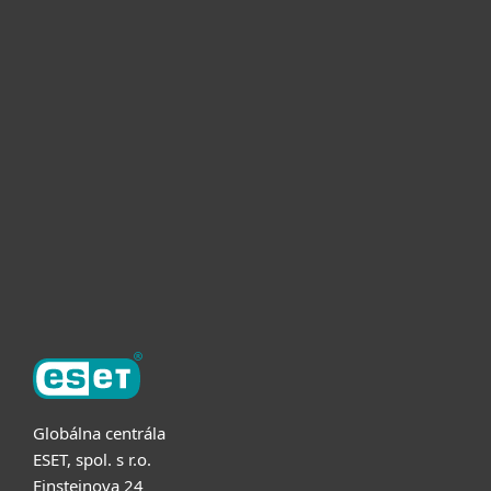
Pre domácnosti
Pre firmy
Užitočné informácie
Partnerstvo
O ESET
Globálna centrála
ESET, spol. s r.o.
Einsteinova 24