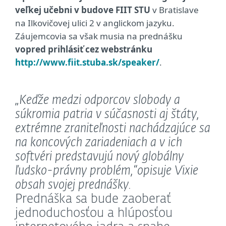
veľkej učebni v budove FIIT STU
v Bratislave
na Ilkovičovej ulici 2 v anglickom jazyku.
Záujemcovia sa však musia na prednášku
vopred prihlásiť cez webstránku
http://www.fiit.stuba.sk/speaker/
.
„Keďže medzi odporcov slobody a
súkromia patria v súčasnosti aj štáty,
extrémne zraniteľnosti nachádzajúce sa
na koncových zariadeniach a v ich
softvéri predstavujú nový globálny
ľudsko-právny problém,“
opisuje Vixie
obsah svojej prednášky.
Prednáška sa bude zaoberať
jednoduchosťou a hlúposťou