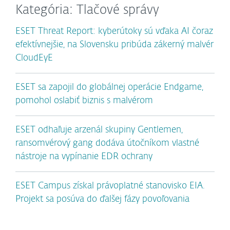
Kategória: Tlačové správy
ESET Threat Report: kyberútoky sú vďaka AI čoraz
efektívnejšie, na Slovensku pribúda zákerný malvér
CloudEyE
ESET sa zapojil do globálnej operácie Endgame,
pomohol oslabiť biznis s malvérom
ESET odhaľuje arzenál skupiny Gentlemen,
ransomvérový gang dodáva útočníkom vlastné
nástroje na vypínanie EDR ochrany
ESET Campus získal právoplatné stanovisko EIA.
Projekt sa posúva do ďalšej fázy povoľovania