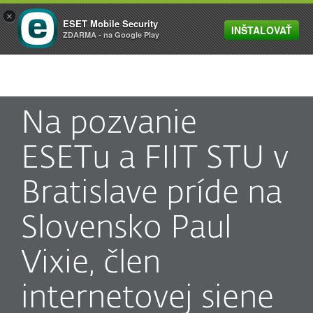
×
ESET Mobile Security
INŠTALOVAŤ
MENU
ZDARMA - na Google Play
Na pozvanie
ESETu a FIIT STU v
Bratislave príde na
Slovensko Paul
Vixie, člen
internetovej siene