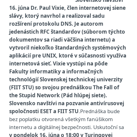
16. júna Dr. Paul Vixie, člen internetovej siene
slávy, ktorý navrhol a realizoval sadu
rozšírení protokolu DNS. Je autorom
jedenástich RFC štandardov (súborom týchto
dokumentov sa riadi väčšina internetu) a
vytvoril niekoľko štandardných systémových
aplikácií pre UNIX, ktoré v súčasnosti využíva
internetová sieť. Vixie vystúpi na pôde
Fakulty informatiky a informačných
technológií Slovenskej technickej univerzity
(FIIT STU) so svojou prednáškou The Fall of
the Stupid Network (Pád hlúpej siete).
Slovensko navštívi na pozvanie antivírusovej
spoločnosti ESET a FIIT STU
.Prednáška bude
bez poplatku otvorená všetkým fanúšikom
internetu a digitálnej bezpečnosti. Uskutoční sa
v pondelok 16. júna o 18:00 v Turingovej