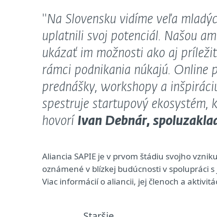
''
Na Slovensku vidíme veľa mladých 
uplatnili svoj potenciál. Našou am
ukázať im možnosti ako aj príležit
rámci podnikania núkajú. Online 
prednášky, workshopy a inšpiráciu
spestruje startupový ekosystém, k
hovorí
Ivan Debnár, spoluzakla
Aliancia SAPIE je v prvom štádiu svojho vznik
oznámené v blízkej budúcnosti v spolupráci s 
Viac informácií o aliancii, jej členoch a aktiv
Staršie