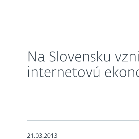
Domácnosti
Firmy
Na Slovensku vzniká aj za účasti ESETu aliancia 
O nás
Press centrum
Na Slovensku vzni
internetovú eko
21.03.2013