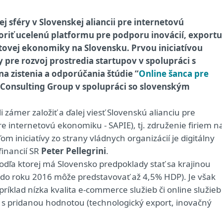
j sféry v Slovenskej aliancii pre internetovú
voriť ucelenú platformu pre podporu inovácií, exportu
etovej ekonomiky na Slovensku. Prvou iniciatívou
y pre rozvoj prostredia startupov v spolupráci s
na zistenia a odporúčania štúdie “
Online šanca pre
 Consulting Group v spolupráci so slovenským
i zámer založiť a ďalej viesť Slovenskú alianciu pre
e internetovú ekonomiku - SAPIE), tj. združenie firiem n
 iniciatívy zo strany vládnych organizácií je digitálny
financií SR
Peter Pellegrini
.
podľa ktorej má Slovensko predpoklady stať sa krajinou
o roku 2016 môže predstavovať až 4,5% HDP). Je však
ríklad nízka kvalita e-commerce služieb či online služieb
z s pridanou hodnotou (technologický export, inovačný