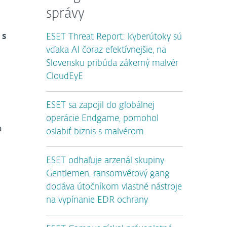
správy
 s
ESET Threat Report: kyberútoky sú
vďaka AI čoraz efektívnejšie, na
Slovensku pribúda zákerný malvér
CloudEyE
ESET sa zapojil do globálnej
operácie Endgame, pomohol
a
oslabiť biznis s malvérom
ESET odhaľuje arzenál skupiny
Gentlemen, ransomvérový gang
dodáva útočníkom vlastné nástroje
na vypínanie EDR ochrany