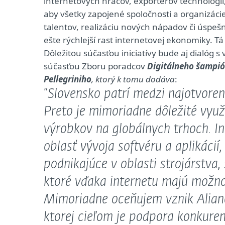
internetových hráčov, exportérov technológií,
aby všetky zapojené spoločnosti a organizácie 
talentov, realizáciu nových nápadov či úspeš
ešte rýchlejší rast internetovej ekonomiky. T
Dôležitou súčasťou iniciatívy bude aj dialóg s
súčasťou Zboru poradcov
Digitálneho šampión
Pellegriniho
, ktorý k tomu dodáva
:
“
Slovensko patrí medzi najotvoren
Preto je mimoriadne dôležité vyu
výrobkov na globálnych trhoch. In
oblasť vývoja softvéru a aplikácií
podnikajúce v oblasti strojárstva,
ktoré vďaka internetu majú možnos
Mimoriadne oceňujem vznik Alianc
ktorej cieľom je podpora konkure