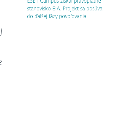
ESET Campus získal právoplatné
stanovisko EIA. Projekt sa posúva
do ďalšej fázy povoľovania
j
e