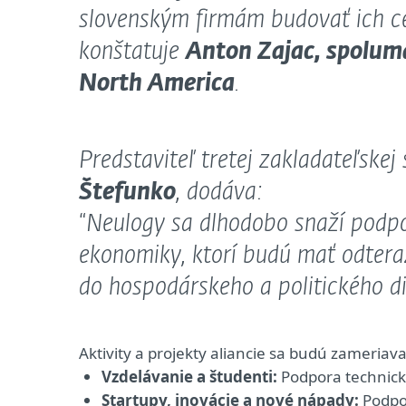
slovenským firmám budovať ich ce
konštatuje
Anton Zajac, spoluma
North America
.
Predstaviteľ tretej zakladateľskej
Štefunko
, dodáva:
“
Neulogy sa dlhodobo snaží podpor
ekonomiky, ktorí budú mať odtera
do hospodárskeho a politického di
Aktivity a projekty aliancie sa budú zameriavať
Vzdelávanie a študenti:
Podpora technick
Startupy, inovácie a nové nápady:
Podpor