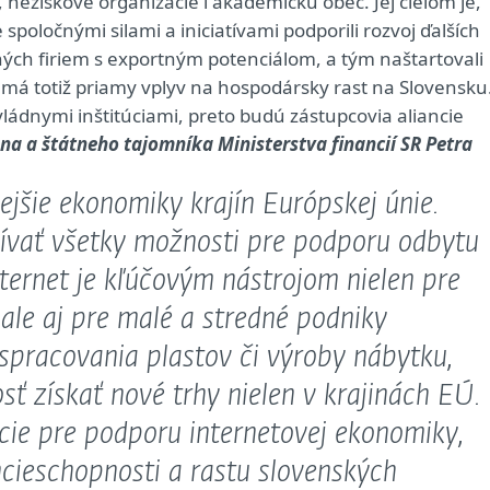
 neziskové organizácie i akademickú obec. Jej cieľom je,
spoločnými silami a iniciatívami podporili rozvoj ďalších
ných firiem s exportným potenciálom, a tým naštartovali
á má totiž priamy vplyv na hospodársky rast na Slovensku
 vládnymi inštitúciami, preto budú zástupcovia aliancie
a a štátneho tajomníka Ministerstva financií SR Petra
ejšie ekonomiky krajín Európskej únie.
žívať všetky možnosti pre podporu odbytu
ternet je kľúčovým nástrojom nielen pre
, ale aj pre malé a stredné podniky
 spracovania plastov či výroby nábytku,
ť získať nové trhy nielen v krajinách EÚ.
ie pre podporu internetovej ekonomiky,
ncieschopnosti a rastu slovenských