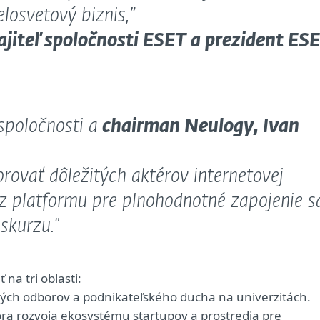
losvetový biznis,”
jiteľ spoločnosti ESET a prezident ES
 spoločnosti a
chairman Neulogy, Ivan
ovať dôležitých aktérov internetovej
z platformu pre plnohodnotné zapojenie s
skurzu.
”
 na tri oblasti:
ých odborov a podnikateľského ducha na univerzitách.
a rozvoja ekosystému startupov a prostredia pre