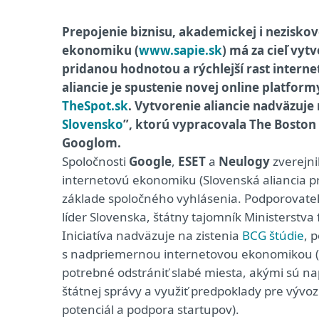
Prepojenie biznisu, akademickej i neziskove
ekonomiku (
www.sapie.sk
) má za cieľ vyt
pridanou hodnotou a rýchlejší rast intern
aliancie je spustenie novej online platform
TheSpot.sk
. Vytvorenie aliancie nadväzuje 
Slovensko
”, ktorú vypracovala The Boston
Googlom.
Spoločnosti
Google
,
ESET
a
Neulogy
zverejnil
internetovú ekonomiku (Slovenská aliancia pr
základe spoločného vyhlásenia. Podporovateľom
líder Slovenska, štátny tajomník Ministerstva 
Iniciatíva nadväzuje na zistenia
BCG štúdie
, 
s nadpriemernou internetovou ekonomikou (d
potrebné odstrániť slabé miesta, akými sú nap
štátnej správy a využiť predpoklady pre vývo
potenciál a podpora startupov).