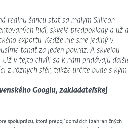
á reálnu šancu stať sa malým Sillicon
ntovaných ľudí, skvelé predpoklady a už a
ckého exportu. Keďže nie sme jediný v
musíme ťahať za jeden povraz. A skvelou
 Už v tejto chvíli sa k nám pridávajú ďalši
ci z rôznych sfér, takže určite bude s kým
lovenského Googlu, zakladateľskej
 pre spoluprácu, ktorá prepojí domácich i zahraničných