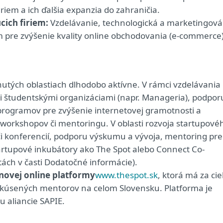
riem a ich ďalšia expanzia do zahraničia.
cich firiem:
Vzdelávanie, technologická a marketingová
m pre zvýšenie kvality online obchodovania (e-commerce
utých oblastiach dlhodobo aktívne. V rámci vzdelávania
mi študentskými organizáciami (napr. Manageria), podpor
programov pre zvýšenie internetovej gramotnosti a
workshopov či mentoringu. V oblasti rozvoja startupové
či konferencií, podporu výskumu a vývoja, mentoring pre
tartupové inkubátory ako The Spot alebo Connect Co-
itách v časti Dodatočné informácie).
novej online platformy
www.thespot.sk
, ktorá má za cie
a skúsených mentorov na celom Slovensku. Platforma je
u aliancie SAPIE.