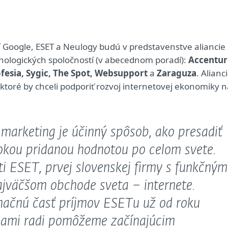
 Google, ESET a Neulogy budú v predstavenstve aliancie
hnologických spoločností (v abecednom poradí):
Accentur
fesia, Sygic, The Spot, Websupport
a
Zaraguza
. Alianc
, ktoré by chceli podporiť rozvoj internetovej ekonomiky 
marketing je účinný spôsob, ako presadiť
sokou pridanou hodnotou po celom svete.
ti ESET, prvej slovenskej firmy s funkčným
jväčšom obchode sveta – internete.
značnú časť príjmov ESETu už od roku
dami radi pomôžeme začínajúcim