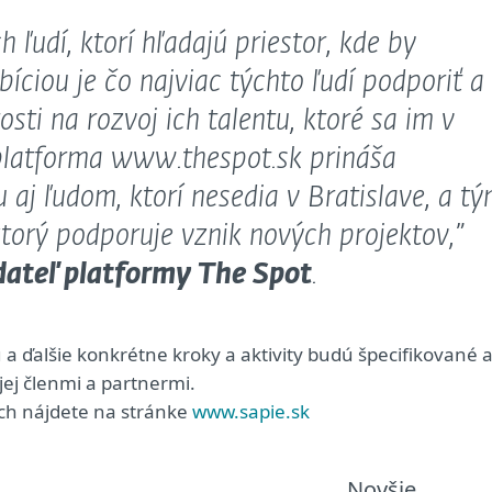
ľudí, ktorí hľadajú priestor, kde by
bíciou je čo najviac týchto ľudí podporiť a
osti na rozvoj ich talentu, ktoré sa im v
platforma www.thespot.sk prináša
 aj ľudom, ktorí nesedia v Bratislave, a t
torý podporuje vznik nových projektov,”
dateľ platformy The Spot
.
u a ďalšie konkrétne kroky a aktivity budú špecifikované 
jej členmi a partnermi.
itách nájdete na stránke
www.sapie.sk
Novšie