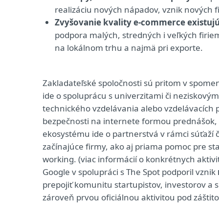
realizáciu nových nápadov, vznik nových fi
Zvyšovanie kvality e-commerce existujú
podpora malých, stredných i veľkých firie
na lokálnom trhu a najmä pri exporte.
Zakladateľské spoločnosti sú pritom v spomen
ide o spoluprácu s univerzitami či neziskový
technického vzdelávania alebo vzdelávacích 
bezpečnosti na internete formou prednášok, 
ekosystému ide o partnerstvá v rámci súťaží 
začínajúce firmy, ako aj priama pomoc pre s
working. (viac informácií o konkrétnych aktiv
Google v spolupráci s The Spot podporil vznik
prepojiť komunitu startupistov, investorov 
zároveň prvou oficiálnou aktivitou pod záštito