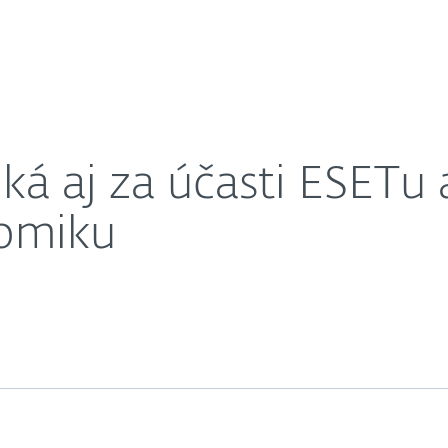
O nás
pre internetovú ekonomiku
Kariéra
Kontakt
ká aj za účasti ESETu a
nomiku