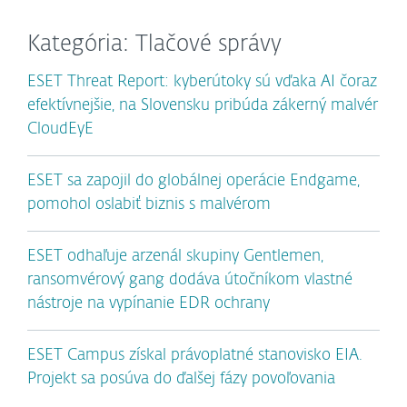
Kategória: Tlačové správy
ESET Threat Report: kyberútoky sú vďaka AI čoraz
efektívnejšie, na Slovensku pribúda zákerný malvér
CloudEyE
ESET sa zapojil do globálnej operácie Endgame,
pomohol oslabiť biznis s malvérom
ESET odhaľuje arzenál skupiny Gentlemen,
ransomvérový gang dodáva útočníkom vlastné
nástroje na vypínanie EDR ochrany
ESET Campus získal právoplatné stanovisko EIA.
Projekt sa posúva do ďalšej fázy povoľovania