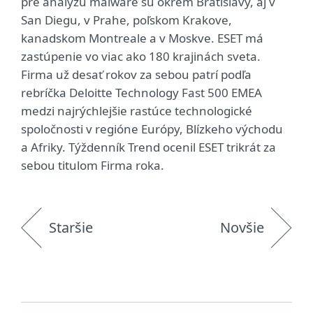
pre analýzu malware sú okrem Bratislavy, aj v
San Diegu, v Prahe, poľskom Krakove,
kanadskom Montreale a v Moskve. ESET má
zastúpenie vo viac ako 180 krajinách sveta.
Firma už desať rokov za sebou patrí podľa
rebríčka Deloitte Technology Fast 500 EMEA
medzi najrýchlejšie rastúce technologické
spoločnosti v regióne Európy, Blízkeho východu
a Afriky. Týždenník Trend ocenil ESET trikrát za
sebou titulom Firma roka.
Staršie
Novšie