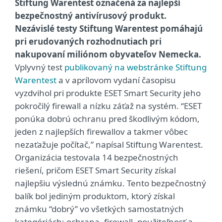
Stiftung Warentest označená za najlepší
bezpečnostný antivírusový produkt.
Nezávislé testy Stiftung Warentest pomáhajú
pri erudovaných rozhodnutiach pri
nakupovaní miliónom obyvateľov Nemecka.
Vplyvný test
publikovaný na webstránke Stiftung
Warentest
a v aprílovom vydaní časopisu
vyzdvihol pri produkte ESET Smart Security jeho
pokročilý firewall a nízku záťaž na systém. “ESET
ponúka dobrú ochranu pred škodlivým kódom,
jeden z najlepších firewallov a takmer vôbec
nezaťažuje počítač,” napísal Stiftung Warentest.
Organizácia testovala 14 bezpečnostných
riešení, pričom ESET Smart Security získal
najlepšiu výslednú známku. Tento bezpečnostný
balík bol jediným produktom, ktorý získal
známku “dobrý” vo všetkých samostatných
kategóriách: ochrana, firewall, použiteľnosť a