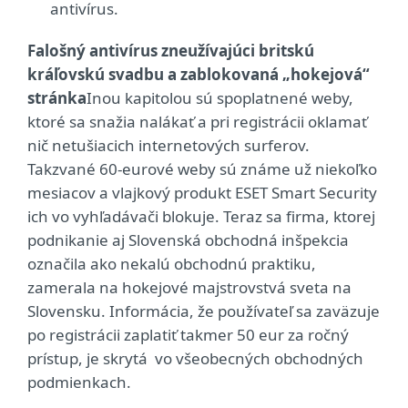
antivírus.
Falošný antivírus zneužívajúci britskú
kráľovskú svadbu a zablokovaná „hokejová“
stránka
Inou kapitolou sú spoplatnené weby,
ktoré sa snažia nalákať a pri registrácii oklamať
nič netušiacich internetových surferov.
Takzvané 60-eurové weby sú známe už niekoľko
mesiacov a vlajkový produkt ESET Smart Security
ich vo vyhľadávači blokuje. Teraz sa firma, ktorej
podnikanie aj Slovenská obchodná inšpekcia
označila ako nekalú obchodnú praktiku,
zamerala na hokejové majstrovstvá sveta na
Slovensku. Informácia, že používateľ sa zaväzuje
po registrácii zaplatiť takmer 50 eur za ročný
prístup, je skrytá vo všeobecných obchodných
podmienkach.