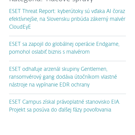
ESET Threat Report: kyberútoky sú vďaka AI čoraz
efektívnejšie, na Slovensku pribúda zákerný malvér
CloudEyE
ESET sa zapojil do globálnej operácie Endgame,
pomohol oslabiť biznis s malvérom
ESET odhaľuje arzenál skupiny Gentlemen,
ransomvérový gang dodáva útočníkom vlastné
nástroje na vypínanie EDR ochrany
ESET Campus získal právoplatné stanovisko EIA.
Projekt sa posúva do ďalšej fázy povoľovania