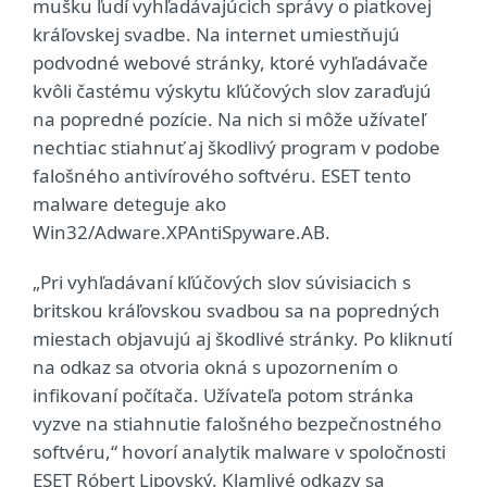
mušku ľudí vyhľadávajúcich správy o piatkovej
kráľovskej svadbe. Na internet umiestňujú
podvodné webové stránky, ktoré vyhľadávače
kvôli častému výskytu kľúčových slov zaraďujú
na popredné pozície. Na nich si môže užívateľ
nechtiac stiahnuť aj škodlivý program v podobe
falošného antivírového softvéru. ESET tento
malware deteguje ako
Win32/Adware.XPAntiSpyware.AB.
„Pri vyhľadávaní kľúčových slov súvisiacich s
britskou kráľovskou svadbou sa na popredných
miestach objavujú aj škodlivé stránky. Po kliknutí
na odkaz sa otvoria okná s upozornením o
infikovaní počítača. Užívateľa potom stránka
vyzve na stiahnutie falošného bezpečnostného
softvéru,“ hovorí analytik malware v spoločnosti
ESET Róbert Lipovský. Klamlivé odkazy sa