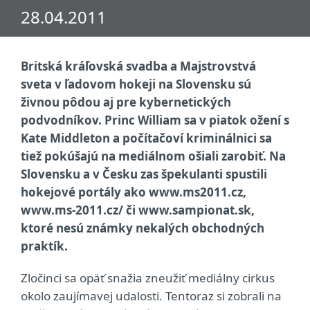
28.04.2011
Britská kráľovská svadba a Majstrovstvá
sveta v ľadovom hokeji na Slovensku sú
živnou pôdou aj pre kybernetických
podvodníkov. Princ William sa v piatok ožení s
Kate Middleton a počítačoví kriminálnici sa
tiež pokúšajú na mediálnom ošiali zarobiť. Na
Slovensku a v Česku zas špekulanti spustili
hokejové portály ako www.ms2011.cz,
www.ms-2011.cz/ či www.sampionat.sk,
ktoré nesú známky nekalých obchodných
praktík.
Zločinci sa opäť snažia zneužiť mediálny cirkus
okolo zaujímavej udalosti. Tentoraz si zobrali na