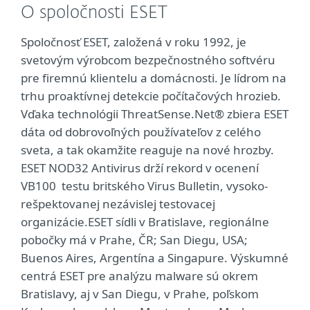
O spoločnosti ESET
Spoločnosť ESET, založená v roku 1992, je
svetovým výrobcom bezpečnostného softvéru
pre firemnú klientelu a domácnosti. Je lídrom na
trhu proaktívnej detekcie počítačových hrozieb.
Vďaka technológii ThreatSense.Net® zbiera ESET
dáta od dobrovoľných používateľov z celého
sveta, a tak okamžite reaguje na nové hrozby.
ESET NOD32 Antivirus drží rekord v ocenení
VB100 testu britského Virus Bulletin, vysoko-
rešpektovanej nezávislej testovacej
organizácie.ESET sídli v Bratislave, regionálne
pobočky má v Prahe, ČR; San Diegu, USA;
Buenos Aires, Argentína a Singapure. Výskumné
centrá ESET pre analýzu malware sú okrem
Bratislavy, aj v San Diegu, v Prahe, poľskom