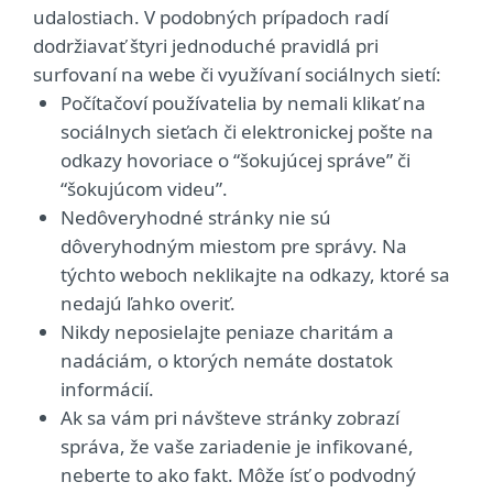
udalostiach. V podobných prípadoch radí
dodržiavať štyri jednoduché pravidlá pri
surfovaní na webe či využívaní sociálnych sietí:
Počítačoví používatelia by nemali klikať na
sociálnych sieťach či elektronickej pošte na
odkazy hovoriace o “šokujúcej správe” či
“šokujúcom videu”.
Nedôveryhodné stránky nie sú
dôveryhodným miestom pre správy. Na
týchto weboch neklikajte na odkazy, ktoré sa
nedajú ľahko overiť.
Nikdy neposielajte peniaze charitám a
nadáciám, o ktorých nemáte dostatok
informácií.
Ak sa vám pri návšteve stránky zobrazí
správa, že vaše zariadenie je infikované,
neberte to ako fakt. Môže ísť o podvodný