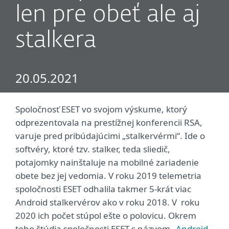
len pre obeť ale aj
stalkera
20.05.2021
Spoločnosť ESET vo svojom výskume, ktorý
odprezentovala na prestížnej konferencii RSA,
varuje pred pribúdajúcimi „stalkervérmi“. Ide o
softvéry, ktoré tzv. stalker, teda sliedič,
potajomky nainštaluje na mobilné zariadenie
obete bez jej vedomia. V roku 2019 telemetria
spoločnosti ESET odhalila takmer 5-krát viac
Android stalkervérov ako v roku 2018. V roku
2020 ich počet stúpol ešte o polovicu. Okrem
toho štúdia spoločnosti ESET s názvom
„Android