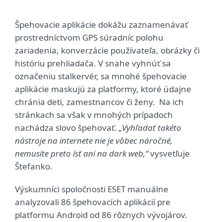
Špehovacie aplikácie dokážu zaznamenávať
prostredníctvom GPS súradníc polohu
zariadenia, konverzácie používateľa, obrázky či
históriu prehliadača. V snahe vyhnúť sa
označeniu stalkervér, sa mnohé špehovacie
aplikácie maskujú za platformy, ktoré údajne
chránia deti, zamestnancov či ženy. Na ich
stránkach sa však v mnohých prípadoch
nachádza slovo špehovať.
„Vyhľadať takéto
nástroje na internete nie je vôbec náročné,
nemusíte preto ísť ani na dark web,“
vysvetľuje
Štefanko.
Výskumníci spoločnosti ESET manuálne
analyzovali 86 špehovacích aplikácií pre
platformu Android od 86 rôznych vývojárov.