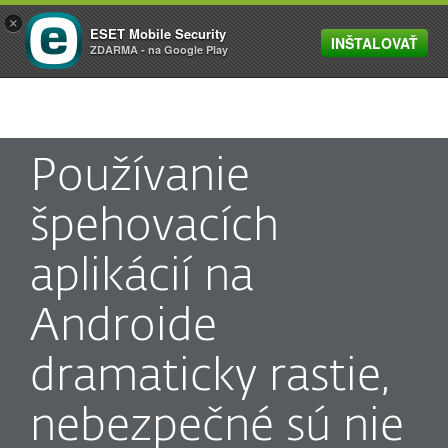
×
ESET Mobile Security
INŠTALOVAŤ
MENU
ZDARMA - na Google Play
Používanie
špehovacích
aplikácií na
Androide
dramaticky rastie,
nebezpečné sú nie