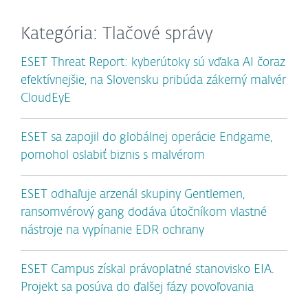
Kategória: Tlačové správy
ESET Threat Report: kyberútoky sú vďaka AI čoraz
efektívnejšie, na Slovensku pribúda zákerný malvér
CloudEyE
ESET sa zapojil do globálnej operácie Endgame,
pomohol oslabiť biznis s malvérom
ESET odhaľuje arzenál skupiny Gentlemen,
ransomvérový gang dodáva útočníkom vlastné
nástroje na vypínanie EDR ochrany
ESET Campus získal právoplatné stanovisko EIA.
Projekt sa posúva do ďalšej fázy povoľovania