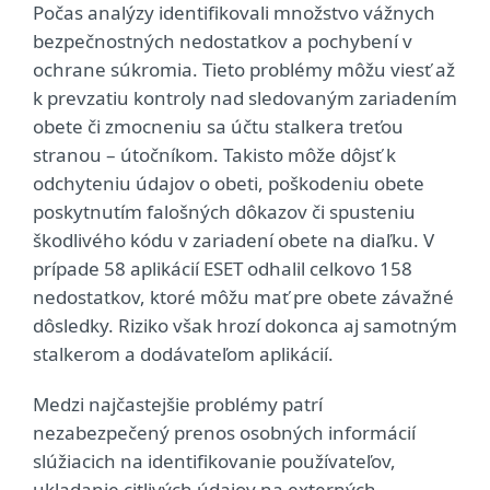
Počas analýzy identifikovali množstvo vážnych
bezpečnostných nedostatkov a pochybení v
ochrane súkromia. Tieto problémy môžu viesť až
k prevzatiu kontroly nad sledovaným zariadením
obete či zmocneniu sa účtu stalkera treťou
stranou – útočníkom. Takisto môže dôjsť k
odchyteniu údajov o obeti, poškodeniu obete
poskytnutím falošných dôkazov či spusteniu
škodlivého kódu v zariadení obete na diaľku. V
prípade 58 aplikácií ESET odhalil celkovo 158
nedostatkov, ktoré môžu mať pre obete závažné
dôsledky. Riziko však hrozí dokonca aj samotným
stalkerom a dodávateľom aplikácií.
Medzi najčastejšie problémy patrí
nezabezpečený prenos osobných informácií
slúžiacich na identifikovanie používateľov,
ukladanie citlivých údajov na externých