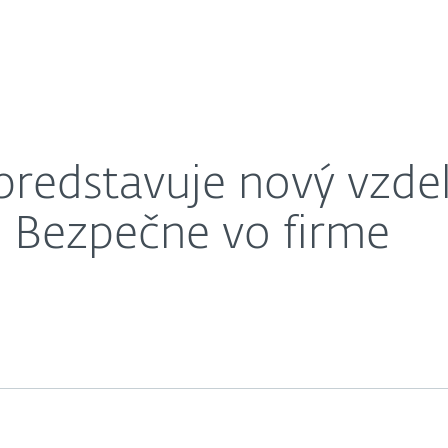
O nás
nformačný portál Bezpečne vo firme
Kariéra
Kontakt
redstavuje nový vzdel
l Bezpečne vo firme