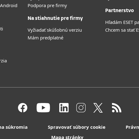
 Android
Podpora pre firmy
Partnerstvo
Na stiahnutie pre firmy
Hľadám ESET pa
ti
Vyžiadať skúšobnú verziu
Chcem sa stať 
Mám predplatné
rzia
na súkromia
Spravovať súbory cookie
Právn
Mapa stránky