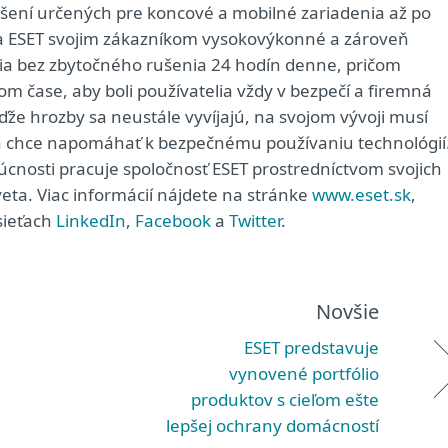
iešení určených pre koncové a mobilné zariadenia až po
ša ESET svojim zákazníkom vysokovýkonné a zároveň
ia bez zbytočného rušenia 24 hodín denne, pričom
 čase, aby boli používatelia vždy v bezpečí a firemná
že hrozby sa neustále vyvíjajú, na svojom vývoji musí
rá chce napomáhať k bezpečnému používaniu technológií
dúcnosti pracuje spoločnosť ESET prostredníctvom svojich
eta. Viac informácií nájdete na stránke
www.eset.sk
,
sieťach
LinkedIn
,
Facebook
a
Twitter
.
Novšie
ESET predstavuje
vynovené portfólio
produktov s cieľom ešte
lepšej ochrany domácností