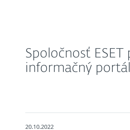
Domácnosti
Firmy
Spoločnosť ESET predstavuje nový vzdelávací a i
O nás
Press centrum
Spoločnosť ESET p
informačný portá
20.10.2022