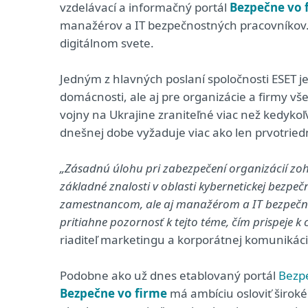
vzdelávací a informačný portál
Bezpečne vo 
manažérov a IT bezpečnostných pracovníkov. C
digitálnom svete.
Jedným z hlavných poslaní spoločnosti ESET je
domácnosti, ale aj pre organizácie a firmy vš
vojny na Ukrajine zraniteľné viac než kedyko
dnešnej dobe vyžaduje viac ako len prvotrie
„Zásadnú úlohu pri zabezpečení organizácií zo
základné znalosti v oblasti kybernetickej bezpeč
zamestnancom, ale aj manažérom a IT bezpečnos
pritiahne pozornosť k tejto téme, čím prispeje k c
riaditeľ marketingu a korporátnej komunikác
Podobne ako už dnes etablovaný portál
Bezp
Bezpečne vo firme
má ambíciu osloviť široké