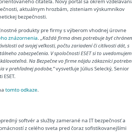
orientovaného čitateľa. Nový portál sa okrem vzdelávani
pečnosti, aktuálnym hrozbám, zisteniam výskumníkov
rnetickej bezpečnosti.
nostné produkty pre firmy s výberom vhodnej úrovne
ého znázornenia
.
„Každá firma dnes potrebuje byť chráne
osti od svojej veľkosti, počtu zariadení či citlivosti dát, s
gitálneho zabezpečenia. V spoločnosti ESET si to uvedomujem
škálovateľná. Na Bezpečne vo firme nájdu zákazníci potrebn
ia v prehľadnej podobe,“
vysvetľuje Július Selecký, Senior
ti ESET.
 na
tomto odkaze
.
predný softvér a služby zamerané na IT bezpečnosť a
domácností z celého sveta pred čoraz sofistikovanejšími