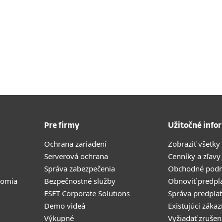
Pre firmy
Užitočné info
Ochrana zariadení
Zobraziť všetky
Serverová ochrana
Cenníky a zľavy
Správa zabezpečenia
Obchodné pod
romia
Bezpečnostné služby
Obnoviť predpl
ESET Corporate Solutions
Správa predpla
Demo videá
Existujúci zákaz
Výkupné
Vyžiadať zrušen