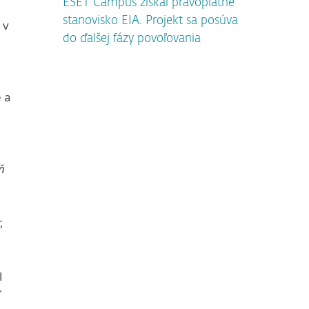
ESET Campus získal právoplatné
stanovisko EIA. Projekt sa posúva
 v
do ďalšej fázy povoľovania
 a
ň
,
l