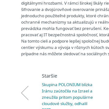
digitálnymi hrozbami. V rámci širokej škály r
šifrovanie a dvojúrovňové overovanie priná
jednoducho použiteľné produkty, ktoré chrán
ochranné mechanizmy sa aktualizujú v reálnom
prevádzka mohla fungovať bez prerušení. Keď
pracovať aj IT bezpečnostná spoločnosť, kto
Na tomto cieli a podpore lepšej spoločnej bu
centier výskumu a vývoja v rôznych kútoch sv
prípadne nás môžete sledovať na sociálnych 
Staršie
Skupina POLONIUM blízka
Iránu zaútočila na Izrael a
zneužila pritom populárne
cloudové služby, odhalil