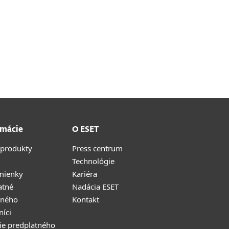
rmácie
O ESET
 produkty
Press centrum
Technológie
mienky
Kariéra
atné
Nadácia ESET
tného
Kontakt
níci
ie predplatného