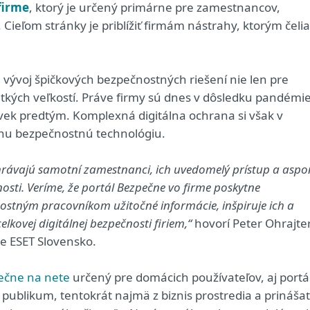
firme
, ktorý je určený primárne pre zamestnancov,
ieľom stránky je priblížiť firmám nástrahy, ktorým čelia
 vývoj špičkových bezpečnostných riešení nie len pre
etkých veľkostí. Práve firmy sú dnes v dôsledku pandémie
ľvek predtým. Komplexná digitálna ochrana si však v
dnu bezpečnostnú technológiu.
hrávajú samotní zamestnanci, ich uvedomelý prístup a aspo
nosti. Veríme, že portál Bezpečne vo firme poskytne
tným pracovníkom užitočné informácie, inšpiruje ich a
elkovej digitálnej bezpečnosti firiem,“
hovorí Peter Ohrajter
ie ESET Slovensko.
ečne na nete
určený pre domácich používateľov, aj portá
 publikum, tentokrát najmä z biznis prostredia a prinášať