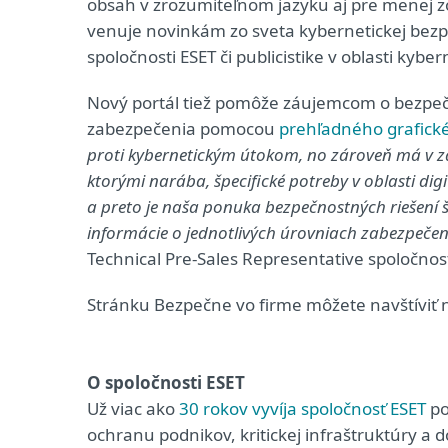
obsah v zrozumiteľnom jazyku aj pre menej z
venuje novinkám zo sveta kybernetickej bez
spoločnosti ESET či publicistike v oblasti kybe
Nový portál tiež pomôže záujemcom o bezpeč
zabezpečenia pomocou
prehľadného grafick
proti kybernetickým útokom, no zároveň má v závisl
ktorými narába, špecifické potreby v oblasti di
a preto je naša ponuka bezpečnostných riešení 
informácie o jednotlivých úrovniach zabezpečen
Technical Pre-Sales Representative spoločnos
Stránku Bezpečne vo firme môžete navštíviť
O spoločnosti ESET
Už viac ako
30 rokov vyvíja spoločnosť ESET
po
ochranu podnikov, kritickej infraštruktúry a 