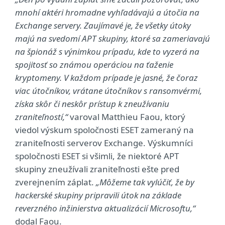
mnohí aktéri hromadne vyhľadávajú a útočia na
Exchange servery. Zaujímavé je, že všetky útoky
majú na svedomí APT skupiny, ktoré sa zameriavajú
na špionáž s výnimkou prípadu, kde to vyzerá na
spojitosť so známou operáciou na ťaženie
kryptomeny. V každom prípade je jasné, že čoraz
viac útočníkov, vrátane útočníkov s ransomvérmi,
získa skôr či neskôr prístup k zneužívaniu
zraniteľností,“
varoval Matthieu Faou, ktorý
viedol výskum spoločnosti ESET zameraný na
zraniteľnosti serverov Exchange. Výskumníci
spoločnosti ESET si všimli, že niektoré APT
skupiny zneužívali zraniteľnosti ešte pred
zverejnením záplat.
„Môžeme tak vylúčiť, že by
hackerské skupiny pripravili útok na základe
reverzného inžinierstva aktualizácií Microsoftu,“
dodal Faou.