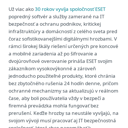
Už viac ako
30 rokov vyvíja spoločnosť ESET
popredný softvér a služby zamerané na IT
bezpečnosť a ochranu podnikov, kritickej
infraštruktúry a domácností z celého sveta pred
čoraz sofistikovanejšími digitálnymi hrozbami. V
rámci širokej škály riešení určených pre koncové
a mobilné zariadenia až po šifrovanie a
dvojúrovňové overovanie prináša ESET svojim
zákazníkom vysokovýkonné a zároveň
jednoducho použiteľné produkty, ktoré chránia
bez zbytočného rušenia 24 hodín denne, pričom
ochranné mechanizmy sa aktualizujú v reálnom
čase, aby boli používatelia vždy v bezpečí a
firemná prevádzka mohla fungovať bez
prerušení. Keďže hrozby sa neustále vyvíjajú, na
svojom vývoji musí pracovať aj IT bezpečnostná
spoločnosť, ktorá chce napomáhať k