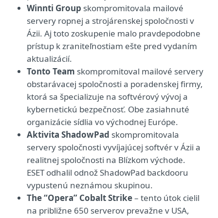
Winnti Group
skompromitovala mailové
servery ropnej a strojárenskej spoločnosti v
Ázii. Aj toto zoskupenie malo pravdepodobne
prístup k zraniteľnostiam ešte pred vydaním
aktualizácií.
Tonto Team
skompromitoval mailové servery
obstarávacej spoločnosti a poradenskej firmy,
ktorá sa špecializuje na softvérový vývoj a
kybernetickú bezpečnosť. Obe zasiahnuté
organizácie sídlia vo východnej Európe.
Aktivita ShadowPad
skompromitovala
servery spoločnosti vyvíjajúcej softvér v Ázii a
realitnej spoločnosti na Blízkom východe.
ESET odhalil odnož ShadowPad backdooru
vypustenú neznámou skupinou.
The “Opera” Cobalt Strike
– tento útok cielil
na približne 650 serverov prevažne v USA,