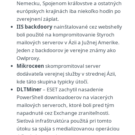
Nemecku, Spojenom kráľovstve a ostatných
európskych krajinách iba niekoľko hodín po
zverejnení záplat.
IIS backdoory
nainštalované cez webshelly
boli použité na kompromitovanie štyroch
mailových serverov v Ázii a Južnej Amerike.
Jeden z backdoorov je verejne známy ako
Owlproxy.
Mikroceen
skompromitoval server
dodávateľa verejnej služby v strednej Ázii,
kde táto skupina typicky útočí.
DLTMiner
– ESET zachytil nasadenie
PowerShell downloadoerov na viacerých
mailových serveroch, ktoré boli pred tým
napadnuté cez Exchange zraniteľnosti.
Sieťová infraštruktúra použitá pri tomto
útoku sa spája s medializovanou operáciou