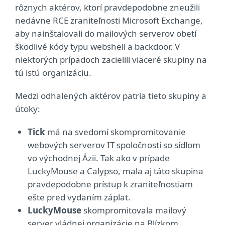
rôznych aktérov, ktorí pravdepodobne zneužili
nedávne RCE zraniteľnosti Microsoft Exchange,
aby nainštalovali do mailových serverov obetí
škodlivé kódy typu webshell a backdoor. V
niektorých prípadoch zacielili viaceré skupiny na
tú istú organizáciu.
Medzi odhalených aktérov patria tieto skupiny a
útoky:
Tick
má na svedomí skompromitovanie
webových serverov IT spoločnosti so sídlom
vo východnej Ázii. Tak ako v prípade
LuckyMouse a Calypso, mala aj táto skupina
pravdepodobne prístup k zraniteľnostiam
ešte pred vydaním záplat.
LuckyMouse
skompromitovala mailový
server vládnej organizácie na Blízkom