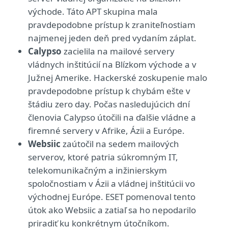
východe. Táto APT skupina mala
pravdepodobne prístup k zraniteľnostiam
najmenej jeden deň pred vydaním záplat.
Calypso
zacielila na mailové servery
vládnych inštitúcií na Blízkom východe a v
Južnej Amerike. Hackerské zoskupenie malo
pravdepodobne prístup k chybám ešte v
štádiu zero day. Počas nasledujúcich dní
členovia Calypso útočili na ďalšie vládne a
firemné servery v Afrike, Ázii a Európe.
Websiic
zaútočil na sedem mailových
serverov, ktoré patria súkromným IT,
telekomunikačným a inžinierskym
spoločnostiam v Ázii a vládnej inštitúcii vo
východnej Európe. ESET pomenoval tento
útok ako Websiic a zatiaľ sa ho nepodarilo
priradiť ku konkrétnym útočníkom.