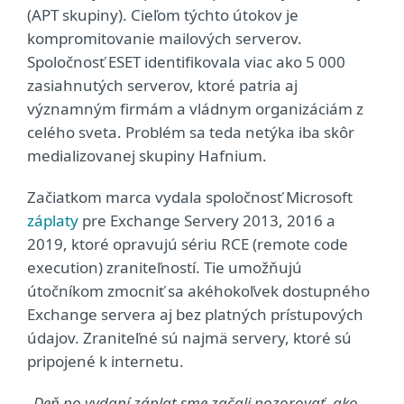
(APT skupiny). Cieľom týchto útokov je
kompromitovanie mailových serverov.
Spoločnosť ESET identifikovala viac ako 5 000
zasiahnutých serverov, ktoré patria aj
významným firmám a vládnym organizáciám z
celého sveta. Problém sa teda netýka iba skôr
medializovanej skupiny Hafnium.
Začiatkom marca vydala spoločnosť Microsoft
záplaty
pre Exchange Servery 2013, 2016 a
2019, ktoré opravujú sériu RCE (remote code
execution) zraniteľností. Tie umožňujú
útočníkom zmocniť sa akéhokoľvek dostupného
Exchange servera aj bez platných prístupových
údajov. Zraniteľné sú najmä servery, ktoré sú
pripojené k internetu.
„Deň po vydaní záplat sme začali pozorovať, ako