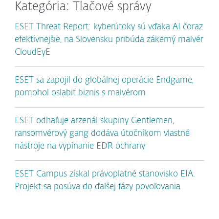
Kategória: Tlačové správy
ESET Threat Report: kyberútoky sú vďaka AI čoraz
efektívnejšie, na Slovensku pribúda zákerný malvér
CloudEyE
ESET sa zapojil do globálnej operácie Endgame,
pomohol oslabiť biznis s malvérom
ESET odhaľuje arzenál skupiny Gentlemen,
ransomvérový gang dodáva útočníkom vlastné
nástroje na vypínanie EDR ochrany
ESET Campus získal právoplatné stanovisko EIA.
Projekt sa posúva do ďalšej fázy povoľovania