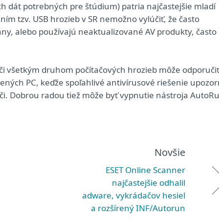
ých dát potrebných pre štúdium) patria najčastejšie mladí
rením tzv. USB hrozieb v SR nemožno vylúčiť, že často
any, alebo používajú neaktualizované AV produkty, často
voči všetkým druhom počítačových hrozieb môže odporuči
ných PC, keďže spoľahlivé antivírusové riešenie upozor
i. Dobrou radou tiež môže byť vypnutie nástroja AutoR
Novšie
ESET Online Scanner
najčastejšie odhalil
adware, vykrádačov hesiel
a rozšírený INF/Autorun