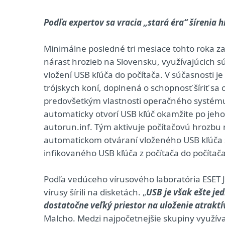
Podľa expertov sa vracia „stará éra“ šírenia h
Minimálne posledné tri mesiace tohto roka z
nárast hrozieb na Slovensku, využívajúcich sú
vložení USB kľúča do počítača. V súčasnosti je
trójskych koní, doplnená o schopnosť šíriť 
predovšetkým vlastnosti operačného systém
automaticky otvorí USB kľúč okamžite po jeho
autorun.inf. Tým aktivuje počítačovú hrozbu
automatickom otváraní vloženého USB kľúča
infikovaného USB kľúča z počítača do počíta
Podľa vedúceho vírusového laboratória ESET Ju
vírusy šírili na disketách. „
USB je však ešte j
dostatočne veľký priestor na uloženie atraktí
Malcho. Medzi najpočetnejšie skupiny využí