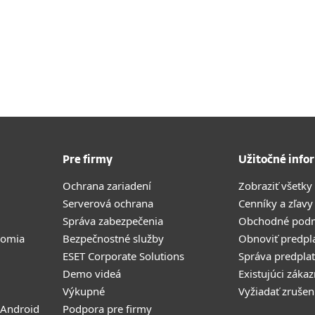
Pre firmy
Užitočné info
Ochrana zariadení
Zobraziť všetky
Serverová ochrana
Cenníky a zľavy
Správa zabezpečenia
Obchodné pod
romia
Bezpečnostné služby
Obnoviť predpl
ESET Corporate Solutions
Správa predpla
Demo videá
Existujúci zákaz
Výkupné
Vyžiadať zrušen
 Android
Podpora pre firmy