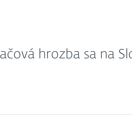
O nás
ri cez USB kľúče
Kariéra
Kontakt
tačová hrozba sa na Sl