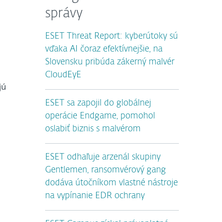
správy
ESET Threat Report: kyberútoky sú
vďaka AI čoraz efektívnejšie, na
Slovensku pribúda zákerný malvér
CloudEyE
jú
ESET sa zapojil do globálnej
operácie Endgame, pomohol
oslabiť biznis s malvérom
ESET odhaľuje arzenál skupiny
Gentlemen, ransomvérový gang
dodáva útočníkom vlastné nástroje
na vypínanie EDR ochrany