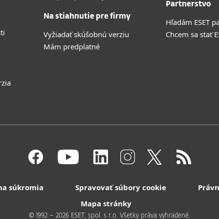
Partnerstvo
Na stiahnutie pre firmy
Hľadám ESET pa
ti
Vyžiadať skúšobnú verziu
Chcem sa stať 
Mám predplatné
rzia
na súkromia
Spravovať súbory cookie
Právn
Mapa stránky
© 1992 – 2026 ESET, spol. s r.o. Všetky práva vyhradené.