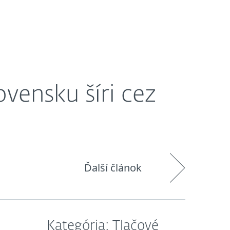
O nás
Košík
Slovensko
ovensku šíri cez
Ďalší článok
Kategória: Tlačové