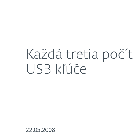
Domácnosti
Firmy
Každá tretia počítačová hrozba sa na Slovensku ší
O nás
Press centrum
Každá tretia počí
USB kľúče
22.05.2008