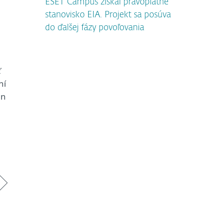
ESET Campus získal právoplatné
stanovisko EIA. Projekt sa posúva
do ďalšej fázy povoľovania
ť
ní
un