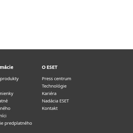
rmácie
O ESET
 produkty
Press centrum
Technológie
mienky
Kariéra
atné
Nadácia ESET
tného
Kontakt
níci
ie predplatného