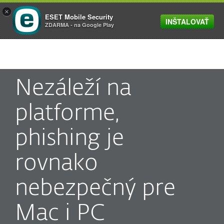
×
ESET Mobile Security
INŠTALOVAŤ
MENU
ZDARMA - na Google Play
Nezáleží na
platforme,
phishing je
rovnako
nebezpečný pre
Mac i PC