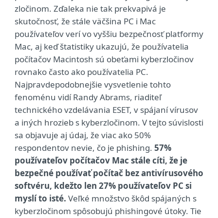
zločinom. Zďaleka nie tak prekvapivá je
skutočnosť, že stále väčšina PC i Mac
používateľov verí vo vyššiu bezpečnosť platformy
Mac, aj keď štatistiky ukazujú, že používatelia
počítačov Macintosh sú obeťami kyberzločinov
rovnako často ako používatelia PC.
Najpravdepodobnejšie vysvetlenie tohto
fenoménu vidí Randy Abrams, riaditeľ
technického vzdelávania ESET, v spájaní vírusov
a iných hrozieb s kyberzločinom. V tejto súvislosti
sa objavuje aj údaj, že viac ako 50%
respondentov nevie, čo je phishing.
57%
používateľov počítačov Mac stále cíti, že je
bezpečné používať počítač bez antivírusového
softvéru, kdežto len 27% používateľov PC si
myslí to isté.
Veľké množstvo škôd spájaných s
kyberzločinom spôsobujú phishingové útoky. Tie