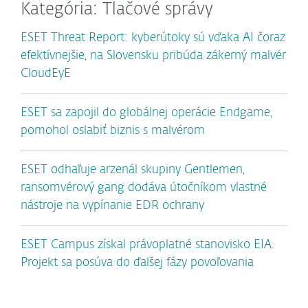
Kategória: Tlačové správy
ESET Threat Report: kyberútoky sú vďaka AI čoraz
efektívnejšie, na Slovensku pribúda zákerný malvér
CloudEyE
ESET sa zapojil do globálnej operácie Endgame,
pomohol oslabiť biznis s malvérom
ESET odhaľuje arzenál skupiny Gentlemen,
ransomvérový gang dodáva útočníkom vlastné
nástroje na vypínanie EDR ochrany
ESET Campus získal právoplatné stanovisko EIA.
Projekt sa posúva do ďalšej fázy povoľovania