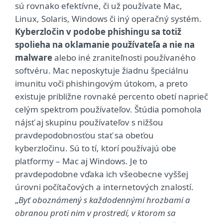
sú rovnako efektívne, či už používate Mac,
Linux, Solaris, Windows či iný operačný systém.
Kyberzločin v podobe phishingu sa totiž
spolieha na oklamanie používateľa a nie na
malware
alebo iné zraniteľnosti používaného
softvéru. Mac neposkytuje žiadnu špeciálnu
imunitu voči phishingovým útokom, a preto
existuje približne rovnaké percento obetí naprieč
celým spektrom používateľov. Štúdia pomohola
nájsť aj skupinu používateľov s nižšou
pravdepodobnosťou stať sa obeťou
kyberzločinu. Sú to tí, ktorí používajú obe
platformy – Mac aj Windows. Je to
pravdepodobne vďaka ich všeobecne vyššej
úrovni počítačových a internetových znalostí.
„
Byť oboznámený s každodennými hrozbami a
obranou proti nim v prostredí, v ktorom sa