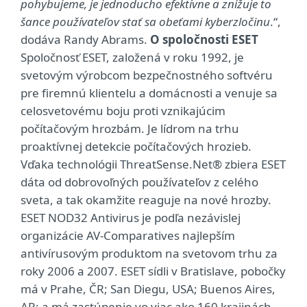
pohybujeme, je jednoducho efektívne a znižuje to
šance používateľov stať sa obeťami kyberzločinu
.“,
dodáva Randy Abrams.
O spoločnosti ESET
Spoločnosť ESET, založená v roku 1992, je
svetovým výrobcom bezpečnostného softvéru
pre firemnú klientelu a domácnosti a venuje sa
celosvetovému boju proti vznikajúcim
počítačovým hrozbám. Je lídrom na trhu
proaktívnej detekcie počítačových hrozieb.
Vďaka technológii ThreatSense.Net® zbiera ESET
dáta od dobrovoľných používateľov z celého
sveta, a tak okamžite reaguje na nové hrozby.
ESET NOD32 Antivirus je podľa nezávislej
organizácie AV-Comparatives najlepším
antivírusovým produktom na svetovom trhu za
roky 2006 a 2007. ESET sídli v Bratislave, pobočky
má v Prahe, ČR; San Diegu, USA; Buenos Aires,
AR; a má zastúpenie vo viac ako 160 krajinách