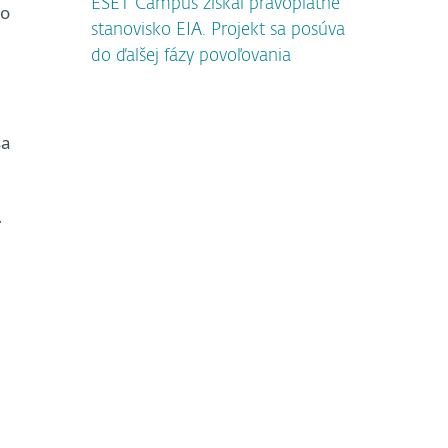
ESET Campus získal právoplatné
mo
stanovisko EIA. Projekt sa posúva
do ďalšej fázy povoľovania
sa
–