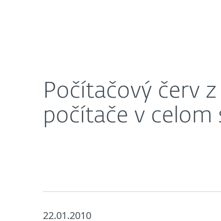
Domácnosti
Firmy
Počítačový červ z Liptova za pár dní stihol poškod
O nás
Press centrum
Počítačový červ z 
počítače v celom 
22.01.2010