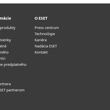
rmácie
O ESET
 produkty
Press centrum
Technológie
mienky
Kariéra
atné
Nadácia ESET
tného
Kontakt
níci
ie predplatného
rtnera
ESET partnerom