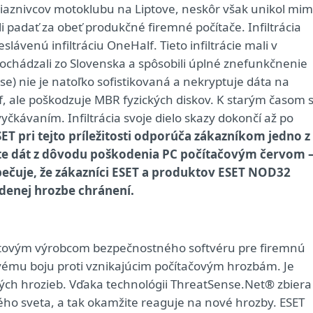
priaznivcov motoklubu na Liptove, neskôr však unikol mi
i padať za obeť produkčné firemné počítače. Infiltrácia
ávenú infiltráciu OneHalf. Tieto infiltrácie mali v
ochádzali zo Slovenska a spôsobili úplné znefunkčnenie
e) nie je natoľko sofistikovaná a nekryptuje dáta na
alf, ale poškodzuje MBR fyzických diskov. K starým časom 
yčkávaním. Infiltrácia svoje dielo skazy dokončí až po
ET pri tejto príležitosti odporúča zákazníkom jedno z
ate dát z dôvodu poškodenia PC počítačovým červom 
pečuje, že zákazníci ESET a produktov ESET NOD32
edenej hrozbe chránení.
svetovým výrobcom bezpečnostného softvéru pre firemnú
ovému boju proti vznikajúcim počítačovým hrozbám. Je
vých hrozieb. Vďaka technológii ThreatSense.Net® zbiera
ého sveta, a tak okamžite reaguje na nové hrozby. ESET