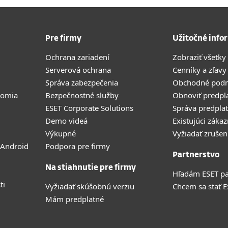
Pre firmy
Užitočné info
Ochrana zariadení
Zobraziť všetky
Serverová ochrana
Cenníky a zľavy
Správa zabezpečenia
Obchodné pod
romia
Bezpečnostné služby
Obnoviť predpl
ESET Corporate Solutions
Správa predpla
Demo videá
Existujúci zákaz
Výkupné
Vyžiadať zrušen
 Android
Podpora pre firmy
Partnerstvo
Na stiahnutie pre firmy
Hľadám ESET pa
ti
Vyžiadať skúšobnú verziu
Chcem sa stať 
Mám predplatné