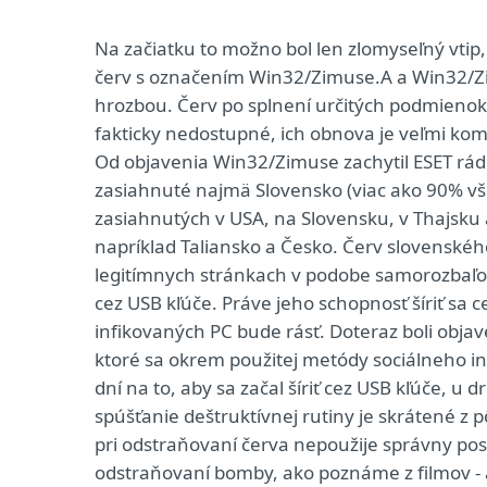
Na začiatku to možno bol len zlomyseľný vtip
červ s označením Win32/Zimuse.A a Win32/Zi
hrozbou. Červ po splnení určitých podmienok p
fakticky nedostupné, ich obnova je veľmi kom
Od objavenia Win32/Zimuse zachytil ESET rád
zasiahnuté najmä Slovensko (viac ako 90% všet
zasiahnutých v USA, na Slovensku, v Thajsku 
napríklad Taliansko a Česko. Červ slovenské
legitímnych stránkach v podobe samorozbaľova
cez USB kľúče. Práve jeho schopnosť šíriť sa
infikovaných PC bude rásť. Doteraz boli obj
ktoré sa okrem použitej metódy sociálneho inž
dní na to, aby sa začal šíriť cez USB kľúče, u 
spúšťanie deštruktívnej rutiny je skrátené z p
pri odstraňovaní červa nepoužije správny postu
odstraňovaní bomby, ako poznáme z filmov - ak