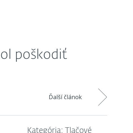
O nás
Košík
Slovensko
hol poškodiť
Ďalší článok
Kategória: Tlačové