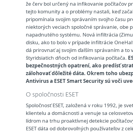
že červ bol určený na infikovanie počítačov 
tejto komunity a o problémy nastali, keď začal
pripomínala svojim správaním svojho času presl
niektorých veciach spoločné správanie, obe p
napadnutého systému. Nová infiltrácia (Zimus
disku, ako to bolo v prípade infiltrácie OneH
dá prirovnať aj svojim ďalším správaním a to v
štyridsiatich dňoch od infikovania počítača.
ES
bezpečnostných opatrení, ako predísť str
zálohovať dôležité dáta. Okrem toho ubez
Antivirus a ESET Smart Security sú voči uv
O spoločnosti ESET
Spoločnosť ESET, založená v roku 1992, je 
klientelu a domácnosti a venuje sa celosvet
lídrom na trhu proaktívnej detekcie počítačo
ESET dáta od dobrovoľných používateľov z cel