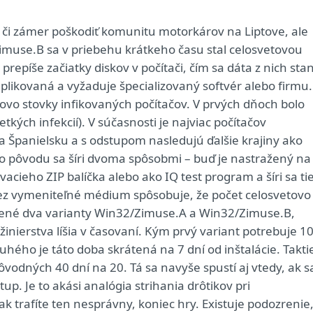
, či zámer poškodiť komunitu motorkárov na Liptove, ale
muse.B sa v priebehu krátkeho času stal celosvetovou
repíše začiatky diskov v počítači, čím sa dáta z nich sta
plikovaná a vyžaduje špecializovaný softvér alebo firmu.
ovo stovky infikovaných počítačov. V prvých dňoch bolo
kých infekcií). V súčasnosti je najviac počítačov
a Španielsku a s odstupom nasledujú ďalšie krajiny ako
ho pôvodu sa šíri dvoma spôsobmi – buď je nastražený na
cieho ZIP balíčka alebo ako IQ test program a šíri sa ti
 cez vymeniteľné médium spôsobuje, že počet celosvetovo
avené dva varianty Win32/Zimuse.A a Win32/Zimuse.B,
inierstva líšia v časovaní. Kým prvý variant potrebuje 1
druhého je táto doba skrátená na 7 dní od inštalácie. Takti
ôvodných 40 dní na 20. Tá sa navyše spustí aj vtedy, ak s
p. Je to akási analógia strihania drôtikov pri
 trafíte ten nesprávny, koniec hry. Existuje podozrenie