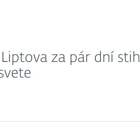
O nás
iť počítače v celom svete
Kariéra
Kontakt
Liptova za pár dní sti
svete