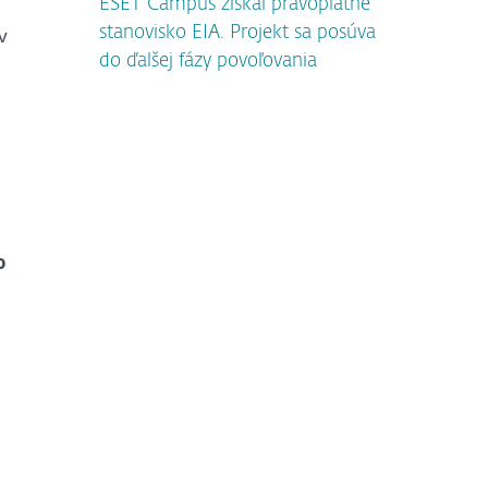
ESET Campus získal právoplatné
v
stanovisko EIA. Projekt sa posúva
do ďalšej fázy povoľovania
o