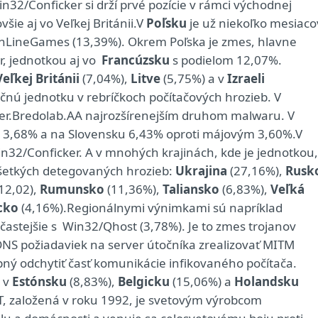
n32/Conficker si drží prvé pozície v rámci východnej
šie aj vo Veľkej Británii.V
Poľsku
je už niekoľko mesiaco
nLineGames (13,39%). Okrem Poľska je zmes, hlavne
er, jednotkou aj vo
Francúzsku
s podielom 12,07%.
Veľkej Británii
(7,04%),
Litve
(5,75%) a v
Izraeli
očnú jednotku v rebríčkoch počítačových hrozieb. V
er.Bredolab.AA najrozšírenejším druhom malwaru. V
 3,68% a na Slovensku 6,43% oproti májovým 3,60%.V
Win32/Conficker. A v mnohých krajinách, kde je jednotkou,
šetkých detegovaných hrozieb:
Ukrajina
(27,16%),
Rusk
12,02),
Rumunsko
(11,36%),
Taliansko
(6,83%),
Veľká
cko
(4,16%).Regionálnymi výnimkami sú napríklad
ajčastejšie s Win32/Qhost (3,78%). Je to zmes trojanov
S požiadaviek na server útočníka zrealizovať MITM
opný odchytiť časť komunikácie infikovaného počítača.
 v
Estónsku
(8,83%),
Belgicku
(15,06%) a
Holandsku
T, založená v roku 1992, je svetovým výrobcom