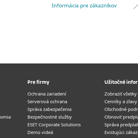
Informácia pre zákazníkov
Pre firmy
Užitočné info
Ochrana zariadení
Zobraziť všetky
Serverová ochrana
Cenníky a zľavy
Správa zabezpečenia
Obchodné pod
romia
Bezpečnostné služby
Obnoviť predpl
ESET Corporate Solutions
Správa predpla
Demo videá
Existujúci zákaz