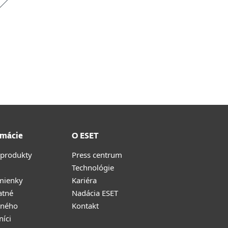
rmácie
O ESET
 produkty
Press centrum
Technológie
mienky
Kariéra
atné
Nadácia ESET
tného
Kontakt
níci