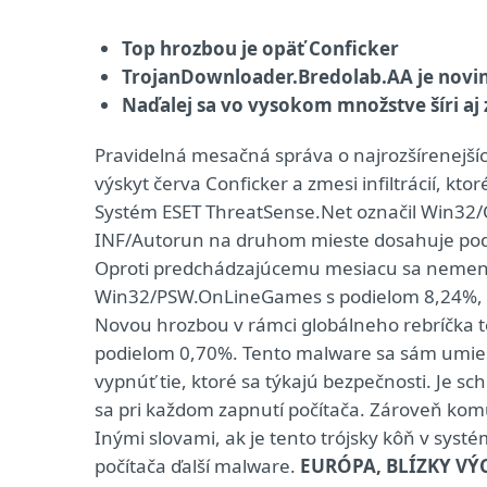
Top hrozbou je opäť Conficker
TrojanDownloader.Bredolab.AA je novin
Naďalej sa vo vysokom množstve šíri aj 
Pravidelná mesačná správa o najrozšírenejších
výskyt červa Conficker a zmesi infiltrácií, 
Systém ESET ThreatSense.Net označil Win32/C
INF/Autorun na druhom mieste dosahuje podie
Oproti predchádzajúcemu mesiacu sa nemení an
Win32/PSW.OnLineGames s podielom 8,24%, št
Novou hrozbou v rámci globálneho rebríčka t
podielom 0,70%. Tento malware sa sám umiestn
vypnúť tie, ktoré sa týkajú bezpečnosti. Je 
sa pri každom zapnutí počítača. Zároveň ko
Inými slovami, ak je tento trójsky kôň v syst
počítača ďalší malware.
EURÓPA, BLÍZKY VÝ