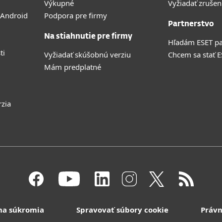
Výkupné
Vyžiadať zrušen
 Android
Podpora pre firmy
Partnerstvo
Na stiahnutie pre firmy
Hľadám ESET pa
ti
Vyžiadať skúšobnú verziu
Chcem sa stať 
Mám predplatné
rzia
na súkromia
Spravovať súbory cookie
Právn