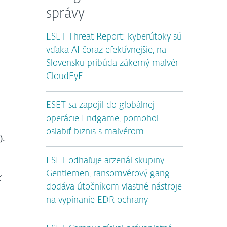
správy
ESET Threat Report: kyberútoky sú
vďaka AI čoraz efektívnejšie, na
Slovensku pribúda zákerný malvér
CloudEyE
ESET sa zapojil do globálnej
operácie Endgame, pomohol
oslabiť biznis s malvérom
).
ESET odhaľuje arzenál skupiny
Gentlemen, ransomvérový gang
ť
dodáva útočníkom vlastné nástroje
na vypínanie EDR ochrany