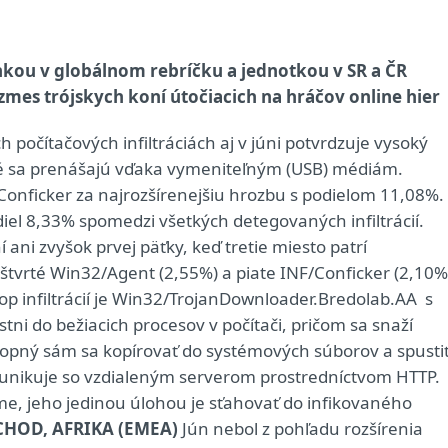
kou v globálnom rebríčku a jednotkou v SR a ČR
zmes trójskych koní útočiacich na hráčov online hier
 počítačových infiltráciách aj v júni potvrdzuje vysoký
ktoré sa prenášajú vďaka vymeniteľným (USB) médiám.
onficker za najrozšírenejšiu hrozbu s podielom 11,08%.
l 8,33% spomedzi všetkých detegovaných infiltrácií.
i zvyšok prvej päťky, keď tretie miesto patrí
vrté Win32/Agent (2,55%) a piate INF/Conficker (2,10%
op infiltrácií je Win32/TrojanDownloader.Bredolab.AA s
i do bežiacich procesov v počítači, pričom sa snaží
schopný sám sa kopírovať do systémových súborov a spusti
munikuje so vzdialeným serverom prostredníctvom HTTP.
éme, jeho jedinou úlohou je sťahovať do infikovaného
CHOD, AFRIKA (EMEA)
Jún nebol z pohľadu rozšírenia