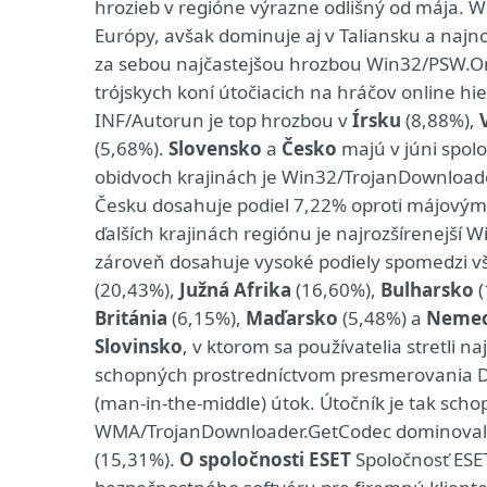
hrozieb v regióne výrazne odlišný od mája. Wi
Európy, avšak dominuje aj v Taliansku a najnov
za sebou najčastejšou hrozbou Win32/PSW.O
trójskych koní útočiacich na hráčov online hi
INF/Autorun je top hrozbou v
Írsku
(8,88%),
(5,68%).
Slovensko
a
Česko
majú v júni spol
obidvoch krajinách je Win32/TrojanDownload
Česku dosahuje podiel 7,22% oproti májovým
ďalších krajinách regiónu je najrozšírenejší 
zároveň dosahuje vysoké podiely spomedzi v
(20,43%),
Južná Afrika
(16,60%),
Bulharsko
(
Británia
(6,15%),
Maďarsko
(5,48%) a
Neme
Slovinsko
, v ktorom sa používatelia stretli n
schopných prostredníctvom presmerovania DN
(man-in-the-middle) útok. Útočník je tak sch
WMA/TrojanDownloader.GetCodec dominoval
(15,31%).
O spoločnosti ESET
Spoločnosť ESE