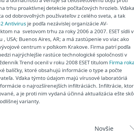
lu a domácnosti a venuje sa celosvetovému boju proti
a trhu proaktívnej detekcie počítačových hrozieb. Vďak
a od dobrovoľných používateľov z celého sveta, a tak
2 Antivirus
je podľa nezávislej organizácie AV-
tom na svetovom trhu za roky 2006 a 2007. ESET sídli v
u , USA; Buenos Aires, AR; a má zastúpenie vo viac ako
T vývojové centrum v poľskom Krakove. Firma patrí podľa
edzi najrýchlejšie rastúce technologické spoločnosti v
ýždenník Trend ocenil v roku 2008 ESET titulom
Firma rok
é balíčky, ktoré obsahujú informácie o type a počte
žívateľa. Vďaka týmto údajom majú vírusové laboratóriá
rmácie o najrozšírenejších infiltráciách. Infiltrácie, kto
ané, a je proti nim vydaná účinná aktualizácia ešte skôr
odlišnej varianty.
Novšie