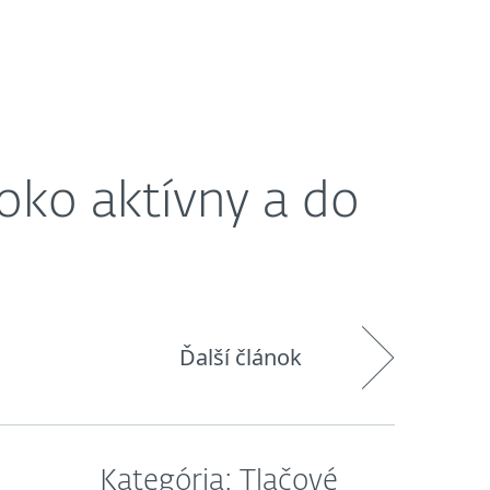
O nás
Košík
Slovensko
soko aktívny a do
Ďalší článok
Kategória: Tlačové