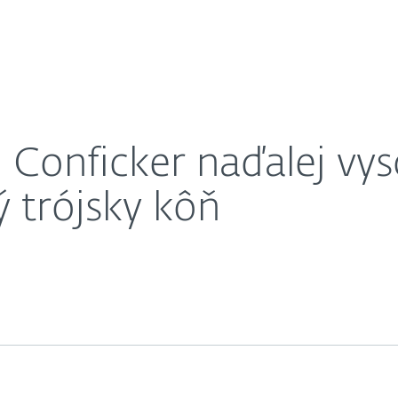
O nás
ny a do top 10 vstúpil nový trójsky kôň
Kariéra
Kontakt
: Conficker naďalej vy
ý trójsky kôň