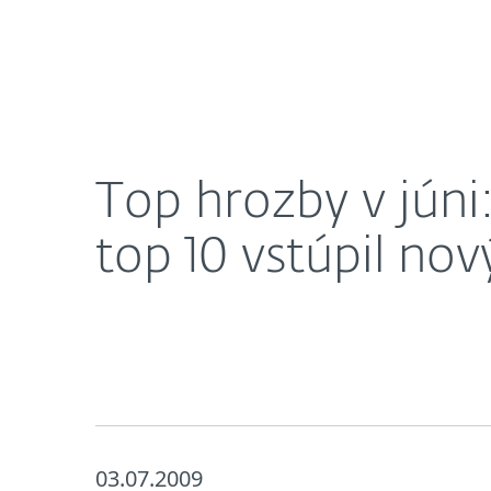
Domácnosti
Firmy
Top hrozby v júni: Conficker naďalej vysoko aktív
O nás
Press centrum
Top hrozby v júni
top 10 vstúpil nov
03.07.2009