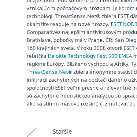
bezpečnostného softvéru pre firemnú kliente
vznikajúcim počítačovým hrozbám. Je lídrom n
technológii ThreatSense.Net® zbiera ESET dát
okamžite reaguje na nové hrozby. E
SET NOD3
Comparatives najlepším antivírusovým produk
Bratislave, pobočky má v Prahe, ČR; San Dieg
160 krajinách sveta. V roku 2008 otvoril ESE
rebríčka
Deloitte Technology Fast 500 EMEA
m
regióne Európy, Blízkeho východu a Afriky. T
ThreatSense.Net®
zbiera anonymné štatistick
infiltrácií zachytených na počítači daného u
spoločnosti ESET veľmi presné a relevantné info
sú zachytené heuristickou analýzou sú spracov
ako sa stihnú masovo rozšíriť, či zmutovať do 
Staršie