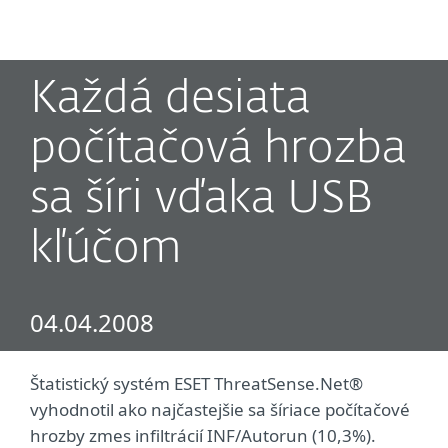
MENU
Každá desiata
počítačová hrozba
sa šíri vďaka USB
kľúčom
04.04.2008
Štatistický systém ESET ThreatSense.Net®
vyhodnotil ako najčastejšie sa šíriace počítačové
hrozby zmes infiltrácií INF/Autorun (10,3%).