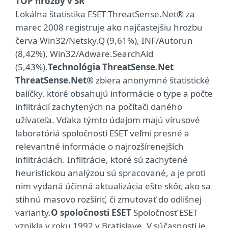
TOP hrozby v SR
Lokálna štatistika ESET ThreatSense.Net® za
marec 2008 registruje ako najčastejšiu hrozbu
červa Win32/Netsky.Q (9,61%), INF/Autorun
(8,42%), Win32/Adware.SearchAid
(5,43%).
Technológia ThreatSense.Net
ThreatSense.Net®
zbiera anonymné štatistické
balíčky, ktoré obsahujú informácie o type a počte
infiltrácií zachytených na počítači daného
užívateľa. Vďaka týmto údajom majú vírusové
laboratóriá spoločnosti ESET veľmi presné a
relevantné informácie o najrozšírenejších
infiltráciách. Infiltrácie, ktoré sú zachytené
heuristickou analýzou sú spracované, a je proti
nim vydaná účinná aktualizácia ešte skôr, ako sa
stihnú masovo rozšíriť, či zmutovať do odlišnej
varianty.
O spoločnosti ESET
Spoločnosť ESET
vznikla v roku 1992 v Bratislave. V súčasnosti je