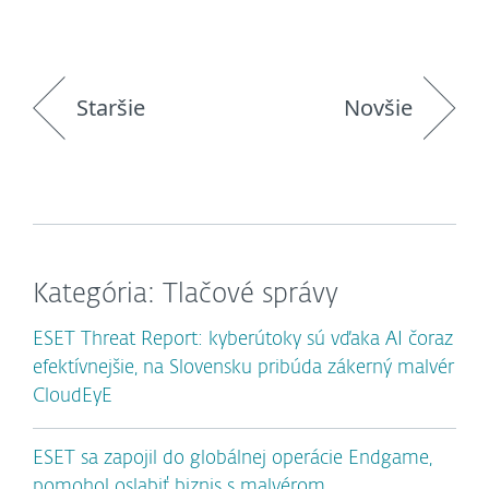
Staršie
Novšie
Kategória: Tlačové správy
ESET Threat Report: kyberútoky sú vďaka AI čoraz
efektívnejšie, na Slovensku pribúda zákerný malvér
CloudEyE
ESET sa zapojil do globálnej operácie Endgame,
pomohol oslabiť biznis s malvérom