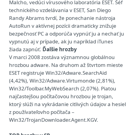
Malcho, vedúci vírusového laboratória ESET. Šéf
technického vzdelávania v ESET, San Diego
Randy Abrams tvrdí, že ponechanie nástroja
AutoRun v aktívnej pozícii dramaticky znižuje
bezpečnosť PC a odporúča vypnúť ju a nechať ju
vypnutú aj v prípade, ak ju napríklad iTunes
žiada zapnúť.
Ďalšie hrozby
V marci 2008 zostáva významnou globálnou
hrozbou adware. Na druhom až štvrtom mieste
ESET registruje Win32/Adware.SearchAid
(4,42%), Win32/Adware.Virtumonde (2,81%),
Win32/Toolbar.MyWebSearch (2,07%). Piatou
najčastejšou počítačovou hrozbou je trojan,
ktorý slúži na vykrádanie citlivých údajov a hesiel
z používateľovho počítača –
Win32/TrojanDownloader.Agent.KGV.