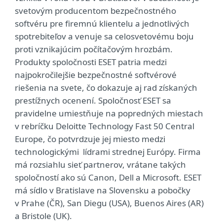
svetovým producentom bezpečnostného
softvéru pre firemnú klientelu a jednotlivých
spotrebiteľov a venuje sa celosvetovému boju
proti vznikajúcim počítačovým hrozbám.
Produkty spoločnosti ESET patria medzi
najpokročilejšie bezpečnostné softvérové
riešenia na svete, čo dokazuje aj rad získaných
prestížnych ocenení. Spoločnosť ESET sa
pravidelne umiestňuje na popredných miestach
v rebríčku Deloitte Technology Fast 50 Central
Europe, čo potvrdzuje jej miesto medzi
technologickými lídrami strednej Európy. Firma
má rozsiahlu sieť partnerov, vrátane takých
spoločností ako sú Canon, Dell a Microsoft. ESET
má sídlo v Bratislave na Slovensku a pobočky
v Prahe (ČR), San Diegu (USA), Buenos Aires (AR)
a Bristole (UK).