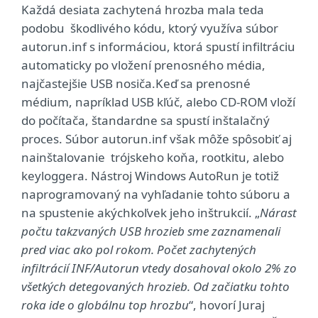
Každá desiata zachytená hrozba mala teda
podobu škodlivého kódu, ktorý využíva súbor
autorun.inf s informáciou, ktorá spustí infiltráciu
automaticky po vložení prenosného média,
najčastejšie USB nosiča.Keď sa prenosné
médium, napríklad USB kľúč, alebo CD-ROM vloží
do počítača, štandardne sa spustí inštalačný
proces. Súbor autorun.inf však môže spôsobiť aj
nainštalovanie trójskeho koňa, rootkitu, alebo
keyloggera. Nástroj Windows AutoRun je totiž
naprogramovaný na vyhľadanie tohto súboru a
na spustenie akýchkoľvek jeho inštrukcií. „
Nárast
počtu takzvaných USB hrozieb sme zaznamenali
pred viac ako pol rokom. Počet zachytených
infiltrácií INF/Autorun vtedy dosahoval okolo 2% zo
všetkých detegovaných hrozieb. Od začiatku tohto
roka ide o globálnu top hrozbu
“, hovorí Juraj