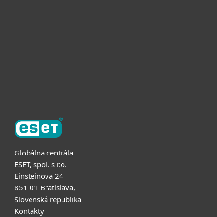
Pre firmy
Užitočné informácie
Partnerstvo
O ESET
Globálna centrála
ESET, spol. s r.o.
Einsteinova 24
851 01 Bratislava,
Slovenská republika
Kontakty