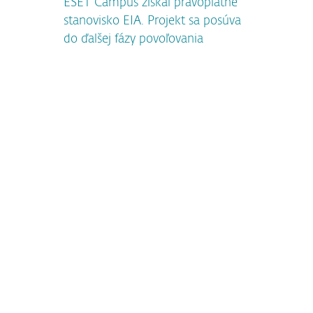
ESET Campus získal právoplatné
stanovisko EIA. Projekt sa posúva
do ďalšej fázy povoľovania