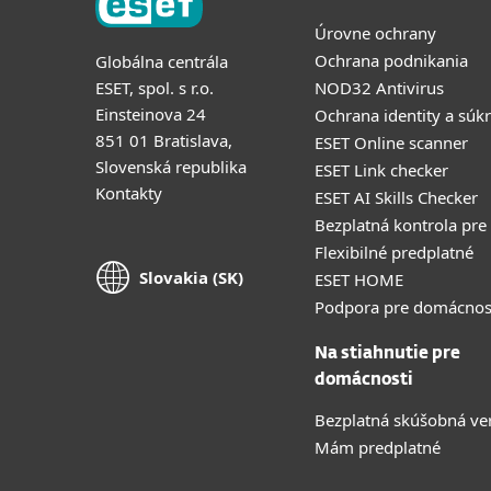
Úrovne ochrany
Ochrana podnikania
Globálna centrála
ESET, spol. s r.o.
NOD32 Antivirus
Einsteinova 24
Ochrana identity a súk
851 01 Bratislava,
ESET Online scanner
Slovenská republika
ESET Link checker
Kontakty
ESET AI Skills Checker
Bezplatná kontrola pre
Flexibilné predplatné
Slovakia (SK)
ESET HOME
Podpora pre domácnos
Na stiahnutie pre
domácnosti
Bezplatná skúšobná ve
Mám predplatné