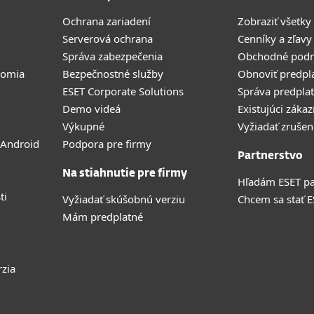
Ochrana zariadení
Zobraziť všetky
Serverová ochrana
Cenníky a zľavy
Správa zabezpečenia
Obchodné pod
romia
Bezpečnostné služby
Obnoviť predpl
ESET Corporate Solutions
Správa predpla
Demo videá
Existujúci zákaz
Výkupné
Vyžiadať zrušen
 Android
Podpora pre firmy
Partnerstvo
Na stiahnutie pre firmy
Hľadám ESET pa
ti
Vyžiadať skúšobnú verziu
Chcem sa stať 
Mám predplatné
rzia