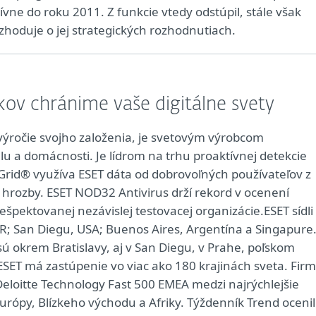
ívne do roku 2011. Z funkcie vtedy odstúpil, stále však
zhoduje o jej strategických rozhodnutiach.
kov chránime vaše digitálne svety
 výročie svojho založenia, je svetovým výrobcom
u a domácnosti. Je lídrom na trhu proaktívnej detekcie
 Grid® využíva ESET dáta od dobrovoľných používateľov z
 hrozby. ESET NOD32 Antivirus drží rekord v ocenení
ešpektovanej nezávislej testovacej organizácie.ESET sídli
R; San Diegu, USA; Buenos Aires, Argentína a Singapure
 okrem Bratislavy, aj v San Diegu, v Prahe, poľskom
ET má zastúpenie vo viac ako 180 krajinách sveta. Fir
Deloitte Technology Fast 500 EMEA medzi najrýchlejšie
urópy, Blízkeho východu a Afriky. Týždenník Trend ocenil