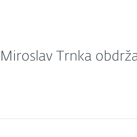
O nás
ké štátne vyznamenanie
Kariéra
Kontakt
Miroslav Trnka obdrža