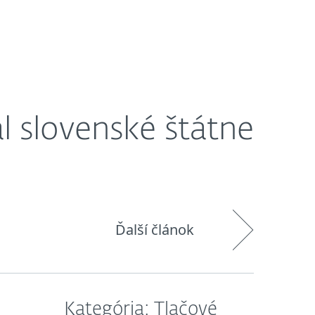
O nás
Košík
Slovensko
l slovenské štátne
Ďalší článok
Kategória: Tlačové