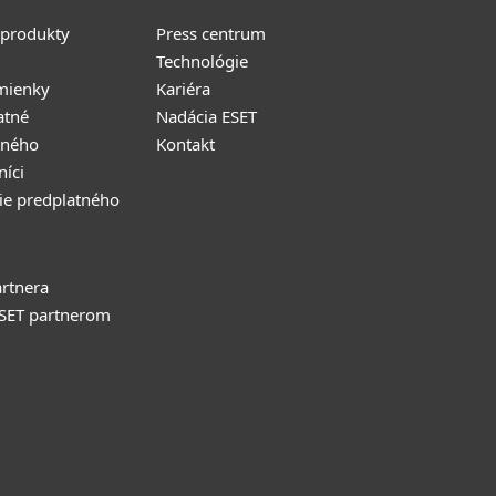
 produkty
Press centrum
Technológie
mienky
Kariéra
atné
Nadácia ESET
tného
Kontakt
níci
ie predplatného
rtnera
ESET partnerom