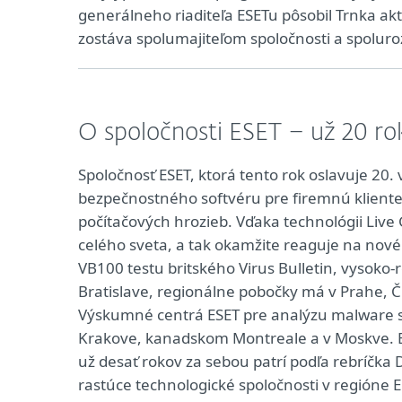
generálneho riaditeľa ESETu pôsobil Trnka akt
zostáva spolumajiteľom spoločnosti a spoluro
O spoločnosti ESET – už 20 ro
Spoločnosť ESET, ktorá tento rok oslavuje 20.
bezpečnostného softvéru pre firemnú klientel
počítačových hrozieb. Vďaka technológii Live
celého sveta, a tak okamžite reaguje na nové
VB100 testu britského Virus Bulletin, vysoko-r
Bratislave, regionálne pobočky má v Prahe, Č
Výskumné centrá ESET pre analýzu malware sú
Krakove, kanadskom Montreale a v Moskve. ES
už desať rokov za sebou patrí podľa rebríčka 
rastúce technologické spoločnosti v regióne E