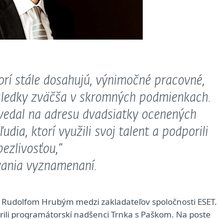
torí stále dosahujú, výnimočné pracovné,
ýsledky zväčša v skromných podmienkach.
vedal na adresu dvadsiatky ocenených
ľudia, ktorí využili svoj talent a podporili
ezlivosťou,”
vania vyznamenaní.
a Rudolfom Hrubým medzi zakladateľov spoločnosti ESET.
orili programátorskí nadšenci Trnka s Paškom. Na poste