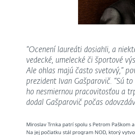
“Ocenení laureáti dosiahli, a niek
vedecké, umelecké či športové v
Ale ohlas majú často svetový,”
po
prezident Ivan Gašparovič.
“Sú to 
ho nesmiernou pracovitosťou a trp
dodal Gašparovič počas odovzdá
Miroslav Trnka patrí spolu s Petrom Paškom 
Na jej počiatku stál program NOD, ktorý vytv