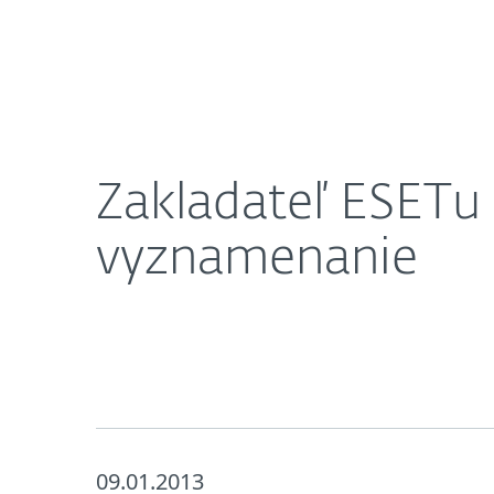
Domácnosti
Firmy
Zakladateľ ESETu Miroslav Trnka obdržal slovens
O nás
Press centrum
Zakladateľ ESETu 
vyznamenanie
09.01.2013