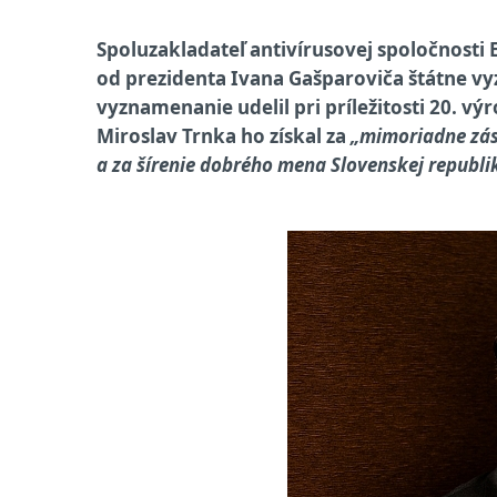
Spoluzakladateľ antivírusovej spoločnosti 
od prezidenta Ivana Gašparoviča štátne v
vyznamenanie udelil pri príležitosti 20. vý
Miroslav Trnka ho získal za
„mimoriadne zásl
a za šírenie dobrého mena Slovenskej republik