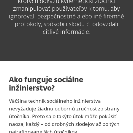
ktorých dokážu kybernetickí zločinci
zmanipulovať používateľov k tomu, aby
ignorovali bezpečnostné alebo iné firemné
protokoly, spôsobili škodu či odovzdali
citlivé informácie.
Ako funguje sociálne
inžinierstvo?
Väčšina techník sociálneho inžinierstva
nevyžaduje žiadnu odbornú zručnosť zo strany
útočníka. Preto sa o takýto útok môže pokúsiť
naozaj každý – od drobných zlodejov až po tých
najrafinovanejších útočníkov.