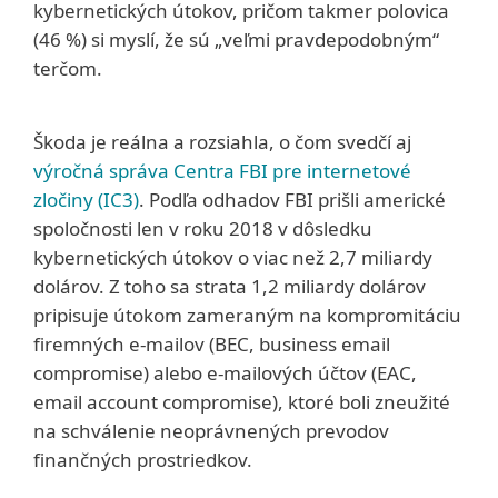
kybernetických útokov, pričom takmer polovica
(46 %) si myslí, že sú „veľmi pravdepodobným“
terčom.
Škoda je reálna a rozsiahla, o čom svedčí aj
výročná správa Centra FBI pre internetové
zločiny (IC3)
. Podľa odhadov FBI prišli americké
spoločnosti len v roku 2018 v dôsledku
kybernetických útokov o viac než 2,7 miliardy
dolárov. Z toho sa strata 1,2 miliardy dolárov
pripisuje útokom zameraným na kompromitáciu
firemných e‑mailov (BEC, business email
compromise) alebo e‑mailových účtov (EAC,
email account compromise), ktoré boli zneužité
na schválenie neoprávnených prevodov
finančných prostriedkov.