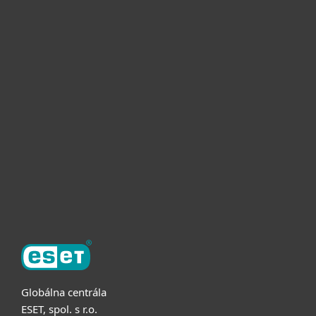
Pre domácnosti
Pre firmy
Užitočné informácie
Partnerstvo
O ESET
Globálna centrála
ESET, spol. s r.o.