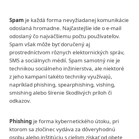
Spam
je každá forma nevyžiadanej komunikácie
odoslaná hromadne. Najčastejšie ide o e‑mail
odoslaný čo najväčšiemu počtu používateľov.
Spam však môže byť doručený aj
prostredníctvom rôznych elektornických správ,
SMS a sociálnych médií. Spam samotný nie je
technikou sociálneho inžinierstva, ale niektoré
z jeho kampaní takéto techniky využívajú,
napríklad phishing, spearphishing, vishing,
smishing alebo šírenie škodlivých príloh či
odkazov.
Phishing
je forma kybernetického útoku, pri
ktorom sa zločinec vydáva za dôveryhodnú
osobu alebo inštitúciu s cieľom získať od obete