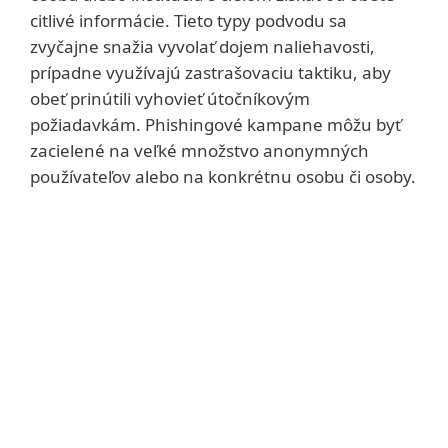
citlivé informácie. Tieto typy podvodu sa
zvyčajne snažia vyvolať dojem naliehavosti,
prípadne využívajú zastrašovaciu taktiku, aby
obeť prinútili vyhovieť útočníkovým
požiadavkám. Phishingové kampane môžu byť
zacielené na veľké množstvo anonymných
používateľov alebo na konkrétnu osobu či osoby.
Takýchto techník je však oveľa viac.
Dávajte si pozor aj na tieto:
Spearphishing
je cielená forma phishingu,
pri ktorej útočník odošle vysoko
prispôsobené správy malej skupine osôb, či
dokonca jednotlivcom s cieľom získať ich
údaje alebo ich zmanipulovať k škodlivému