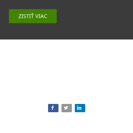
ZISTIŤ VIAC
Súvisiace témy
Všetky témy