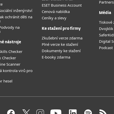
Partners
ze
ESET Business Account
ociální inženýrství
Cenová nabídka
Média
ak ochránit děti na
Ceníky a slevy
u
Tiskové 
 Podvody na
Dvojklik
Ke stažení pro firmy
u
SaferKid
Zkušební verze zdarma
Digital 
né nástroje
Plné verze ke stažení
Podcast
Dokumenty ke stažení
kills Checker
E-booky zdarma
k Checker
ine Scanner
á kontrola virů pro
r hesel