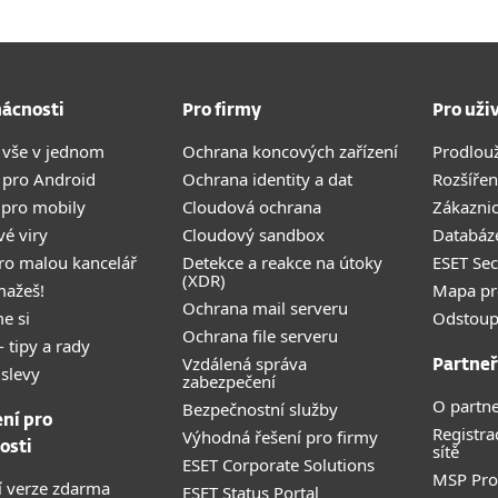
ácnosti
Pro firmy
Pro uži
 vše v jednom
Ochrana koncových zařízení
Prodlou
 pro Android
Ochrana identity a dat
Rozšířen
 pro mobily
Cloudová ochrana
Zákazni
vé viry
Cloudový sandbox
Databáze
pro malou kancelář
Detekce a reakce na útoky
ESET Se
(XDR)
mažeš!
Mapa pr
Ochrana mail serveru
e si
Odstoup
Ochrana file serveru
- tipy a rady
Vzdálená správa
Partneř
 slevy
zabezpečení
O partne
Bezpečnostní služby
ení pro
Registra
Výhodná řešení pro firmy
osti
sítě
ESET Corporate Solutions
MSP Pr
 verze zdarma
ESET Status Portal