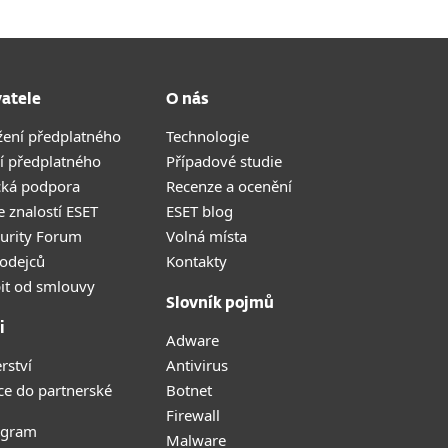
vatele
O nás
žení předplatného
Technologie
í předplatného
Případové studie
cká podpora
Recenze a ocenění
 znalostí ESET
ESET blog
curity Forum
Volná místa
odejců
Kontakty
it od smlouvy
Slovník pojmů
i
Adware
rství
Antivirus
ce do partnerské
Botnet
Firewall
ogram
Malware