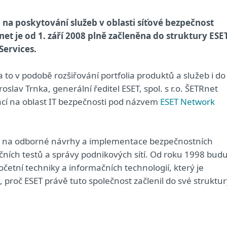
u na poskytování služeb v oblasti síťové bezpečnost
et je od 1. září 2008 plně začleněna do struktury ESE
ervices.
 a to v podobě rozšiřování portfolia produktů a služeb i do
roslav Trnka, generální ředitel ESET, spol. s r.o. ŠETRnet
izací na oblast IT bezpečnosti pod názvem
ESET Network
á na odborné návrhy a implementace bezpečnostních
čních testů a správy podnikových sítí. Od roku 1998 budu
početní techniky a informačních technologií, který je
proč ESET právě tuto společnost začlenil do své struktur