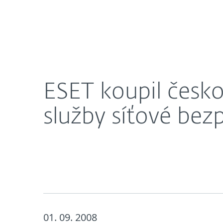
Domácnosti
Firmy
ESET koupil českou společnost ŠETRnet a bude nab
O nás
Novinky
Kari
ESET koupil česk
služby síťové bez
01. 09. 2008