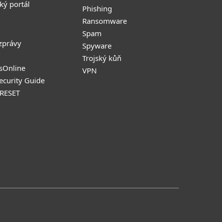
ký portál
Phishing
Ransomware
Spam
zprávy
Spyware
Trojský kůň
sOnline
VPN
Security Guide
 RESET