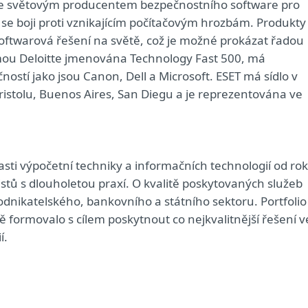
, je světovým producentem bezpečnostního software pro
e se boji proti vznikajícím počítačovým hrozbám. Produkty
 softwarová řešení na světě, což je možné prokázat řadou
irmou Deloitte jmenována Technology Fast 500, má
ností jako jsou Canon, Dell a Microsoft. ESET má sídlo v
ristolu, Buenos Aires, San Diegu a je reprezentována ve
lasti výpočetní techniky a informačních technologií od ro
stů s dlouholetou praxí. O kvalitě poskytovaných služeb
podnikatelského, bankovního a státního sektoru. Portfolio
 formovalo s cílem poskytnout co nejkvalitnější řešení v
í.