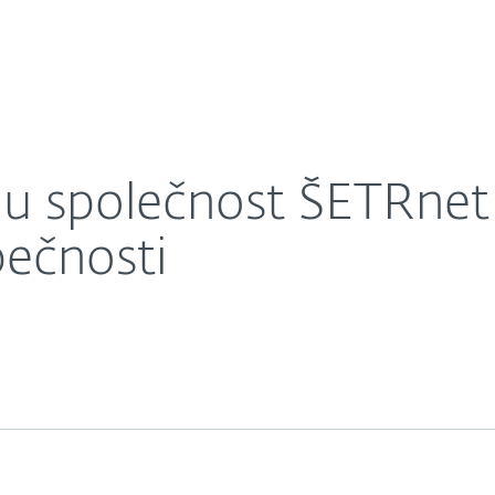
O nás
ízet služby síťové bezpečnosti
éra
Kontakty
ou společnost ŠETRnet
pečnosti