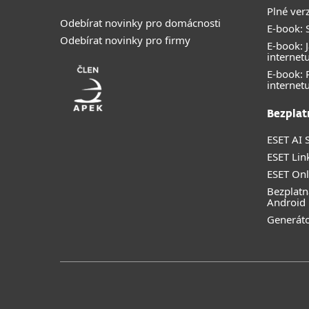
Plné ver
Odebírat novinky pro domácnosti
E-book: S
Odebírat novinky pro firmy
E-book: J
internet
E-book:
internet
Bezplat
ESET AI S
ESET Lin
ESET Onl
Bezplatn
Android
Generáto