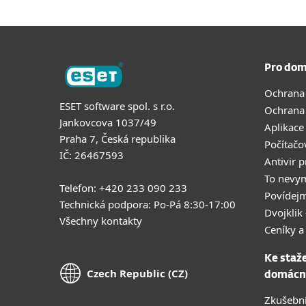
Pro dom
Ochrana
ESET software spol. s r.o.
Ochrana
Jankovcova 1037/49
Aplikace
Praha 7, Česká republika
Počítačo
IČ: 26467593
Antivir 
To nevy
Telefon: +420 233 090 233
Povídejm
Technická podpora: Po-Pá 8:30-17:00
Dvojklik 
Všechny kontakty
Ceníky a
Ke staž
Czech Republic (CZ)
domácn
Zkušební