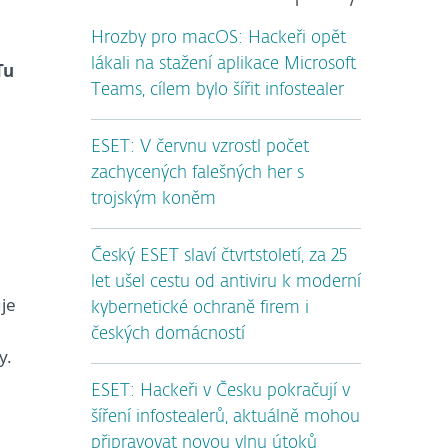
Hrozby pro macOS: Hackeři opět
lákali na stažení aplikace Microsoft
Tu
Teams, cílem bylo šířit infostealer
ESET: V červnu vzrostl počet
zachycených falešných her s
trojským koněm
Český ESET slaví čtvrtstoletí, za 25
let ušel cestu od antiviru k moderní
je
kybernetické ochraně firem i
českých domácností
y.
ESET: Hackeři v Česku pokračují v
šíření infostealerů, aktuálně mohou
připravovat novou vlnu útoků