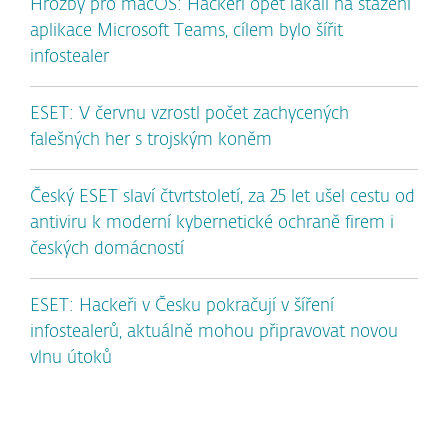
Hrozby pro macOS: Hackeři opět lákali na stažení
aplikace Microsoft Teams, cílem bylo šířit
infostealer
ESET: V červnu vzrostl počet zachycených
falešných her s trojským koněm
Český ESET slaví čtvrtstoletí, za 25 let ušel cestu od
antiviru k moderní kybernetické ochraně firem i
českých domácností
ESET: Hackeři v Česku pokračují v šíření
infostealerů, aktuálně mohou připravovat novou
vlnu útoků