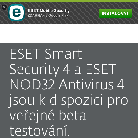
×
ESET Mobile Security
INSTALOVAT
MENU
ZDARMA - v Google Play
ESET Smart
Security 4 a ESET
NOD32 Antivirus 4
jsou k dispozici pro
veřejné beta
testování.