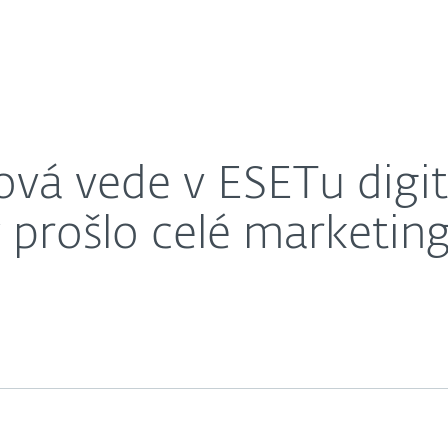
O nás
eting, změnou struktury prošlo celé marketingové od
éra
Kontakty
vá vede v ESETu digit
 prošlo celé marketin