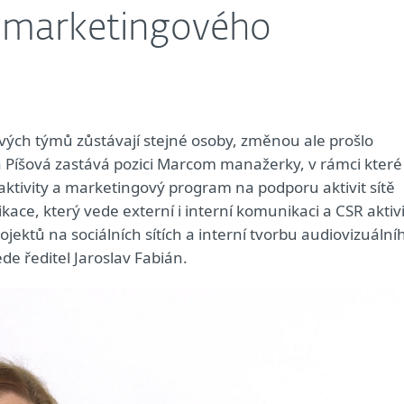
 marketingového
vých týmů zůstávají stejné osoby, změnou ale prošlo
a Píšová zastává pozici Marcom manažerky, v rámci které
 aktivity a marketingový program na podporu aktivit sítě
ace, který vede externí i interní komunikaci a CSR aktiv
jektů na sociálních sítích a interní tvorbu audiovizuální
e ředitel Jaroslav Fabián.