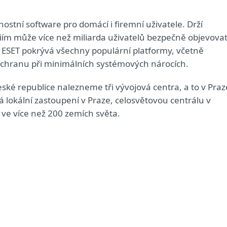
nostní software pro domácí i firemní uživatele. Drží
giím může více než miliarda uživatelů bezpečně objevova
ů ESET pokrývá všechny populární platformy, včetně
 ochranu při minimálních systémových nárocích.
ské republice nalezneme tři vývojová centra, a to v Praz
 lokální zastoupení v Praze, celosvětovou centrálu v
ů ve více než 200 zemích světa.