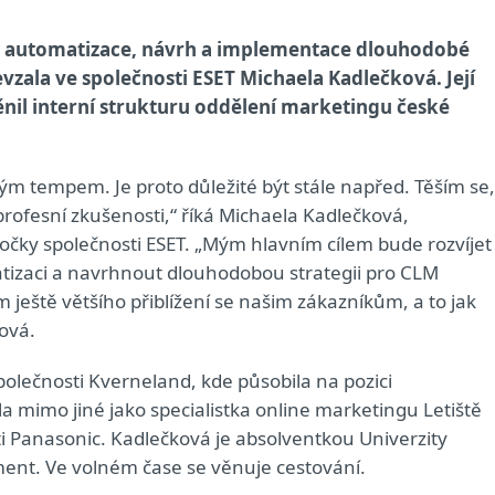
vé automatizace, návrh a implementace dlouhodobé
vzala ve společnosti ESET Michaela Kadlečková. Její
ěnil interní strukturu oddělení marketingu české
čným tempem. Je proto důležité být stále napřed. Těším se,
profesní zkušenosti,“ říká Michaela Kadlečková,
čky společnosti ESET. „Mým hlavním cílem bude rozvíjet 
izaci a navrhnout dlouhodobou strategii pro CLM
ílem ještě většího přiblížení se našim zákazníkům, a to jak
ová.
polečnosti Kverneland, kde působila na pozici
 mimo jiné jako specialistka online marketingu Letiště
i Panasonic. Kadlečková je absolventkou Univerzity
nt. Ve volném čase se věnuje cestování.