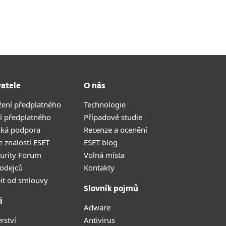
vatele
O nás
žení předplatného
Technologie
í předplatného
Případové studie
cká podpora
Recenze a ocenění
 znalostí ESET
ESET blog
curity Forum
Volná místa
odejců
Kontakty
it od smlouvy
Slovník pojmů
i
Adware
rství
Antivirus