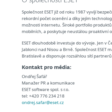
O společnosti ESET
Společnost ESET již od roku 1987 vyvíjí bezpeč
rekordní počet ocenění a díky jejím technolo
možnosti internetu. Široké portfolio produkt
mobilních, a poskytuje neustálou proaktivní
ESET dlouhodobě investuje do vývoje. Jen v Če
Jablonci nad Nisou a Brně. Společnost ESET má
Bratislavě a disponuje rozsáhlou sítí partner
Kontakt pro média:
Ondřej Šafář
Manažer PR a komunikace
ESET software spol. s r.o.
tel: +420 776 234 218
ondrej.safar@eset.cz