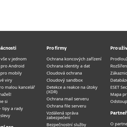
ácnosti
Pro firmy
Pro uži
 vše v jednom
Ochrana koncových zařízení
Prodlou
 pro Android
Ochrana identity a dat
Rozšířen
 pro mobily
Cloudová ochrana
Zákazni
vé viry
Cloudový sandbox
Databáze
pro malou kancelář
Detekce a reakce na útoky
ESET Se
(XDR)
mažeš!
Mapa pr
Ochrana mail serveru
e si
Odstoup
Ochrana file serveru
- tipy a rady
Vzdálená správa
Partneř
 slevy
zabezpečení
O partne
Bezpečnostní služby