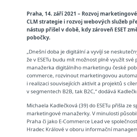
Praha, 14. září 2021 – Rozvoj marketingo
CLM strategie i rozvoj webových služeb pře
nástup přišel v době, kdy zároveň ESET zm
pobočky.
„Dnešní doba je digitální a vyvíjí se neskute
že v ESETu budu mít možnost plně využít své 
manažerka digitálního marketingu české pobo
commerce, rozvinout marketingovou automat
i realizaci souvisejících aktivit a projektů s c
v segmentech B2B, tak B2C,“ dodává Kadlečk
Michaela Kadlečková (39) do ESETu přišla ze s
marketingové manažerky. V minulosti působila
Praha či jako E-Commerce Lead ve společnost
Hradec Králové v oboru informační manageme