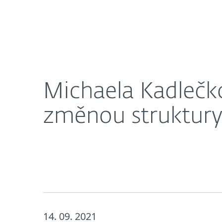
Domácnosti
Firmy
Michaela Kadlečková vede v ESETu digitální mark
O nás
Novinky
Kari
Michaela Kadlečko
změnou struktury
14. 09. 2021