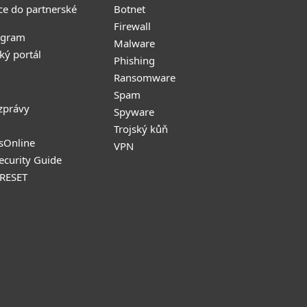
ce do partnerské
Botnet
Firewall
ogram
Malware
ký portál
Phishing
Ransomware
Spam
zprávy
Spyware
Trojský kůň
sOnline
VPN
Security Guide
 RESET