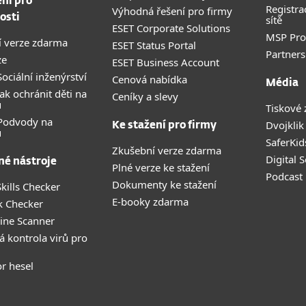
ení pro
Registra
Výhodná řešení pro firmy
osti
sítě
ESET Corporate Solutions
MSP Pr
 verze zdarma
ESET Status Portal
Partners
ze
ESET Business Account
ociální inženýrství
Cenová nabídka
Média
ak ochránit děti na
Ceníky a slevy
u
Tiskové 
 Podvody na
Dvojklik
Ke stažení pro firmy
u
SaferKid
Zkušební verze zdarma
Digital 
né nástroje
Plné verze ke stažení
Podcast
Dokumenty ke stažení
kills Checker
E-booky zdarma
k Checker
ine Scanner
á kontrola virů pro
r hesel