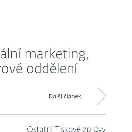
O nás
Blog
Košík
Česká republika
dělení
ální marketing,
gové oddělení
Další článek
Ostatní Tiskové zprávy