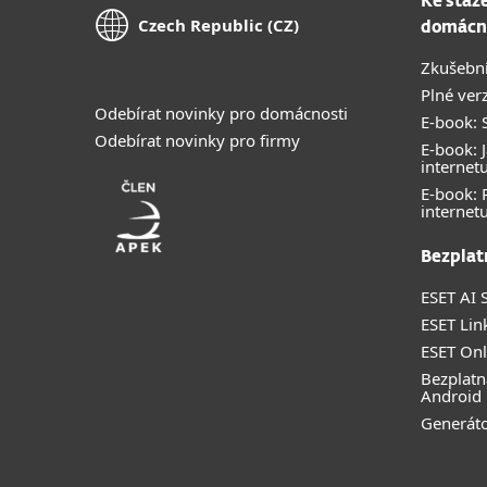
Ke staž
Czech Republic (CZ)
domácn
Zkušební
Plné ver
Odebírat novinky pro domácnosti
E-book: S
Odebírat novinky pro firmy
E-book: J
internet
E-book:
internet
Bezplat
ESET AI S
ESET Lin
ESET Onl
Bezplatn
Android
Generáto