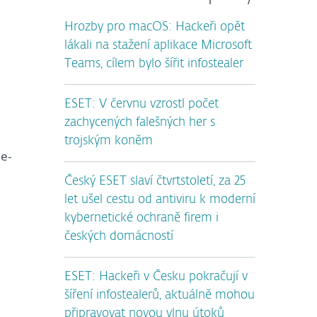
Hrozby pro macOS: Hackeři opět
lákali na stažení aplikace Microsoft
Teams, cílem bylo šířit infostealer
ESET: V červnu vzrostl počet
zachycených falešných her s
trojským koněm
e-
Český ESET slaví čtvrtstoletí, za 25
let ušel cestu od antiviru k moderní
kybernetické ochraně firem i
českých domácností
ESET: Hackeři v Česku pokračují v
šíření infostealerů, aktuálně mohou
připravovat novou vlnu útoků