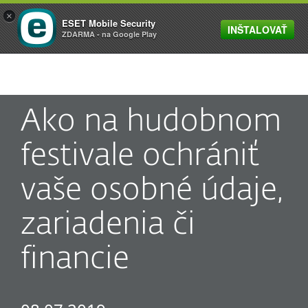
×
ESET Mobile Security
INŠTALOVAŤ
MENU
ZDARMA - na Google Play
Ako na hudobnom
festivale ochrániť
vaše osobné údaje,
zariadenia či
financie