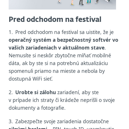
Pred odchodom na festival
1.
Pred odchodom na festival sa uistite, že je
operačný systém a bezpečnostný softvér vo
vašich zariadeniach v aktuálnom stave
.
Nemusíte si neskôr zbytočne míňať mobilné
dáta, ak by ste si na potrebnú aktualizáciu
spomenuli priamo na mieste a nebola by
dostupná WiFi sieť.
2.
Urobte si zálohu
zariadení, aby ste
v prípade ich straty či krádeže neprišli o svoje
dokumenty a fotografie.
3.
Zabezpečte svoje zariadenia dostatočne
silnými heslami
– PIN, touch ID, uzamknutie