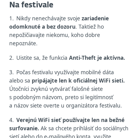
Na festivale
1.
Nikdy nenechávajte svoje
zariadenie
odomknuté a bez dozoru
. Taktiež ho
nepožičiavajte niekomu, koho dobre
nepoznáte.
2.
Uistite sa, že funkcia
Anti-Theft je aktívna.
3.
Počas festivalu využívajte mobilné dáta
alebo sa
pripájajte len k oficiálnej WiFi sieti.
Útočníci zvyknú vytvárať falošné siete
s podobným názvom, preto si legitímnosť
a názov siete overte u organizátora festivalu.
4.
Verejnú WiFi sieť používajte len na bežné
surfovanie.
Ak sa chcete prihlásiť do sociálnych
sietí alebo do e-mailového konta, využite