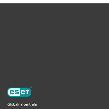
Pre domácnosti
Pre firmy
Užitočné informácie
Partnerstvo
O ESET
Globálna centrála