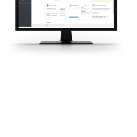
Vyžiadať cenovú ponuku
Vyskúšať produkt pred zakúpením