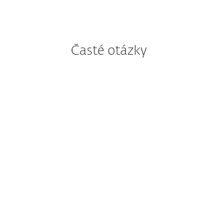
Časté otázky
Čo je ESET PROTECT Hub?
Nahrádza ESET PROTECT Hub
iné platformy na správu
predplatného?
Môže súčasný používateľ
portálov ESET Business
Account alebo ESET MSP
Administrator používať
zároveň ESET PROTECT Hub?