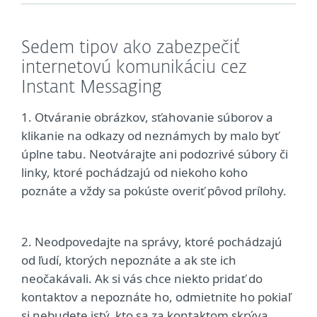
Sedem tipov ako zabezpečiť
internetovú komunikáciu cez
Instant Messaging
1. Otváranie obrázkov, sťahovanie súborov a
klikanie na odkazy od neznámych by malo byť
úplne tabu. Neotvárajte ani podozrivé súbory či
linky, ktoré pochádzajú od niekoho koho
poznáte a vždy sa pokúste overiť pôvod prílohy.
2. Neodpovedajte na správy, ktoré pochádzajú
od ľudí, ktorých nepoznáte a ak ste ich
neočakávali. Ak si vás chce niekto pridať do
kontaktov a nepoznáte ho, odmietnite ho pokiaľ
si nebudete istý, kto sa za kontaktom skrýva.