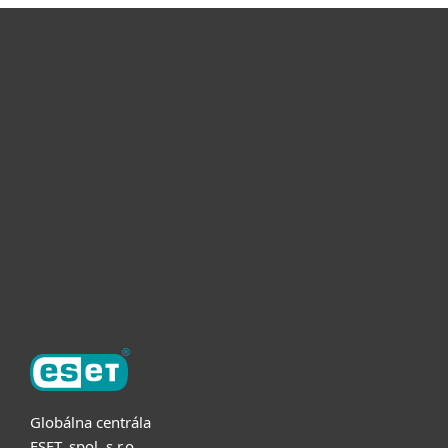
Pre domácnosti
Pre firmy
Užitočné informácie
Partnerstvo
O ESET
Globálna centrála
ESET, spol. s r.o.