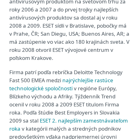
antivírusovým produktom na svetovom trhu za
roky 2006 a 2007 a do prvej trojky najlepších
antivírusových produktov sa dostal aj v roku
2008 a 2009. ESET sídli v Bratislave, pobočky má
v Prahe, ČR; San Diegu, USA; Buenos Aires, AR; a
má zastúpenie vo viac ako 180 krajinách sveta. V
roku 2008 otvoril ESET vývojové centrum v
poľskom Krakove.
Firma patrí podľa rebríčka Deloitte Technology
Fast 500 EMEA medzi
najrýchlejšie rastúce
technologické spoločnosti
v regióne Európy,
Blízkeho východu a Afriky. Týždenník Trend
ocenil v roku 2008 a 2009 ESET titulom Firma
roka. Podľa štúdie Best Employers in Slovakia
2009 sa stal
ESET 2. najlepším zamestnávateľom
roka
v kategórii malých a stredných podnikov
predovšetkým vďaka nadpriemernej úrovni