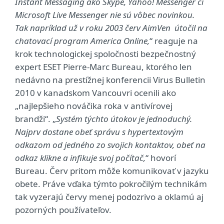
Instant Messaging ako Skype, Yahoo! Messenger či
Microsoft Live Messenger nie sú vôbec novinkou.
Tak napríklad už v roku 2003 červ AimVen útočil na
chatovací program America Online,
“ reaguje na
krok technologickej spoločnosti bezpečnostný
expert ESET Pierre-Marc Bureau, ktorého len
nedávno na prestížnej konferencii Virus Bulletin
2010 v kanadskom Vancouvri ocenili ako
„najlepšieho nováčika roka v antivírovej
brandži“. „
Systém týchto útokov je jednoduchý.
Najprv dostane obeť správu s hypertextovým
odkazom od jedného zo svojich kontaktov, obeť na
odkaz klikne a infikuje svoj počítač,
“ hovorí
Bureau. Červ pritom môže komunikovať v jazyku
obete. Práve vďaka týmto pokročilým technikám
tak vyzerajú červy menej podozrivo a oklamú aj
pozorných používateľov.