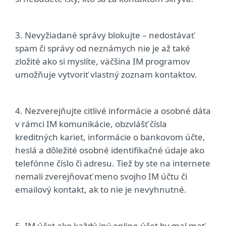
3. Nevyžiadané správy blokujte – nedostávať
spam či správy od neznámych nie je až také
zložité ako si myslíte, väčšina IM programov
umožňuje vytvoriť vlastný zoznam kontaktov.
4. Nezverejňujte citlivé informácie a osobné dáta
v rámci IM komunikácie, obzvlášť čísla
kreditných kariet, informácie o bankovom účte,
heslá a dôležité osobné identifikačné údaje ako
telefónne číslo či adresu. Tiež by ste na internete
nemali zverejňovať meno svojho IM účtu či
emailový kontakt, ak to nie je nevyhnutné.
5. IM účet ako každý iný online účet by mal mať