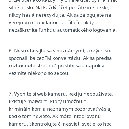
silné heslo. Na každý účet použite iné heslo,
nikdy heslá nerecyklujte. Ak sa zalogujete na
verejnom či zdieľanom počítači, nikdy
nezaškrtnite funkciu automatického logovania.
6. Nestretávajte sa s neznámymi, ktorých ste
spoznali iba cez IM konverzáciu. Ak sa predsa
rozhodnete stretnúť, poistite sa – napríklad
vezmite niekoho so sebou.
7. Vypnite si web kameru, keď ju nepoužívate.
Existuje malware, ktorý umožňuje
kriminálnikom a neznámym pozorovať vás aj
keď o tom neviete. Ak máte integrovanú
kameru, skontrolujte či nesvieti svetielko hoci