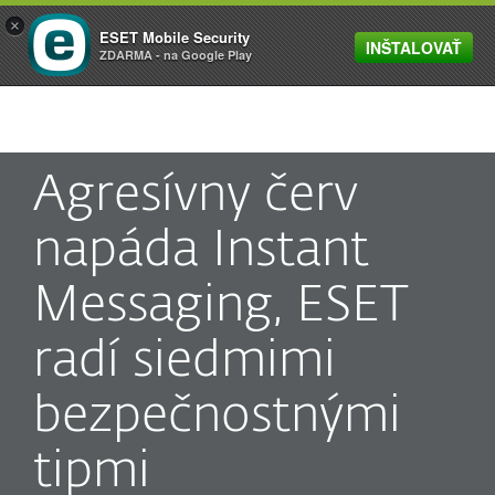
×
ESET Mobile Security
INŠTALOVAŤ
MENU
ZDARMA - na Google Play
Agresívny červ
napáda Instant
Messaging, ESET
radí siedmimi
bezpečnostnými
tipmi