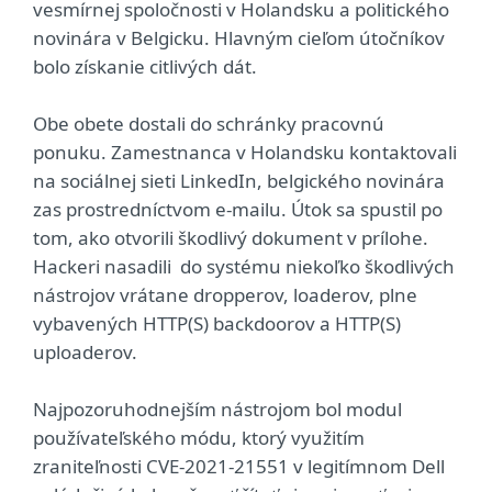
vesmírnej spoločnosti v Holandsku a politického
novinára v Belgicku. Hlavným cieľom útočníkov
bolo získanie citlivých dát.
Obe obete dostali do schránky pracovnú
ponuku. Zamestnanca v Holandsku kontaktovali
na sociálnej sieti LinkedIn, belgického novinára
zas prostredníctvom e-mailu. Útok sa spustil po
tom, ako otvorili škodlivý dokument v prílohe.
Hackeri nasadili do systému niekoľko škodlivých
nástrojov vrátane dropperov, loaderov, plne
vybavených HTTP(S) backdoorov a HTTP(S)
uploaderov.
Najpozoruhodnejším nástrojom bol modul
používateľského módu, ktorý využitím
zraniteľnosti CVE-2021-21551 v legitímnom Dell