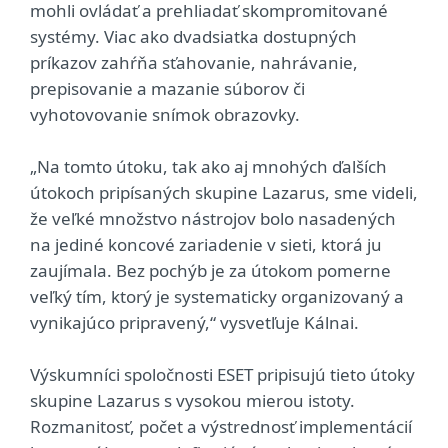
mohli ovládať a prehliadať skompromitované
systémy. Viac ako dvadsiatka dostupných
príkazov zahŕňa sťahovanie, nahrávanie,
prepisovanie a mazanie súborov či
vyhotovovanie snímok obrazovky.
„Na tomto útoku, tak ako aj mnohých ďalších
útokoch pripísaných skupine Lazarus, sme videli,
že veľké množstvo nástrojov bolo nasadených
na jediné koncové zariadenie v sieti, ktorá ju
zaujímala. Bez pochýb je za útokom pomerne
veľký tím, ktorý je systematicky organizovaný a
vynikajúco pripravený,“ vysvetľuje Kálnai.
Výskumníci spoločnosti ESET pripisujú tieto útoky
skupine Lazarus s vysokou mierou istoty.
Rozmanitosť, počet a výstrednosť implementácií