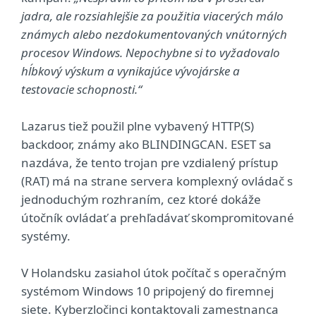
jadra, ale rozsiahlejšie za použitia viacerých málo
známych alebo nezdokumentovaných vnútorných
procesov Windows. Nepochybne si to vyžadovalo
hĺbkový výskum a vynikajúce vývojárske a
testovacie schopnosti.“
Lazarus tiež použil plne vybavený HTTP(S)
backdoor, známy ako BLINDINGCAN. ESET sa
nazdáva, že tento trojan pre vzdialený prístup
(RAT) má na strane servera komplexný ovládač s
jednoduchým rozhraním, cez ktoré dokáže
útočník ovládať a prehľadávať skompromitované
systémy.
V Holandsku zasiahol útok počítač s operačným
systémom Windows 10 pripojený do firemnej
siete. Kyberzločinci kontaktovali zamestnanca