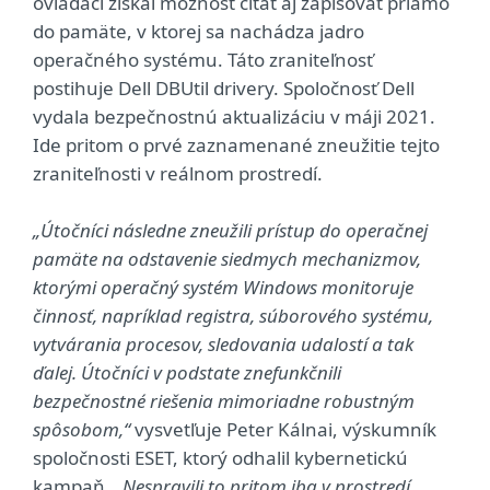
ovládači získal možnosť čítať aj zapisovať priamo
do pamäte, v ktorej sa nachádza jadro
operačného systému. Táto zraniteľnosť
postihuje Dell DBUtil drivery. Spoločnosť Dell
vydala bezpečnostnú aktualizáciu v máji 2021.
Ide pritom o prvé zaznamenané zneužitie tejto
zraniteľnosti v reálnom prostredí.
„Útočníci následne zneužili prístup do operačnej
pamäte na odstavenie siedmych mechanizmov,
ktorými operačný systém Windows monitoruje
činnosť, napríklad registra, súborového systému,
vytvárania procesov, sledovania udalostí a tak
ďalej. Útočníci v podstate znefunkčnili
bezpečnostné riešenia mimoriadne robustným
spôsobom,“
vysvetľuje Peter Kálnai, výskumník
spoločnosti ESET, ktorý odhalil kybernetickú
kampaň.
„Nespravili to pritom iba v prostredí