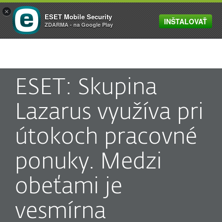
×
ESET Mobile Security
INŠTALOVAŤ
MENU
ZDARMA - na Google Play
ESET: Skupina
Lazarus využíva pri
útokoch pracovné
ponuky. Medzi
obeťami je
vesmírna