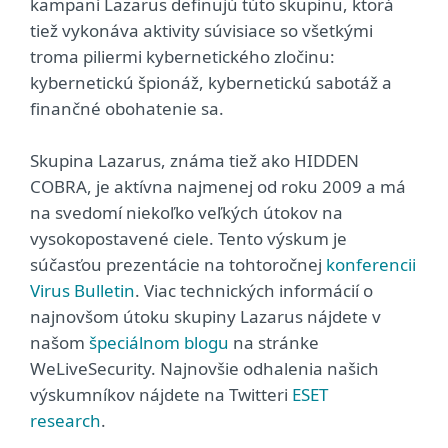
kampaní Lazarus definujú túto skupinu, ktorá
tiež vykonáva aktivity súvisiace so všetkými
troma piliermi kybernetického zločinu:
kybernetickú špionáž, kybernetickú sabotáž a
finančné obohatenie sa.
Skupina Lazarus, známa tiež ako HIDDEN
COBRA, je aktívna najmenej od roku 2009 a má
na svedomí niekoľko veľkých útokov na
vysokopostavené ciele. Tento výskum je
súčasťou prezentácie na tohtoročnej
konferencii
Virus Bulletin
. Viac technických informácií o
najnovšom útoku skupiny Lazarus nájdete v
našom
špeciálnom blogu
na stránke
WeLiveSecurity. Najnovšie odhalenia našich
výskumníkov nájdete na Twitteri
ESET
research
.