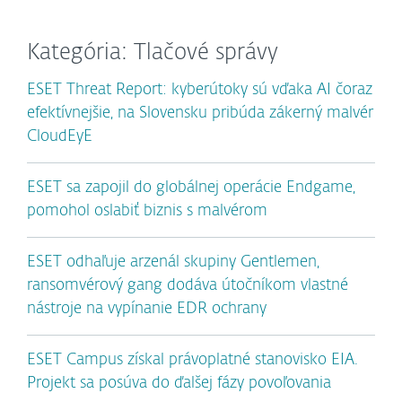
Kategória: Tlačové správy
ESET Threat Report: kyberútoky sú vďaka AI čoraz
efektívnejšie, na Slovensku pribúda zákerný malvér
CloudEyE
ESET sa zapojil do globálnej operácie Endgame,
pomohol oslabiť biznis s malvérom
ESET odhaľuje arzenál skupiny Gentlemen,
ransomvérový gang dodáva útočníkom vlastné
nástroje na vypínanie EDR ochrany
ESET Campus získal právoplatné stanovisko EIA.
Projekt sa posúva do ďalšej fázy povoľovania