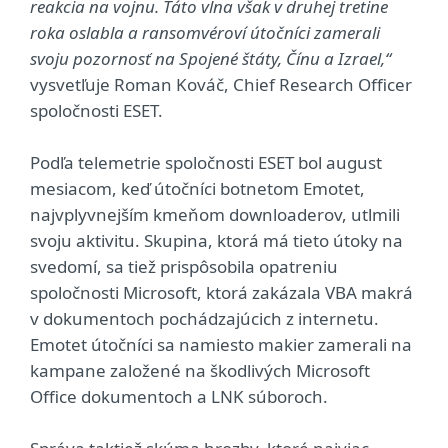
reakcia na vojnu. Táto vlna však v druhej tretine
roka oslabla a ransomvéroví útočníci zamerali
svoju pozornosť na Spojené štáty, Čínu a Izrael,“
vysvetľuje Roman Kováč, Chief Research Officer
spoločnosti ESET.
Podľa telemetrie spoločnosti ESET bol august
mesiacom, keď útočníci botnetom Emotet,
najvplyvnejším kmeňom downloaderov, utlmili
svoju aktivitu. Skupina, ktorá má tieto útoky na
svedomí, sa tiež prispôsobila opatreniu
spoločnosti Microsoft, ktorá zakázala VBA makrá
v dokumentoch pochádzajúcich z internetu.
Emotet útočníci sa namiesto makier zamerali na
kampane založené na škodlivých Microsoft
Office dokumentoch a LNK súboroch.