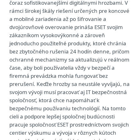
čoraz sofistikovanejšími digitálnymi hrozbami. V
rámci širokej škály riešení určených pre koncové
a mobilné zariadenia až po šifrovanie a
dvojúrovňové overovanie prináša ESET svojim
zákazníkom vysokovýkonné a zároveň
jednoducho použiteľné produkty, ktoré chránia
bez zbytočného rušenia 24 hodín denne, pričom
ochranné mechanizmy sa aktualizujú v reálnom
čase, aby boli používatelia vždy v bezpečí a
firemná prevádzka mohla fungovať bez
prerušení. Keďže hrozby sa neustále vyvíjajú, na
svojom vývoji musí pracovať aj IT bezpečnostná
spoločnosť, ktorá chce napomáhať k
bezpečnému používaniu technológií. Na tomto
cieli a podpore lepšej spoločnej budúcnosti
pracuje spoločnosť ESET prostredníctvom svojich
centier výskumu a vývoja v rôznych kútoch