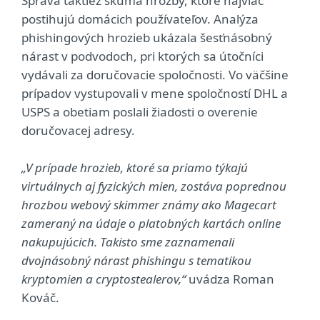
Správa taktiež skúma hrozby, ktoré najviac
postihujú domácich používateľov. Analýza
phishingových hrozieb ukázala šesťnásobný
nárast v podvodoch, pri ktorých sa útočníci
vydávali za doručovacie spoločnosti. Vo väčšine
prípadov vystupovali v mene spoločností DHL a
USPS a obetiam poslali žiadosti o overenie
doručovacej adresy.
„V prípade hrozieb, ktoré sa priamo týkajú
virtuálnych aj fyzických mien, zostáva poprednou
hrozbou webový skimmer známy ako Magecart
zameraný na údaje o platobných kartách online
nakupujúcich. Takisto sme zaznamenali
dvojnásobný nárast phishingu s tematikou
kryptomien a cryptostealerov,“
uvádza Roman
Kováč.