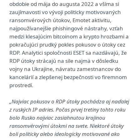
obdobie od mája do augusta 2022 a všíma si
zaujímavosti vo vývoji politicky motivovaných
ransomvérových útokov, Emotet aktivitu,
najpoužívanejšie phishingové nástrahy, vzťah
medzi klesajúcim bitcoinom a krypto hrozbami a
pokračujúci prudký pokles pokusov o útoky cez
RDP. Analytici spoločnosti ESET sa nazdávajú, že
RDP útoky strácajú na sile najmä v dôsledku
vojny na Ukrajine, návratu zamestnancov do
kancelárií a zlepšenej bezpečnosti vo firemnom
prostredí.
„Najviac pokusov o RDP útoky pochádza aj naďalej
z ruských IP adries. Počas prvej tretiny tohto roku
bolo Rusko najviac zasiahnutou krajinou
ransomvérovými útokmi na svete. Niektoré útoky
boli politicky alebo ideologicky motivované ako