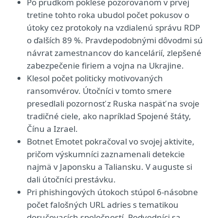
Po prudkom poklese pozorovanom v prvej
tretine tohto roka ubudol počet pokusov o
útoky cez protokoly na vzdialenú správu RDP
o ďalších 89 %. Pravdepodobnými dôvodmi sú
návrat zamestnancov do kancelárií, zlepšené
zabezpečenie firiem a vojna na Ukrajine.
Klesol počet politicky motivovaných
ransomvérov. Útočníci v tomto smere
presedlali pozornosť z Ruska naspäť na svoje
tradičné ciele, ako napríklad Spojené štáty,
Čínu a Izrael.
Botnet Emotet pokračoval vo svojej aktivite,
pričom výskumníci zaznamenali detekcie
najmä v Japonsku a Taliansku. V auguste si
dali útočníci prestávku.
Pri phishingových útokoch stúpol 6-násobne
počet falošných URL adries s tematikou
doručovacích spoločností. Podvodníci sa