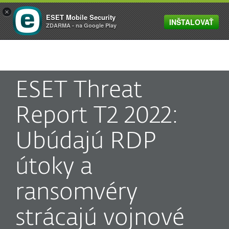
×
ESET Mobile Security
INŠTALOVAŤ
MENU
ZDARMA - na Google Play
ESET Threat
Report T2 2022:
Ubúdajú RDP
útoky a
ransomvéry
strácajú vojnové