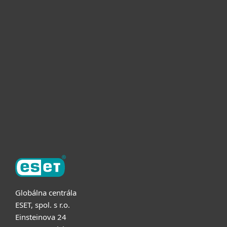
Pre domácnosti
Pre firmy
Užitočné informácie
Partnerstvo
O ESET
Globálna centrála
ESET, spol. s r.o.
Einsteinova 24