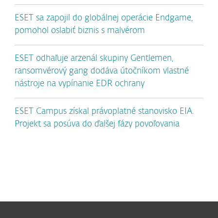
ESET sa zapojil do globálnej operácie Endgame,
pomohol oslabiť biznis s malvérom
ESET odhaľuje arzenál skupiny Gentlemen,
ransomvérový gang dodáva útočníkom vlastné
nástroje na vypínanie EDR ochrany
ESET Campus získal právoplatné stanovisko EIA.
Projekt sa posúva do ďalšej fázy povoľovania