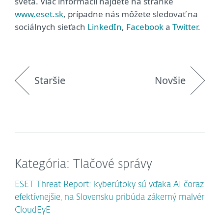
sveta. Viac informácií nájdete na stránke
www.eset.sk
, prípadne nás môžete sledovať na
sociálnych sieťach
LinkedIn
,
Facebook
a
Twitter
.
Staršie
Novšie
Kategória: Tlačové správy
ESET Threat Report: kyberútoky sú vďaka AI čoraz
efektívnejšie, na Slovensku pribúda zákerný malvér
CloudEyE