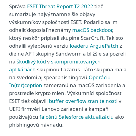
Správa
ESET Threat Report T2 2022
tiež
sumarizuje najvýznamnejšie objavy
výskumníkov spoločnosti ESET. Podarilo sa im
odhaliť doposiaľ neznámy
macOS backdoor
,
ktorý neskôr pripísali skupine ScarCruft. Takisto
odhalili vylepšenú verziu
loaderu ArguePatch
z
dielne APT skupiny Sandworm a bližšie sa pozreli
na
škodlivý kód
v
skompromitovaných
aplikáciách
skupinou Lazarus. Táto skupina mala
na svedomí aj spearphishingovú
Operáciu
In(ter)ception
zameranú na macOS zariadenia a
prostredie krypto mien. Výskumníci spoločnosti
ESET tiež objavili
buffer overflow zraniteľnosti
v
UEFI firmvéri Lenovo zariadení a kampaň
používajúcu
falošnú Salesforce aktualizáciu
ako
phishingovú návnadu.