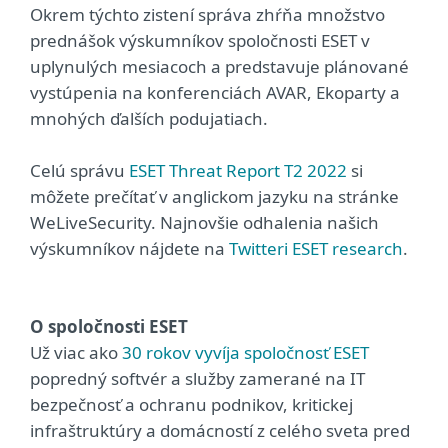
Okrem týchto zistení správa zhŕňa množstvo
prednášok výskumníkov spoločnosti ESET v
uplynulých mesiacoch a predstavuje plánované
vystúpenia na konferenciách AVAR, Ekoparty a
mnohých ďalších podujatiach.
Celú správu
ESET Threat Report T2 2022
si
môžete prečítať v anglickom jazyku na stránke
WeLiveSecurity. Najnovšie odhalenia našich
výskumníkov nájdete na
Twitteri ESET research
.
O spoločnosti ESET
Už viac ako
30 rokov vyvíja spoločnosť ESET
popredný softvér a služby zamerané na IT
bezpečnosť a ochranu podnikov, kritickej
infraštruktúry a domácností z celého sveta pred