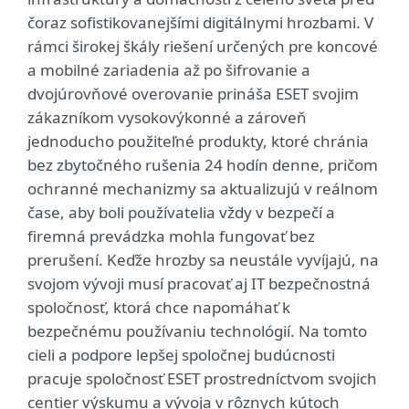
čoraz sofistikovanejšími digitálnymi hrozbami. V
rámci širokej škály riešení určených pre koncové
a mobilné zariadenia až po šifrovanie a
dvojúrovňové overovanie prináša ESET svojim
zákazníkom vysokovýkonné a zároveň
jednoducho použiteľné produkty, ktoré chránia
bez zbytočného rušenia 24 hodín denne, pričom
ochranné mechanizmy sa aktualizujú v reálnom
čase, aby boli používatelia vždy v bezpečí a
firemná prevádzka mohla fungovať bez
prerušení. Keďže hrozby sa neustále vyvíjajú, na
svojom vývoji musí pracovať aj IT bezpečnostná
spoločnosť, ktorá chce napomáhať k
bezpečnému používaniu technológií. Na tomto
cieli a podpore lepšej spoločnej budúcnosti
pracuje spoločnosť ESET prostredníctvom svojich
centier výskumu a vývoja v rôznych kútoch