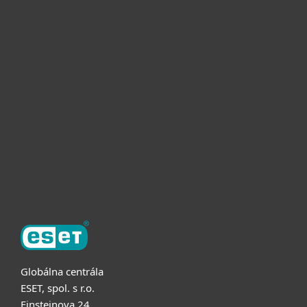
Pre domácnosti
Pre firmy
Užitočné informácie
Partnerstvo
O ESET
Globálna centrála
ESET, spol. s r.o.
Einsteinova 24