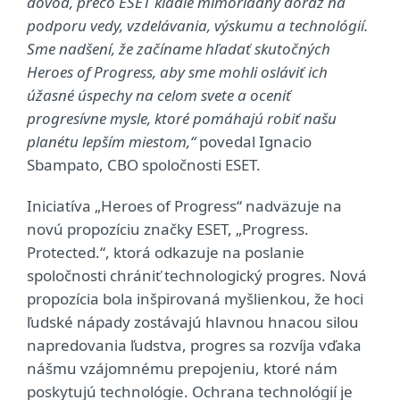
dôvod, prečo ESET kladie mimoriadny dôraz na
podporu vedy, vzdelávania, výskumu a technológií.
Sme nadšení, že začíname hľadať skutočných
Heroes of Progress, aby sme mohli osláviť ich
úžasné úspechy na celom svete a oceniť
progresívne mysle, ktoré pomáhajú robiť našu
planétu lepším miestom,“
povedal Ignacio
Sbampato, CBO spoločnosti ESET.
Iniciatíva „Heroes of Progress“ nadväzuje na
novú propozíciu značky ESET, „Progress.
Protected.“, ktorá odkazuje na poslanie
spoločnosti chrániť technologický progres. Nová
propozícia bola inšpirovaná myšlienkou, že hoci
ľudské nápady zostávajú hlavnou hnacou silou
napredovania ľudstva, progres sa rozvíja vďaka
nášmu vzájomnému prepojeniu, ktoré nám
poskytujú technológie. Ochrana technológií je