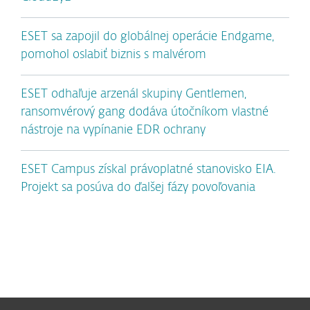
ESET sa zapojil do globálnej operácie Endgame,
pomohol oslabiť biznis s malvérom
ESET odhaľuje arzenál skupiny Gentlemen,
ransomvérový gang dodáva útočníkom vlastné
nástroje na vypínanie EDR ochrany
ESET Campus získal právoplatné stanovisko EIA.
Projekt sa posúva do ďalšej fázy povoľovania