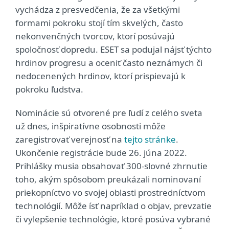
vychádza z presvedčenia, že za všetkými
formami pokroku stojí tím skvelých, často
nekonvenčných tvorcov, ktorí posúvajú
spoločnosť dopredu. ESET sa podujal nájsť týchto
hrdinov progresu a oceniť často neznámych či
nedocenených hrdinov, ktorí prispievajú k
pokroku ľudstva.
Nominácie sú otvorené pre ľudí z celého sveta
už dnes, inšpiratívne osobnosti môže
zaregistrovať verejnosť na
tejto stránke
.
Ukončenie registrácie bude 26. júna 2022.
Prihlášky musia obsahovať 300-slovné zhrnutie
toho, akým spôsobom preukázali nominovaní
priekopníctvo vo svojej oblasti prostredníctvom
technológií. Môže ísť napríklad o objav, prevzatie
či vylepšenie technológie, ktoré posúva vybrané