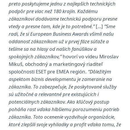
preto poskytujeme jednu z najlepších technických
podpôr pre viac než 180 krajín. Každému
zákazníkovi dodávame technickú podporu presne
vtedy a presne tam, kde je to potrebné.”
[…]
“Sme
radi, že si European Business Awards všimli našu
oddanosť zákazníkom už v prvej fáze súťaže a
tešíme sa na hlasy od našich fanúšikov a
spokojných zákazníkov,”
hovorí vo videu Miroslav
Mikuš, obchodný a marketingový riaditeľ
spoločnosti ESET pre EMEA región.
“Dôležitým
aspektom biznis developmentu je zameranie na
zákazníka. To zabezpečuje, že poskytované služby
sú užitočné a relevantné pre existujúcich i
potenciálnych zákazníkov. Ako kľúčový postup
poháňa rast vďaka hlbšiemu porozumeniu potrieb
zákazníka. Toto ocenenie vyzdvihuje organizácie,
ktoré zlepšili svoje vyhliadky a profit vďaka tomu, že