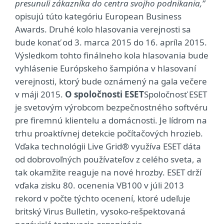
presunuli zákazníka do centra svojho podnikania,”
opisujú túto kategóriu European Business
Awards. Druhé kolo hlasovania verejnosti sa
bude konať od 3. marca 2015 do 16. apríla 2015.
Výsledkom tohto finálneho kola hlasovania bude
vyhlásenie Európskeho šampióna v hlasovaní
verejnosti, ktorý bude oznámený na gala večere
v máji 2015.
O spoločnosti ESET
Spoločnosť ESET
je svetovým výrobcom bezpečnostného softvéru
pre firemnú klientelu a domácnosti. Je lídrom na
trhu proaktívnej detekcie počítačových hrozieb.
Vďaka technológii Live Grid® využíva ESET dáta
od dobrovoľných používateľov z celého sveta, a
tak okamžite reaguje na nové hrozby. ESET drží
vďaka zisku 80. ocenenia VB100 v júli 2013
rekord v počte týchto ocenení, ktoré udeľuje
britský Virus Bulletin, vysoko-rešpektovaná