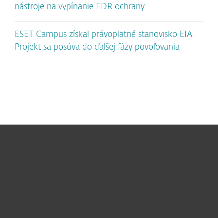
nástroje na vypínanie EDR ochrany
ESET Campus získal právoplatné stanovisko EIA.
Projekt sa posúva do ďalšej fázy povoľovania
Pre domácnosti
Pre firmy
Užitočné informácie