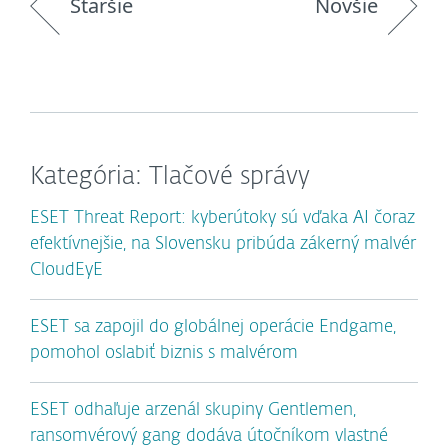
Staršie
Novšie
Kategória: Tlačové správy
ESET Threat Report: kyberútoky sú vďaka AI čoraz
efektívnejšie, na Slovensku pribúda zákerný malvér
CloudEyE
ESET sa zapojil do globálnej operácie Endgame,
pomohol oslabiť biznis s malvérom
ESET odhaľuje arzenál skupiny Gentlemen,
ransomvérový gang dodáva útočníkom vlastné