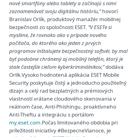
nové smartfóny alebo tablety a začínajú s nimi
zaznamenávať svoju digitálnu históriu,”
hovorí
Branislav Orlík, produktový manažér mobilnej
bezpečnosti zo spoločnosti ESET.
“V ESETe si
myslíme, že rovnako ako v prípade nového
počítača, do ktorého ako jeden z prvých
programov inštalujete bezpečnostný softvér, by mal
byť podobne chránený aj mobilný telefón, ktorý je
stale častejšie cieľom kyberkriminálnikov,”
dodáva
Orlík.Vysoko hodnotená aplikácia ESET Mobile
Security poskytuje čistý a jednoducho použiteľný
dizajn a celý rad bezplatných a prémiových
vlastností vrátane cloudového skenovania v
reálnom čase, Anti-Phishingu, proaktívneho
Anti-Theftu a integráciu s portálom
my.eset.com.
Počas limitovaného obdobia pri
príležitosti iniciatívy #BezpecneVianoce, je