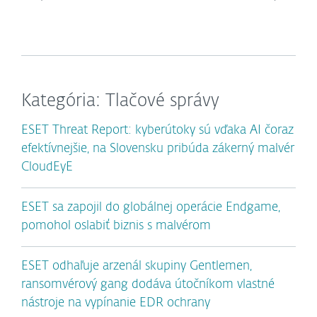
Kategória: Tlačové správy
ESET Threat Report: kyberútoky sú vďaka AI čoraz
efektívnejšie, na Slovensku pribúda zákerný malvér
CloudEyE
ESET sa zapojil do globálnej operácie Endgame,
pomohol oslabiť biznis s malvérom
ESET odhaľuje arzenál skupiny Gentlemen,
ransomvérový gang dodáva útočníkom vlastné
nástroje na vypínanie EDR ochrany