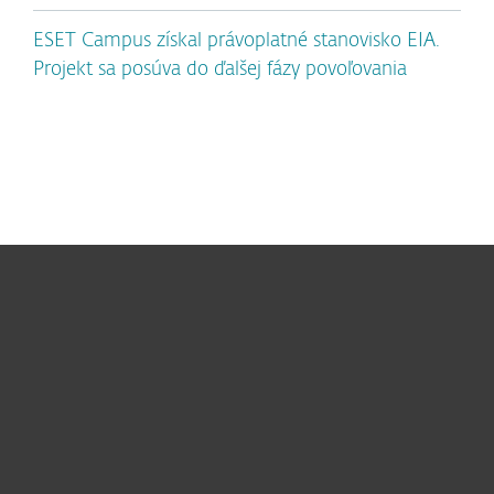
ESET Campus získal právoplatné stanovisko EIA.
Projekt sa posúva do ďalšej fázy povoľovania
Pre domácnosti
Pre firmy
Užitočné informácie
Partnerstvo