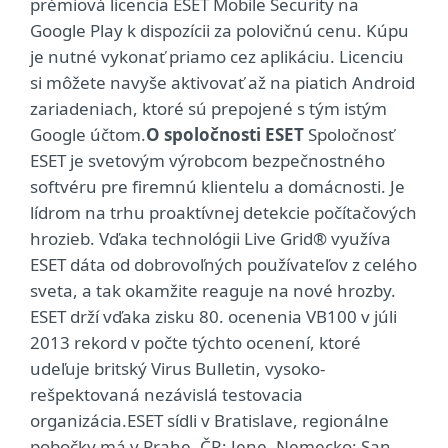
prémiová licencia ESET Mobile Security na
Google Play k dispozícii za polovičnú cenu. Kúpu
je nutné vykonať priamo cez aplikáciu. Licenciu
si môžete navyše aktivovať až na piatich Android
zariadeniach, ktoré sú prepojené s tým istým
Google účtom.
O spoločnosti ESET
Spoločnosť
ESET je svetovým výrobcom bezpečnostného
softvéru pre firemnú klientelu a domácnosti. Je
lídrom na trhu proaktívnej detekcie počítačových
hrozieb. Vďaka technológii Live Grid® využíva
ESET dáta od dobrovoľných používateľov z celého
sveta, a tak okamžite reaguje na nové hrozby.
ESET drží vďaka zisku 80. ocenenia VB100 v júli
2013 rekord v počte týchto ocenení, ktoré
udeľuje britský Virus Bulletin, vysoko-
rešpektovaná nezávislá testovacia
organizácia.ESET sídli v Bratislave, regionálne
pobočky má v Prahe, ČR; Jene, Nemecko; San