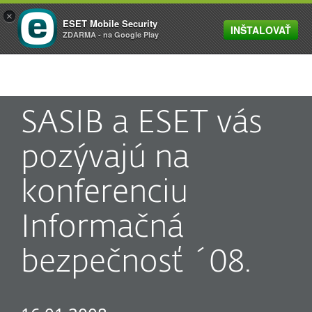
×
ESET Mobile Security
INŠTALOVAŤ
MENU
ZDARMA - na Google Play
SASIB a ESET vás
pozývajú na
konferenciu
Informačná
bezpečnosť ´08.