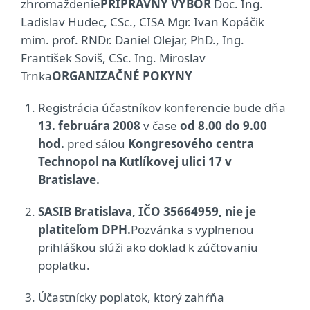
zhromaždenie
PRÍPRAVNÝ VÝBOR
Doc. Ing.
Ladislav Hudec, CSc., CISA Mgr. Ivan Kopáčik
mim. prof. RNDr. Daniel Olejar, PhD., Ing.
František Soviš, CSc. Ing. Miroslav
Trnka
ORGANIZAČNÉ POKYNY
Registrácia účastníkov konferencie bude dňa
13. februára 2008
v čase
od 8.00 do 9.00
hod.
pred sálou
Kongresového centra
Technopol na Kutlíkovej ulici 17
v
Bratislave.
SASIB Bratislava, IČO 35664959, nie je
platiteľom DPH.
Pozvánka s vyplnenou
prihláškou slúži ako doklad k zúčtovaniu
poplatku.
Účastnícky poplatok, ktorý zahŕňa