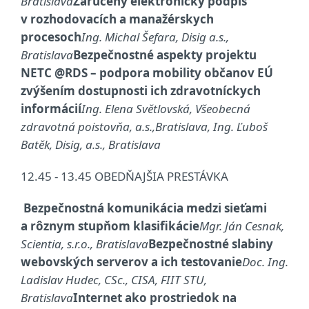
Bratislava
Zaručený elektronický podpis
v rozhodovacích a manažérskych
procesoch
Ing. Michal Šefara, Disig a.s.,
Bratislava
Bezpečnostné aspekty projektu
NETC @RDS – podpora mobility občanov EÚ
zvýšením dostupnosti ich zdravotníckych
informácií
Ing. Elena Světlovská, Všeobecná
zdravotná poistovňa, a.s.,Bratislava, Ing. Ľuboš
Batěk, Disig, a.s., Bratislava
12.45 - 13.45 OBEDŇAJŠIA PRESTÁVKA
Bezpečnostná komunikácia medzi sieťami
a rôznym stupňom klasifikácie
Mgr. Ján Cesnak,
Scientia, s.r.o., Bratislava
Bezpečnostné slabiny
webovských serverov a ich testovanie
Doc. Ing.
Ladislav Hudec, CSc., CISA, FIIT STU,
Bratislava
Internet ako prostriedok na