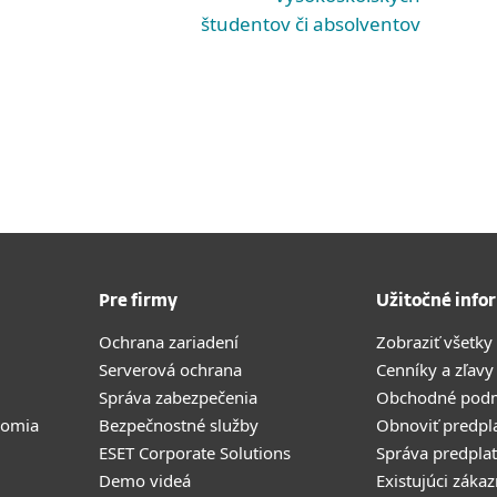
študentov či absolventov
Pre firmy
Užitočné info
Ochrana zariadení
Zobraziť všetky
Serverová ochrana
Cenníky a zľavy
Správa zabezpečenia
Obchodné pod
romia
Bezpečnostné služby
Obnoviť predpl
ESET Corporate Solutions
Správa predpla
Demo videá
Existujúci zákaz