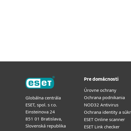
Pre domácnosti
Úrovne ochrany
Ochrana podnikania
Globálna centrála
ESET, spol. s r.o.
NOD32 Antivirus
Einsteinova 24
Ochrana identity a súk
851 01 Bratislava,
ESET Online scanner
Slovenská republika
ESET Link checker