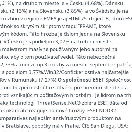
i (2,61%), na druhom mieste je v Česku (4,68%), Dánsku
dsku (2,13%) a na Slovensku (3,85%), a vo Švédsku je na
hrozbou v regióne EMEA je aj HTML/ScrInject.B, ktorú ES
ánok so skrytým skriptom v tagu IFRAME, ktoré
vým kódom. Táto hrozba je číslom jedna na Slovensku
). V Česku je s podielom 3,07% na treťom mieste.
ím malwarom masívne používaným jeho autormi na
oho, aby o tom používateľ vedel. Táto nebezpečná
m 2,73% a medzi top 3 hrozby za mesiac september patrí a
 s podielom 3,77%.Win32/Conficker ostáva najčastejšie
ľov v Rumunsku (7,27%).
O spoločnosti ESET
Spoločnosť
obcom bezpečnostného softvéru pre firemnú klientelu a
roti vznikajúcim počítačovým hrozbám. Je lídrom na tr
ďaka technológii ThreatSense.Net® zbiera ESET dáta od
 tak okamžite reaguje na nové hrozby. ESET NOD32
V-Comparatives najlepším antivírusovým produktom na
i v Bratislave, pobočky má v Prahe, ČR; San Diegu, USA;