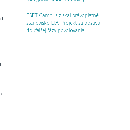
ESET Campus získal právoplatné
ET
stanovisko EIA. Projekt sa posúva
do ďalšej fázy povoľovania
j
hu