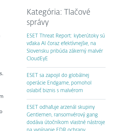
Kategória: Tlačové
správy
n
ESET Threat Report: kyberútoky sú
vďaka AI čoraz efektívnejšie, na
Slovensku pribúda zákerný malvér
CloudEyE
s.
ESET sa zapojil do globálnej
operácie Endgame, pomohol
oslabiť biznis s malvérom
ým
ESET odhaľuje arzenál skupiny
ko
Gentlemen, ransomvérový gang
dodáva útočníkom vlastné nástroje
na vypínanie EDR ochrany