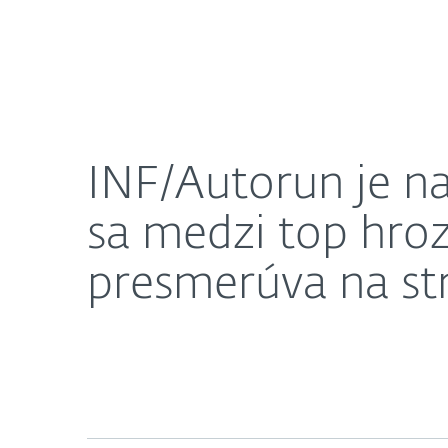
Domácnosti
Firmy
INF/Autorun je naďalej globálnou top hrozbou. V
O nás
Press centrum
INF/Autorun je n
sa medzi top hroz
presmerúva na st