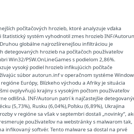
ejších počítačových hrozieb, ktoré analyzuje vďaka
štatistický systém vyhodnotil zmes hrozieb INF/Autoru
ruhou globálne najrozšírenejšou infiltráciou je
ch detegovaných hrozieb na počítačoch používateľov
embri Win32/PSW.OnLineGames s podielom 2,86%.
uje vysoký podiel hrozieb infikujúcich počítače
žívajúc súbor autorun.inf v operačnom systéme Window
 regióne Európy, Blízkeho východu a Afriky je situácia
čšmi ovplyvňujú krajiny s vysokým počtom používateľov
erne odlišná. INF/Autorun patrí k najčastejšie detegovan
récku (5,73%), Rusku (6,04%),Poľsku (6,89%), Ukrajina
hrozby v regióne sa však v septembri dostali „novinky“, a
 presmeruje používateľov na webstránky s malwarom tak,
 na infikovaný softvér. Tento malware sa dostal na prvé