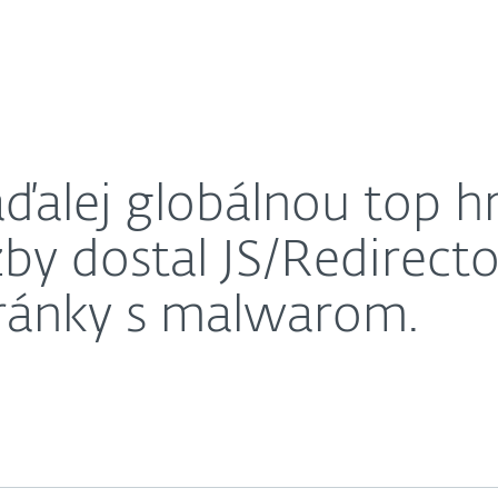
O nás
 Európe sa medzi top hrozby dostal JS/Redirector, k
Kariéra
Kontakt
aďalej globálnou top 
by dostal JS/Redirecto
ránky s malwarom.