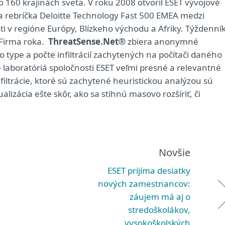
 160 krajinách sveta. V roku 2008 otvoril ESET vývojové
a rebríčka Deloitte Technology Fast 500 EMEA medzi
ti v regióne Európy, Blízkeho východu a Afriky. Týždenní
 Firma roka.
ThreatSense.Net®
zbiera anonymné
 o type a počte infiltrácií zachytených na počítači daného
laboratóriá spoločnosti ESET veľmi presné a relevantné
Infiltrácie, ktoré sú zachytené heuristickou analýzou sú
lizácia ešte skôr, ako sa stihnú masovo rozšíriť, či
Novšie
ESET prijíma desiatky
nových zamestnancov:
záujem má aj o
stredoškolákov,
vysokoškolských