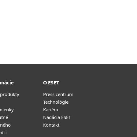
rmácie
O ESET
 produkty
Press centrum
Technológie
mienky
Kariéra
atné
Nadácia ESET
tného
Kontakt
níci