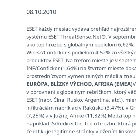
08.10.2010
ESET každý mesiac vydáva prehľad najrozšíren
systému ESET ThreatSense.Net®. V septembri 
ako top hrozbu s globálnym podielom 6,62%. D
Win32/Conficker s podielom 4,52% zo všetký
produktov ESET. Na treťom mieste je v sept
INF/Conficker (1,64%) na štvrtom mieste dokaz
prostredníctvom vymeniteľných médií a zneu
EURÓPA, BLÍZKY VÝCHOD, AFRIKA (EMEA)
V
v porovnaní s globálnym rebríčkom, ktorý vä
ESET (napr. Čína, Rusko, Argentína, atď.), mi
infiltráciám napríklad v Rakúsku (3,47%), v G
(7,25%) a v Južnej Afrike (11,32%).Medzi top 
napríklad JS/Redirector. Ide o hrozbu, ktorá
že infikuje legitímne stránky vložením linkov