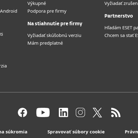
Výkupné
Vyžiadať zrušen
 Android
Podpora pre firmy
Partnerstvo
Na stiahnutie pre firmy
Hľadám ESET pa
ti
Vyžiadať skúšobnú verziu
Chcem sa stať 
Mám predplatné
rzia
na súkromia
Spravovať súbory cookie
Právn