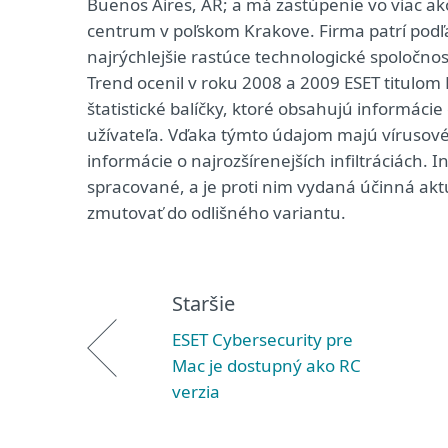
Buenos Aires, AR; a má zastúpenie vo viac ako
centrum v poľskom Krakove. Firma patrí podľ
najrýchlejšie rastúce technologické spoločnos
Trend ocenil v roku 2008 a 2009 ESET titulom
štatistické balíčky, ktoré obsahujú informácie
užívateľa. Vďaka týmto údajom majú vírusové 
informácie o najrozšírenejších infiltráciách. 
spracované, a je proti nim vydaná účinná aktua
zmutovať do odlišného variantu.
Staršie
ESET Cybersecurity pre
Mac je dostupný ako RC
verzia