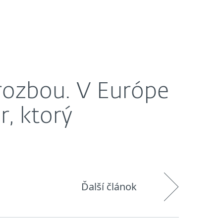
O nás
Košík
Slovensko
torý presmerúva na stránky s malwarom.
hrozbou. V Európe
r, ktorý
Ďalší článok