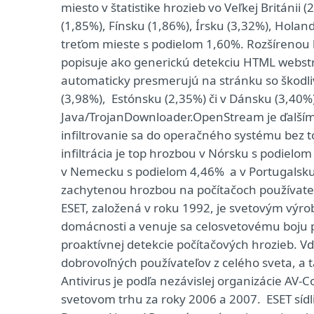
miesto v štatistike hrozieb vo Veľkej Británi
(1,85%), Fínsku (1,86%), Írsku (3,32%), Holan
treťom mieste s podielom 1,60%. Rozšírenou 
popisuje ako generickú detekciu HTML webstr
automaticky presmerujú na stránku so škodli
(3,98%), Estónsku (2,35%) či v Dánsku (3,40%
Java/TrojanDownloader.OpenStream je ďalš
infiltrovanie sa do operačného systému bez t
infiltrácia je top hrozbou v Nórsku s podielo
v Nemecku s podielom 4,46% a v Portugalsku
zachytenou hrozbou na počítačoch používate
ESET, založená v roku 1992, je svetovým výr
domácnosti a venuje sa celosvetovému boju p
proaktívnej detekcie počítačových hrozieb. V
dobrovoľných používateľov z celého sveta, a
Antivirus je podľa nezávislej organizácie A
svetovom trhu za roky 2006 a 2007. ESET sídl