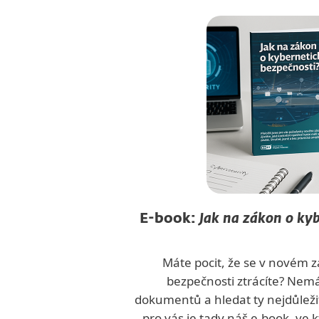
E-book:
Jak na zákon o ky
Máte pocit, že se v novém 
bezpečnosti ztrácíte? Nemá
dokumentů a hledat ty nejdůleži
pro vás je tady náš e-book, ve 