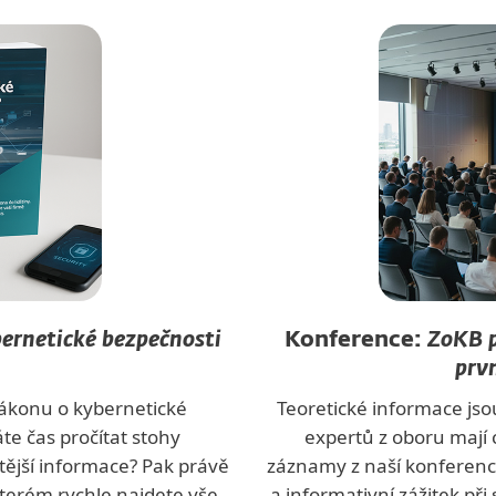
bernetické bezpečnosti
Konference:
ZoKB p
prv
zákonu o kybernetické
Teoretické informace jsou
te čas pročítat stohy
expertů z oboru mají c
tější informace? Pak právě
záznamy z naší konferen
kterém rychle najdete vše
a informativní zážitek př