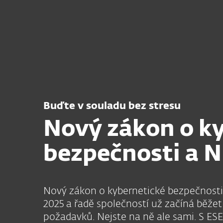
Domácnosti
Firmy
CZ
Nový zákon o kybernetické bezpečnosti a
Zabezpečení
Stáhnout
Buďte v souladu bez stresu
Nový zákon o k
bezpečnosti a N
Nový zákon o kybernetické bezpečnosti (
2025 a řadě společností už začíná běžet
požadavků. Nejste na ně ale sami. S ES