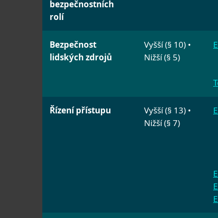
bezpečnostních
rolí
Bezpečnost
Vyšší (§ 10) •
E
lidských zdrojů
Nižší (§ 5)
T
Řízení přístupu
Vyšší (§ 13) •
E
Nižší (§ 7)
E
E
E