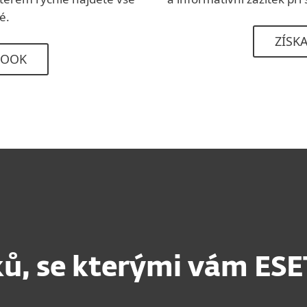
é.
ZÍSK
BOOK
ků, se kterými vám ES