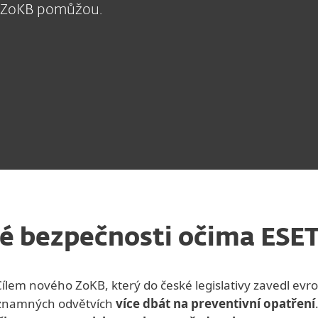
se ZoKB pomůžou.
é bezpečnosti očima ESE
 Cílem nového ZoKB, který do české legislativy zavedl evr
ýznamných odvětvích
více dbát na preventivní opatření