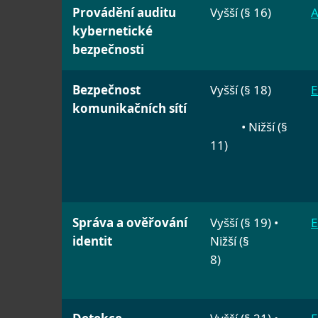
Provádění auditu
Vyšší (§ 16)
A
kybernetické
bezpečnosti
Bezpečnost
Vyšší (§ 18)
E
komunikačních sítí
• Nižší (§
11)
Správa a ověřování
Vyšší (§ 19) •
E
identit
Nižší (§
8)