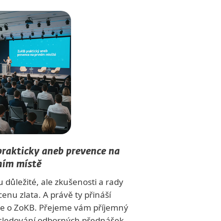
rakticky aneb prevence na
ním místě
 důležité, ale zkušenosti a rady
enu zlata. A právě ty přináší
ce o ZoKB. Přejeme vám příjemný
i sledování odborných přednášek.