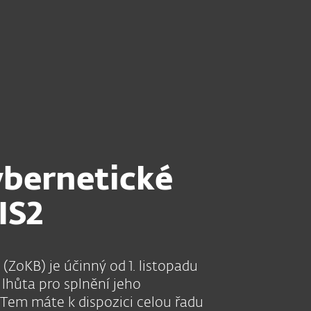
Partneři
 směrnice NIS2
Proč ESET?
ybernetické
IS2
ZoKB) je účinný od 1. listopadu
 lhůta pro splnění jeho
ETem máte k dispozici celou řadu