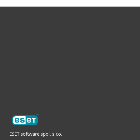
Pro domácnosti
Pro firmy
Partneři
Podpora
O nás
ESET software spol. s r.o.