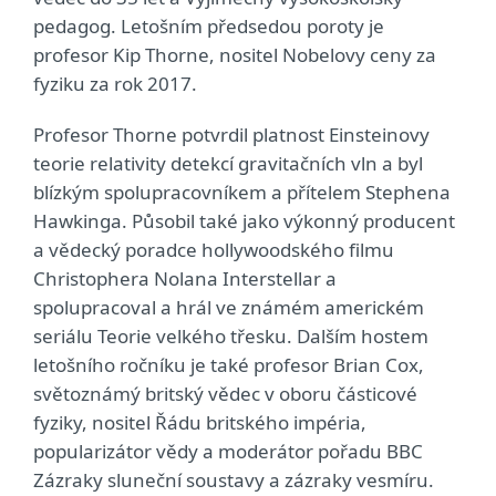
pedagog. Letošním předsedou poroty je
profesor Kip Thorne, nositel Nobelovy ceny za
fyziku za rok 2017.
Profesor Thorne potvrdil platnost Einsteinovy
teorie relativity detekcí gravitačních vln a byl
blízkým spolupracovníkem a přítelem Stephena
Hawkinga. Působil také jako výkonný producent
a vědecký poradce hollywoodského filmu
Christophera Nolana Interstellar a
spolupracoval a hrál ve známém americkém
seriálu Teorie velkého třesku. Dalším hostem
letošního ročníku je také profesor Brian Cox,
světoznámý britský vědec v oboru částicové
fyziky, nositel Řádu britského impéria,
popularizátor vědy a moderátor pořadu BBC
Zázraky sluneční soustavy a zázraky vesmíru.