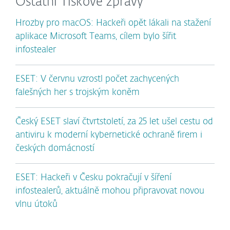
Ostatní Tiskové zprávy
Hrozby pro macOS: Hackeři opět lákali na stažení
aplikace Microsoft Teams, cílem bylo šířit
infostealer
ESET: V červnu vzrostl počet zachycených
falešných her s trojským koněm
Český ESET slaví čtvrtstoletí, za 25 let ušel cestu od
antiviru k moderní kybernetické ochraně firem i
českých domácností
ESET: Hackeři v Česku pokračují v šíření
infostealerů, aktuálně mohou připravovat novou
vlnu útoků