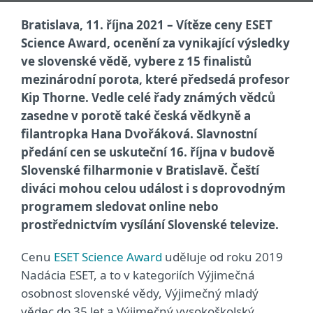
Bratislava, 11. října 2021 – Vítěze ceny ESET
Science Award, ocenění za vynikající výsledky
ve slovenské vědě, vybere z 15 finalistů
mezinárodní porota, které předsedá profesor
Kip Thorne. Vedle celé řady známých vědců
zasedne v porotě také česká vědkyně a
filantropka Hana Dvořáková. Slavnostní
předání cen se uskuteční 16. října v budově
Slovenské filharmonie v Bratislavě. Čeští
diváci mohou celou událost i s doprovodným
programem sledovat online nebo
prostřednictvím vysílání Slovenské televize.
Cenu
ESET Science Award
uděluje od roku 2019
Nadácia ESET, a to v kategoriích Výjimečná
osobnost slovenské vědy, Výjimečný mladý
vědec do 35 let a Výjimečný vysokoškolský