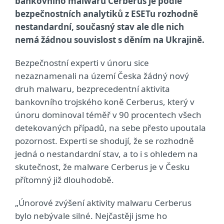
bankovního malwaru Cerberus je podle
bezpečnostních analytiků z ESETu rozhodně
nestandardní, současný stav ale dle nich
nemá žádnou souvislost s děním na Ukrajině.
Bezpečnostní experti v únoru sice
nezaznamenali na území Česka žádný nový
druh malwaru, bezprecedentní aktivita
bankovního trojského koně Cerberus, který v
únoru dominoval téměř v 90 procentech všech
detekovaných případů, na sebe přesto upoutala
pozornost. Experti se shodují, že se rozhodně
jedná o nestandardní stav, a to i s ohledem na
skutečnost, že malware Cerberus je v Česku
přítomný již dlouhodobě.
„Únorové zvýšení aktivity malwaru Cerberus
bylo nebývale silné. Nejčastěji jsme ho