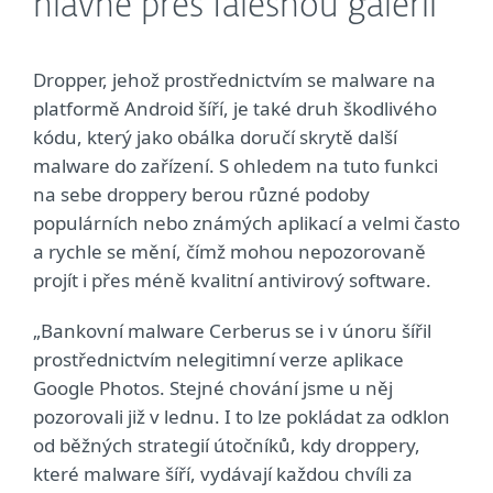
hlavně přes falešnou galerii
Dropper, jehož prostřednictvím se malware na
platformě Android šíří, je také druh škodlivého
kódu, který jako obálka doručí skrytě další
malware do zařízení. S ohledem na tuto funkci
na sebe droppery berou různé podoby
populárních nebo známých aplikací a velmi často
a rychle se mění, čímž mohou nepozorovaně
projít i přes méně kvalitní antivirový software.
„Bankovní malware Cerberus se i v únoru šířil
prostřednictvím nelegitimní verze aplikace
Google Photos. Stejné chování jsme u něj
pozorovali již v lednu. I to lze pokládat za odklon
od běžných strategií útočníků, kdy droppery,
které malware šíří, vydávají každou chvíli za