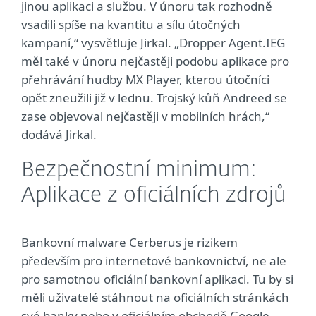
jinou aplikaci a službu. V únoru tak rozhodně
vsadili spíše na kvantitu a sílu útočných
kampaní,“ vysvětluje Jirkal. „Dropper Agent.IEG
měl také v únoru nejčastěji podobu aplikace pro
přehrávání hudby MX Player, kterou útočníci
opět zneužili již v lednu. Trojský kůň Andreed se
zase objevoval nejčastěji v mobilních hrách,“
dodává Jirkal.
Bezpečnostní minimum:
Aplikace z oficiálních zdrojů
Bankovní malware Cerberus je rizikem
především pro internetové bankovnictví, ne ale
pro samotnou oficiální bankovní aplikaci. Tu by si
měli uživatelé stáhnout na oficiálních stránkách
své banky nebo v oficiálním obchodě Google