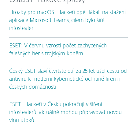
Ostatní Tiskové zprávy
Hrozby pro macOS: Hackeři opět lákali na stažení
aplikace Microsoft Teams, cílem bylo šířit
infostealer
ESET: V červnu vzrostl počet zachycených
falešných her s trojským koněm
Český ESET slaví čtvrtstoletí, za 25 let ušel cestu od
antiviru k moderní kybernetické ochraně firem i
českých domácností
ESET: Hackeři v Česku pokračují v šíření
infostealerů, aktuálně mohou připravovat novou
vlnu útoků