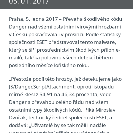
05. 01. 2017
Praha, 5. ledna 2017 – Převaha škodlivého kódu
Danger nad všemi ostatními virovými hrozbami
v Česku pokračovala i v prosinci. Podle statistiky
společnosti ESET představoval tento malware,
který se šíří prostřednictvím škodlivých příloh e-
mailů, takřka polovinu všech detekcí během
posledního měsíce loňského roku.
„Přestože podíl této hrozby, jež detekujeme jako
JS/Danger.ScriptAttachment, oproti listopadu
mírně klesl z 54,91 na 46,34 procenta, vede
Danger s převahou celého řádu nad všemi
ostatními typy škodlivých kódů,“ říká Miroslav
Dvořák, technický ředitel společnosti ESET, a
dodává: „Uživatelé by se tak měli i nadále
vyvarovat otevírání příloh nevyžádaných e-