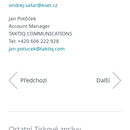
ondrej.safar@eset.c
z
Jan Potůček
Account Manager
TAKTIQ COMMUNICATIONS
Tel: +420 606 222 928
jan.potucek@taktiq.com
Předchozí
Další