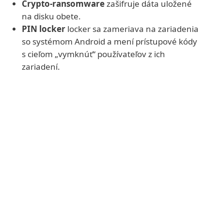
Crypto-ransomware
zašifruje dáta uložené
na disku obete.
PIN locker
locker sa zameriava na zariadenia
so systémom Android a mení prístupové kódy
s cieľom „vymknúť“ používateľov z ich
zariadení.
Prečítajte si viac
Všetky spomenuté druhy malvéru
ransomware vyžadujú
od obete platbu, a to najčastejšie
prostredníctvom bitcoinu alebo inej ťažko
vystopovateľnej kryptomeny. Autori
škodlivého kódu na oplátku sľubujú
dešifrovanie dát alebo obnovenie prístupu
k zablokovanému zariadeniu.