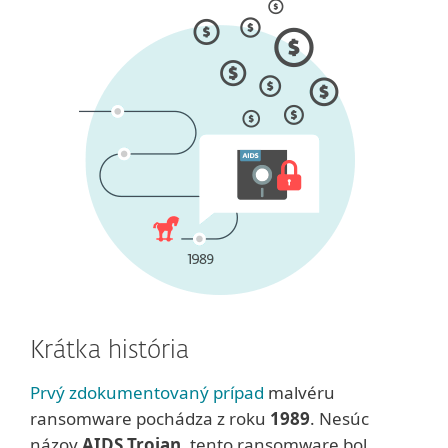
Krátka história
Prvý zdokumentovaný prípad
malvéru
ransomware pochádza z roku
1989
. Nesúc
názov
AIDS Trojan
, tento ransomware bol