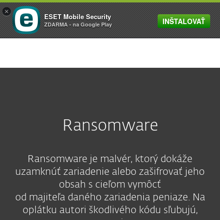
×
ESET Mobile Security
INŠTALOVAŤ
MENU
ZDARMA - na Google Play
Ransomware
Ransomware je malvér, ktorý dokáže
uzamknúť zariadenie alebo zašifrovať jeho
obsah s cieľom vymôcť
od majiteľa daného zariadenia peniaze. Na
oplátku autori škodlivého kódu sľubujú,