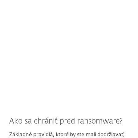
Musíme však zdôrazniť,
že neexistuje
žiadna záruka, že kybernetickí zločinci
dodržia svoj sľub
(a niekedy tak dokonca
ani nie sú schopní urobiť, či už zámerne
alebo kvôli nedostatočným
programátorským zručnostiam). Preto ESET
odporúča
nevyplatiť
požadovanú sumu –
prinajmenšom nie pred
kontaktovaním
technickej podpory spoločnosti ESET
, aby
zistila, aké možnosti existujú pre
dešifrovanie.
Ako sa chrániť pred ransomware?
Základné pravidlá, ktoré by ste mali dodržiavať,