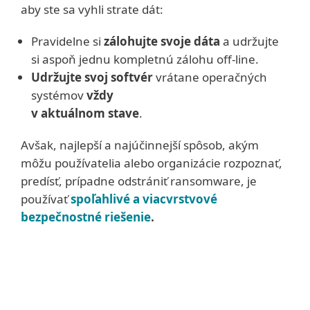
aby ste sa vyhli strate dát:
Pravidelne si
zálohujte svoje dáta
a udržujte
si aspoň jednu kompletnú zálohu off-line.
Udržujte svoj softvér
vrátane operačných
systémov
vždy
v aktuálnom stave
.
Avšak, najlepší a najúčinnejší spôsob, akým
môžu používatelia alebo organizácie rozpoznať,
predísť, prípadne odstrániť ransomware, je
používať
spoľahlivé a viacvrstvové
bezpečnostné riešenie
.
Pokročilé pravidlá určené hlavne
pre firmy: