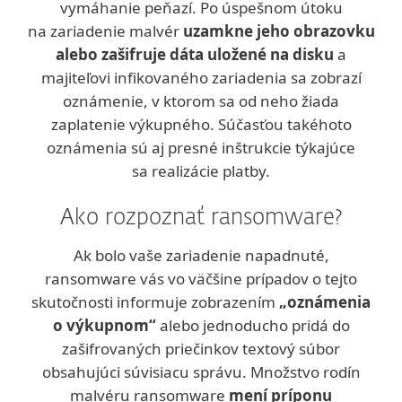
vymáhanie peňazí. Po úspešnom útoku
na zariadenie malvér
uzamkne jeho obrazovku
alebo zašifruje dáta uložené na disku
a
majiteľovi infikovaného zariadenia sa zobrazí
oznámenie, v ktorom sa od neho žiada
zaplatenie výkupného. Súčasťou takéhoto
oznámenia sú aj presné inštrukcie týkajúce
sa realizácie platby.
Ako rozpoznať ransomware?
Ak bolo vaše zariadenie napadnuté,
ransomware vás vo väčšine prípadov o tejto
skutočnosti informuje zobrazením
„oznámenia
o výkupnom“
alebo jednoducho pridá do
zašifrovaných priečinkov textový súbor
obsahujúci súvisiacu správu. Množstvo rodín
malvéru ransomware
mení príponu