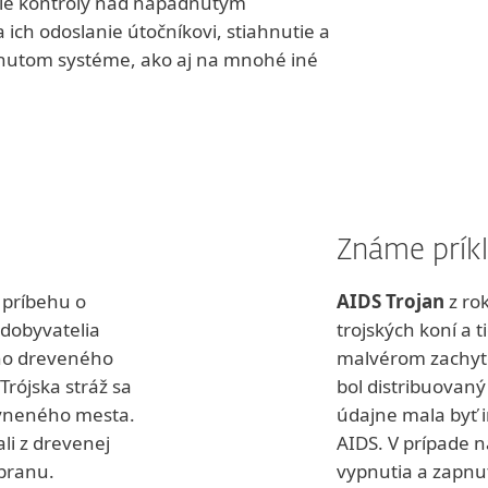
tie kontroly nad napadnutým
 ich odoslanie útočníkovi, stiahnutie a
dnutom systéme, ako aj na mnohé iné
Známe prík
 príbehu o
AIDS Trojan
z ro
dobyvatelia
trojských koní a
ého dreveného
malvérom zachyte
Trójska stráž sa
bol distribuovan
evneného mesta.
údajne mala byť 
li z drevenej
AIDS. V prípade n
branu.
vypnutia a zapnut