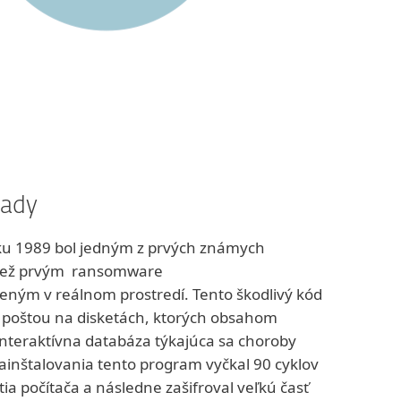
lady
ku 1989 bol jedným z prvých známych
 tiež prvým ransomware
ným v reálnom prostredí. Tento škodlivý kód
ý poštou na disketách, ktorých obsahom
interaktívna databáza týkajúca sa choroby
ainštalovania tento program vyčkal 90 cyklov
ia počítača a následne zašifroval veľkú časť