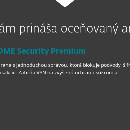
ám prináša oceňovaný an
OME Security Premium
ana s jednoduchou správou, ktorá blokuje podvody, šifruj
ansakcie. Zahŕňa VPN na zvýšenú ochranu súkromia.
 funkcie
Premium obsahuje:
rusová ochrana v reálnom čase