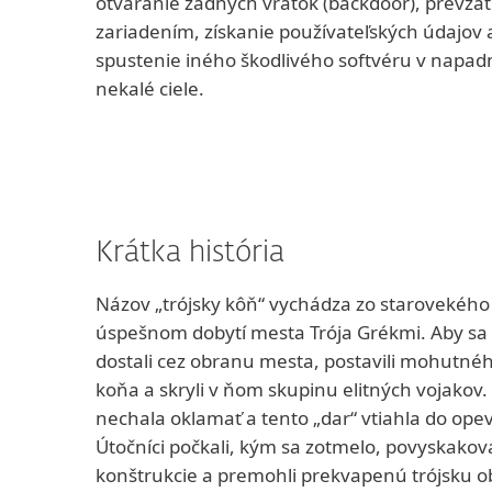
otváranie zadných vrátok (backdoor), prevza
zariadením, získanie používateľských údajov a
spustenie iného škodlivého softvéru v napa
nekalé ciele.
Krátka história
Názov „trójsky kôň“ vychádza zo starovekého
úspešnom dobytí mesta Trója Grékmi. Aby sa 
dostali cez obranu mesta, postavili mohutn
koňa a skryli v ňom skupinu elitných vojakov. 
nechala oklamať a tento „dar“ vtiahla do op
Útočníci počkali, kým sa zotmelo, povyskakova
konštrukcie a premohli prekvapenú trójsku o