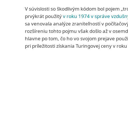
V súvislosti so škodlivým kódom bol pojem „tr
prvýkrát použitý
v roku 1974 v správe vzdušn
sa venovala analýze zraniteľností v počítačo
rozšíreniu tohto pojmu však došlo až v osem
hlavne po tom, čo ho vo svojom prejave použ
pri príležitosti získania Turingovej ceny v rok