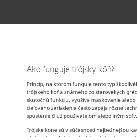
Ako funguje trójsky kôň?
Princíp, na ktorom funguje tento typ škodlivé
trójskeho koňa známeho zo starovekých gréck
skutočnú funkciu, využíva maskovanie alebo
cieľového zariadenia často zapája rôzne tech
spustenie či už používateľom alebo iným so
Trójske kone sú v súčasnosti najbežnejšou ka