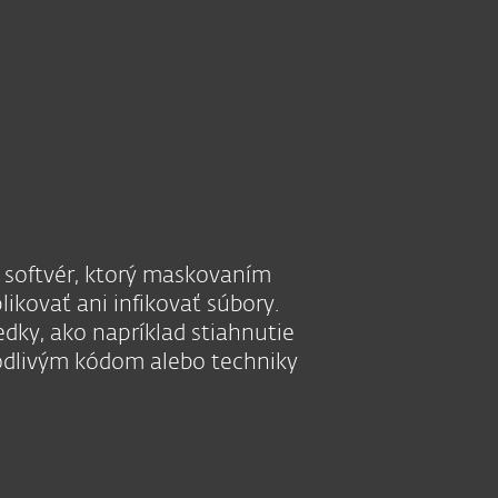
O nás
Košík
Slovensko
Zákaznícka zóna
ý softvér, ktorý maskovaním
likovať ani infikovať súbory.
dky, ako napríklad stiahnutie
kodlivým kódom alebo techniky