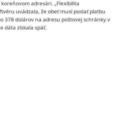
koreňovom adresári. „Flexibilita
tvéru uvádzala, že obeť musí poslať platbu
bo 378 dolárov na adresu poštovej schránky v
 dáta získala späť.
si viac
om trójskeho koňa je neslávne známy
sher
(nazývaný aj FinSpy). Tento malvér
iahlymi možnosťami sledovania, zneužíva
ikrofóny, zaznamenáva stlačené klávesy
skavať informácie zo súborov. Jeho autori
a predávajú ako nástroj na presadzovanie
re orgány činné v trestnom konaní), no
čenie, že je rovnako využívaný aj
ežimami. FinFisher používa rozličné
ania, aby zakryl svoj skutočný účel. V