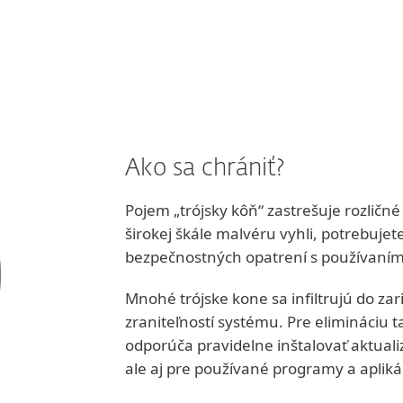
Ako sa chrániť?
Pojem „trójsky kôň“ zastrešuje rozličné 
širokej škále malvéru vyhli, potrebujet
bezpečnostných opatrení s používaním
Mnohé trójske kone sa infiltrujú do z
zraniteľností systému. Pre elimináciu 
odporúča pravidelne inštalovať aktuali
ale aj pre používané programy a apliká