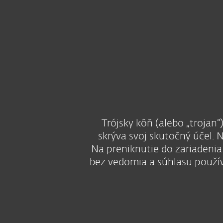
Domácnosti
Firmy
SK
Trójsky kôň
Ochrana pre domácnosti
Sti
Trójsky kôň (alebo „trojan
skrýva svoj skutočný účel. N
Na preniknutie do zariadenia
bez vedomia a súhlasu použív