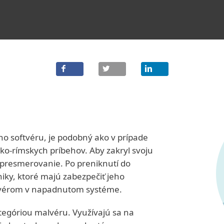
ho softvéru, je podobný ako v prípade
o-rímskych príbehov. Aby zakryl svoju
 presmerovanie. Po preniknutí do
niky, ktoré majú zabezpečiť jeho
ftvérom v napadnutom systéme.
tegóriou malvéru. Využívajú sa na