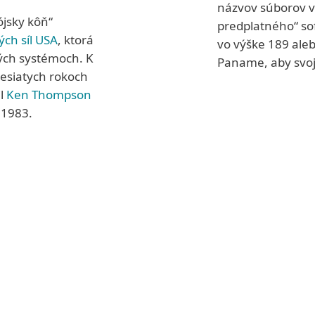
názvov súborov v 
ójsky kôň“
predplatného“ sof
ých síl USA
, ktorá
vo výške 189 ale
vých systémoch. K
Paname, aby svoje
desiatych rokoch
il
Ken Thompson
Prečítajte 
u 1983.
Ďalším príklad
spyware
FinFi
disponuje rozs
webkamery a m
a je schopný zí
ho prezentujú 
práva (napr. p
panuje presved
represívnymi r
spôsoby maskov