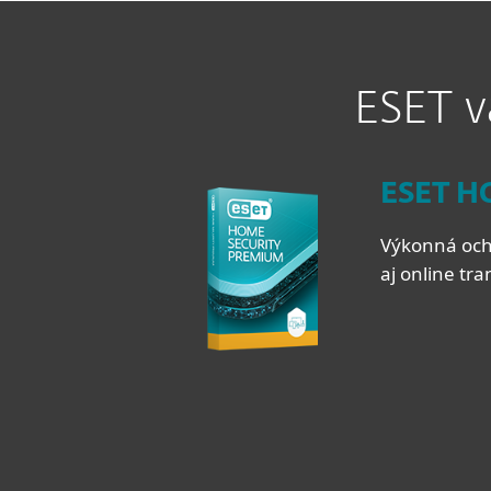
ESET v
ESET H
Výkonná ochr
aj online tr
Všetky
Úroveň 
Antiví