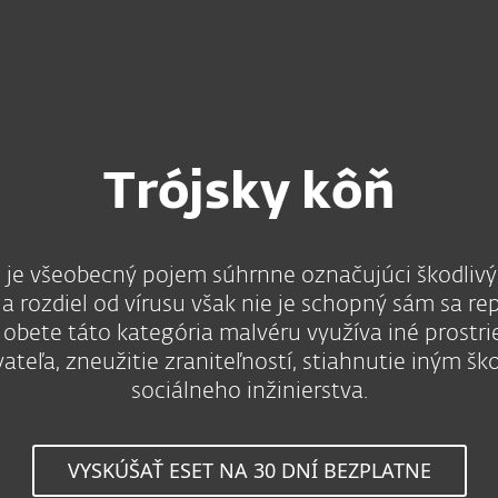
ahnuť
Prečo ESET?
Trójsky kôň
“) je všeobecný pojem súhrnne označujúci škodliv
a rozdiel od vírusu však nie je schopný sám sa rep
 obete táto kategória malvéru využíva iné prostrie
ateľa, zneužitie zraniteľností, stiahnutie iným š
sociálneho inžinierstva.
VYSKÚŠAŤ ESET NA 30 DNÍ BEZPLATNE