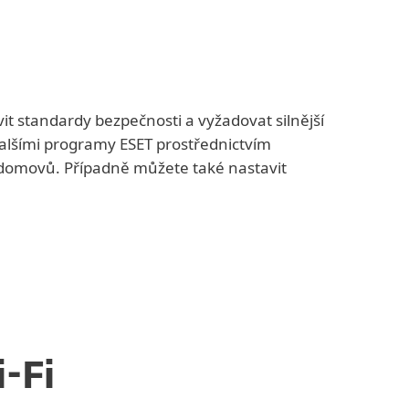
vit standardy bezpečnosti a vyžadovat silnější
 dalšími programy ESET prostřednictvím
 z domovů. Případně můžete také nastavit
-Fi