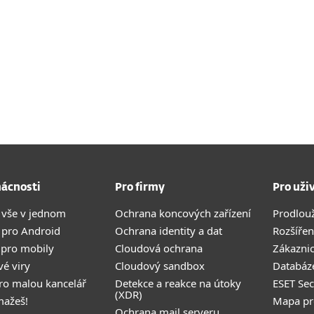
ácnosti
Pro firmy
Pro uži
 vše v jednom
Ochrana koncových zařízení
Prodlou
 pro Android
Ochrana identity a dat
Rozšířen
 pro mobily
Cloudová ochrana
Zákazni
vé viry
Cloudový sandbox
Databáze
pro malou kancelář
Detekce a reakce na útoky
ESET Se
(XDR)
mažeš!
Mapa pr
Ochrana mail serveru