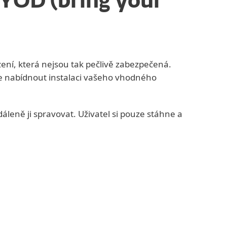
BYOD (bring your
zení, která nejsou tak pečlivě zabezpečená.
te nabídnout instalaci vašeho vhodného
leně ji spravovat. Uživatel si pouze stáhne a