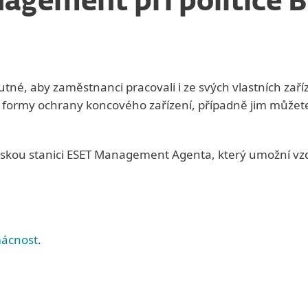
agement při politice 
né, aby zaměstnanci pracovali i ze svých vlastních zaří
é formy ochrany koncového zařízení, případně jim může
tskou stanici ESET Management Agenta, který umožní vzdá
mácnost
.