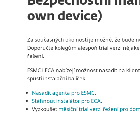
Bezpečnostní man
own device)
Za současných okolností je možné, že bude nut
Doporučte kolegům alespoň trial verzi nějak
řešení.
ESMC i ECA nabízejí možnost nasadit na klien
spustí instalační balíček.
Nasadit agenta pro ESMC
.
Stáhnout instalátor pro ECA
.
Vyzkoušet
měsíční trial verzi řešení pro do