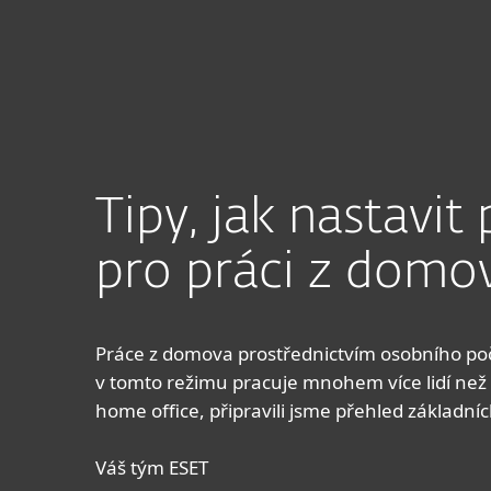
Domácnosti
Firmy
CZ
Jak nastavit ESET pro práci z domova
Zabezpečení
Stáhnout
Tipy, jak nastavi
pro práci z domo
Práce z domova prostřednictvím osobního počí
v tomto režimu pracuje mnohem více lidí než
home office, připravili jsme přehled základní
Váš tým ESET