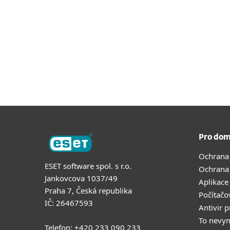
Pro dom
Ochrana
ESET software spol. s r.o.
Ochrana
Jankovcova 1037/49
Aplikace
Praha 7, Česká republika
Počítačo
IČ: 26467593
Antivir 
To nevy
Telefon: +420 233 090 233