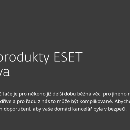
Partneři
Proč ESET?
t produkty ESET
va
tače je pro někoho již delší dobu běžná věc, pro jinéh
 dříve a pro řadu z nás to může být komplikované. Aby
ch doporučení, aby vaše domácí kancelář byla v bezpečí.