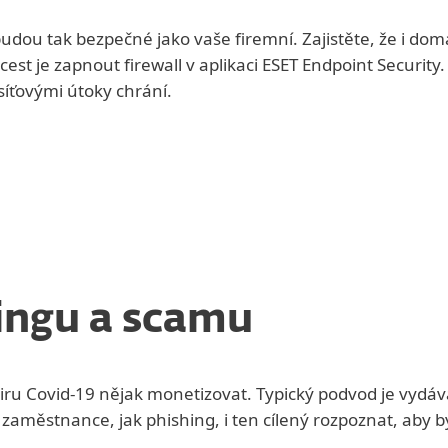
dou tak bezpečné jako vaše firemní. Zajistěte, že i dom
est je zapnout firewall v aplikaci ESET Endpoint Security
síťovými útoky chrání.
ingu a scamu
viru Covid-19 nějak monetizovat. Typický podvod je vydáv
ěstnance, jak phishing, i ten cílený rozpoznat, aby by