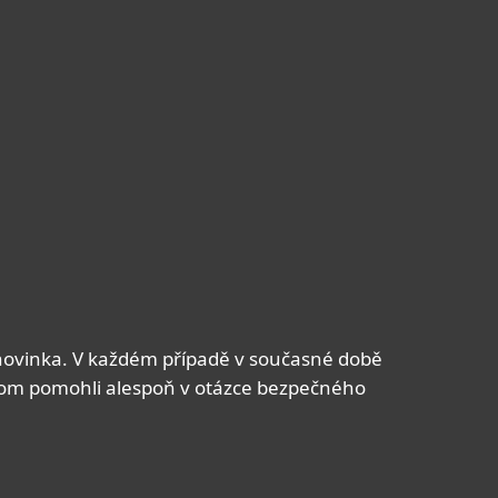
O nás
Blog
Košík
Česká republika
Pro zákazníky
o novinka. V každém případě v současné době
chom pomohli alespoň v otázce bezpečného