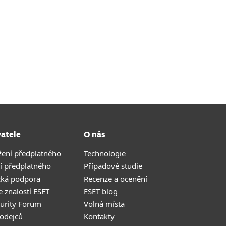
vatele
O nás
žení předplatného
Technologie
í předplatného
Případové studie
cká podpora
Recenze a ocenění
 znalostí ESET
ESET blog
curity Forum
Volná místa
odejců
Kontakty