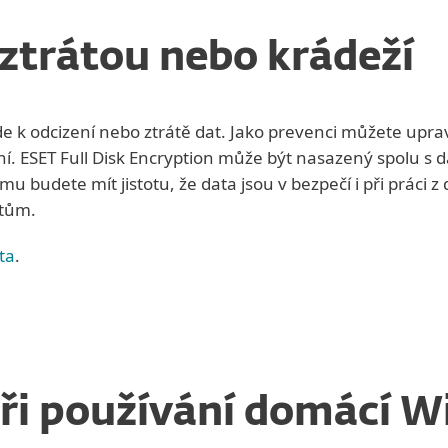
ztrátou nebo krádeží
ojde k odcizení nebo ztrátě dat. Jako prevenci můžete upra
ní. ESET Full Disk Encryption může být nasazený spolu s
u budete mít jistotu, že data jsou v bezpečí i při práci
atům.
ta
.
ři používání domácí Wi