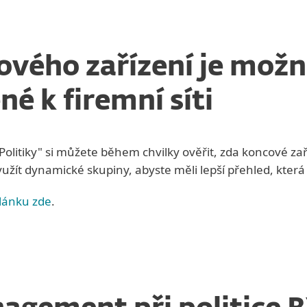
vého zařízení je možn
né k firemní síti
olitiky" si můžete během chvilky ověřit, zda koncové zař
žít dynamické skupiny, abyste měli lepší přehled, která 
 článku zde
.