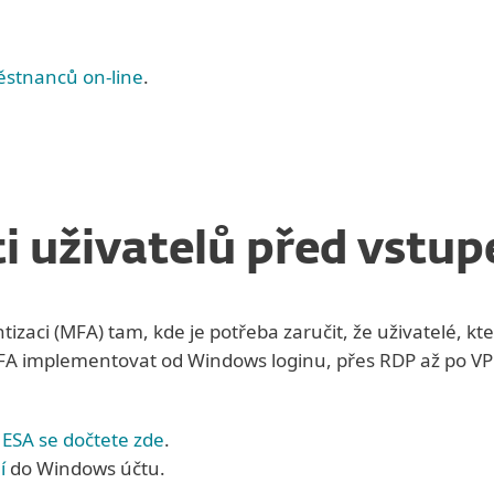
ěstnanců on-line
.
i uživatelů před vstup
aci (MFA) tam, kde je potřeba zaručit, že uživatelé, kteř
 MFA implementovat od Windows loginu, přes RDP až po V
 ESA se dočtete zde
.
í
do Windows účtu.