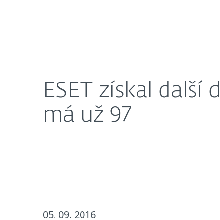
Domácnosti
Firmy
ESET získal další dvě ocenění Virus Bulletinu, celk
O nás
Novinky
Kari
ESET získal další 
má už 97
05. 09. 2016