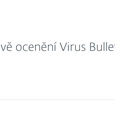
O nás
em jich má už 97
éra
Kontakty
dvě ocenění Virus Bulle