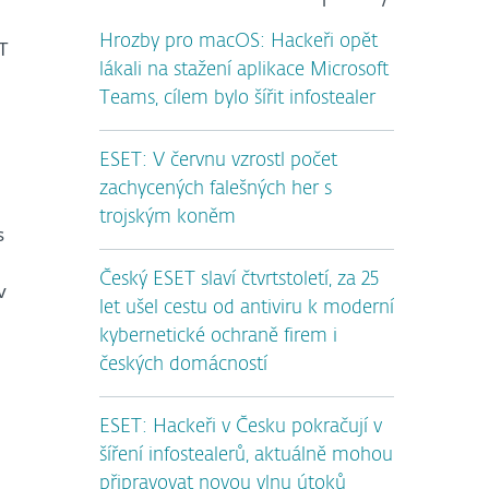
Hrozby pro macOS: Hackeři opět
T
lákali na stažení aplikace Microsoft
Teams, cílem bylo šířit infostealer
ESET: V červnu vzrostl počet
zachycených falešných her s
trojským koněm
s
Český ESET slaví čtvrtstoletí, za 25
v
let ušel cestu od antiviru k moderní
kybernetické ochraně firem i
českých domácností
ESET: Hackeři v Česku pokračují v
šíření infostealerů, aktuálně mohou
připravovat novou vlnu útoků