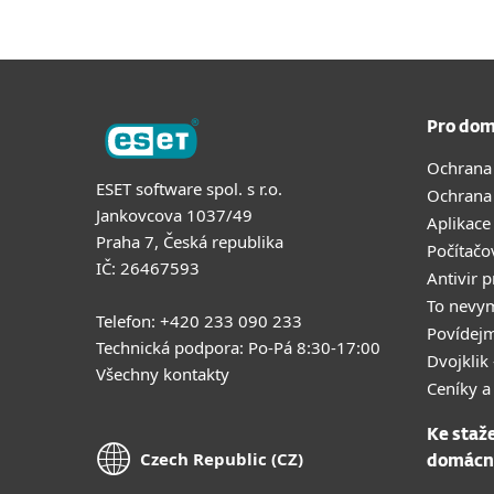
Pro dom
Ochrana
ESET software spol. s r.o.
Ochrana
Jankovcova 1037/49
Aplikace
Praha 7, Česká republika
Počítačo
IČ: 26467593
Antivir 
To nevy
Telefon: +420 233 090 233
Povídejm
Technická podpora: Po-Pá 8:30-17:00
Dvojklik 
Všechny kontakty
Ceníky a
Ke staž
Czech Republic (CZ)
domácn