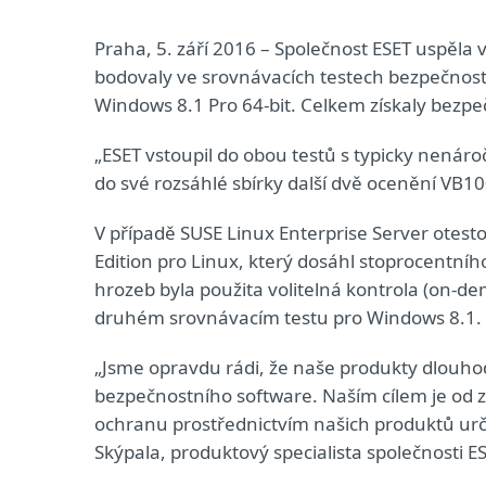
Praha, 5. září 2016 – Společnost ESET uspěla 
bodovaly ve srovnávacích testech bezpečnostn
Windows 8.1 Pro 64-bit. Celkem získaly bezpe
„ESET vstoupil do obou testů s typicky nenáro
do své rozsáhlé sbírky další dvě ocenění VB100
V případě SUSE Linux Enterprise Server otest
Edition pro Linux, který dosáhl stoprocentní
hrozeb byla použita volitelná kontrola (on-d
druhém srovnávacím testu pro Windows 8.1.
„Jsme opravdu rádi, že naše produkty dlouhod
bezpečnostního software. Naším cílem je od 
ochranu prostřednictvím našich produktů urč
Skýpala, produktový specialista společnosti E