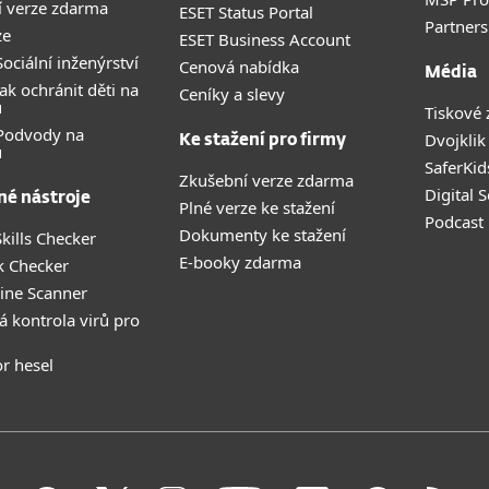
 verze zdarma
ESET Status Portal
Partners
ze
ESET Business Account
ociální inženýrství
Cenová nabídka
Média
ak ochránit děti na
Ceníky a slevy
u
Tiskové 
 Podvody na
Dvojklik
Ke stažení pro firmy
u
SaferKid
Zkušební verze zdarma
Digital 
né nástroje
Plné verze ke stažení
Podcast
Dokumenty ke stažení
kills Checker
E-booky zdarma
k Checker
ine Scanner
á kontrola virů pro
r hesel