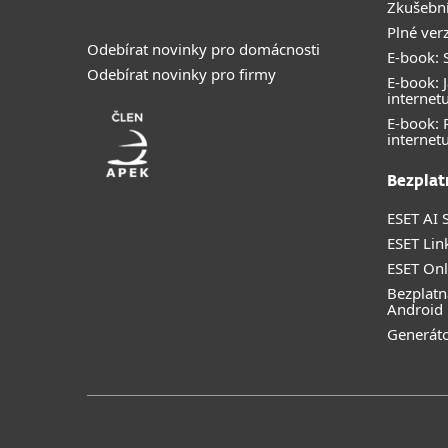
Zkušební
Plné ver
Odebírat novinky pro domácnosti
E-book: S
Odebírat novinky pro firmy
E-book: J
internet
E-book:
internet
Bezplat
ESET AI S
ESET Lin
ESET Onl
Bezplatn
Android
Generáto