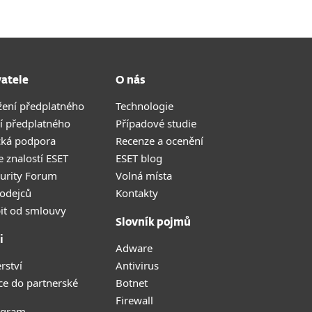
vatele
O nás
žení předplatného
Technologie
í předplatného
Případové studie
cká podpora
Recenze a ocenění
 znalostí ESET
ESET blog
curity Forum
Volná místa
odejců
Kontakty
it od smlouvy
Slovník pojmů
i
Adware
rství
Antivirus
ce do partnerské
Botnet
Firewall
ogram