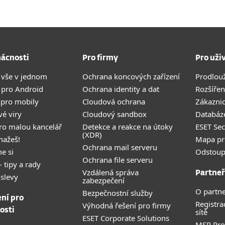
ácnosti
Pro firmy
Pro uži
 vše v jednom
Ochrana koncových zařízení
Prodlou
 pro Android
Ochrana identity a dat
Rozšířen
 pro mobily
Cloudová ochrana
Zákazni
vé viry
Cloudový sandbox
Databáze
pro malou kancelář
Detekce a reakce na útoky
ESET Se
(XDR)
mažeš!
Mapa pr
Ochrana mail serveru
e si
Odstoup
Ochrana file serveru
- tipy a rady
Vzdálená správa
Partneř
 slevy
zabezpečení
O partne
Bezpečnostní služby
ení pro
Registra
Výhodná řešení pro firmy
osti
sítě
ESET Corporate Solutions
MSP Pr