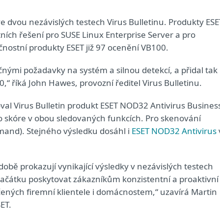
ve dvou nezávislých testech Virus Bulletinu. Produkty ESE
ích řešení pro SUSE Linux Enterprise Server a pro
čnostní produkty ESET již 97 ocenění VB100.
čnými požadavky na systém a silnou detekcí, a přidal tak
,“ říká John Hawes, provozní ředitel Virus Bulletinu.
oval Virus Bulletin produkt ESET NOD32 Antivirus Busines
ho skóre v obou sledovaných funkcích. Pro skenování
emand). Stejného výsledku dosáhl i
ESET NOD32 Antivirus
obě prokazují vynikající výsledky v nezávislých testech
začátku poskytovat zákazníkům konzistentní a proaktivní
ených firemní klientele i domácnostem,“ uzavírá Martin
SET.