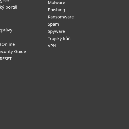
Malware
ký portál
Phishing
Ransomware
Spam
zprávy
Spyware
Trojský kůň
sOnline
VPN
Security Guide
 RESET