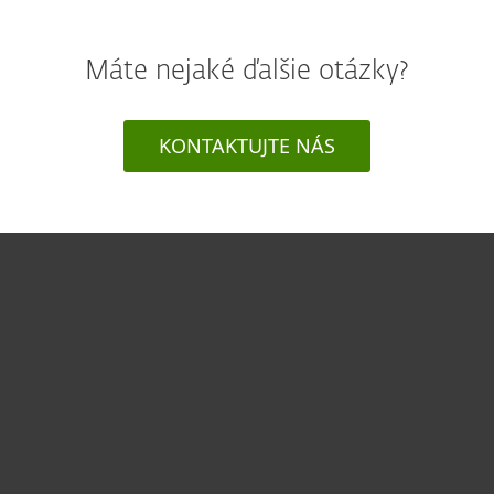
Máte nejaké ďalšie otázky?
KONTAKTUJTE NÁS
Pre domácnosti
Pre firmy
Užitočné informácie
Partnerstvo