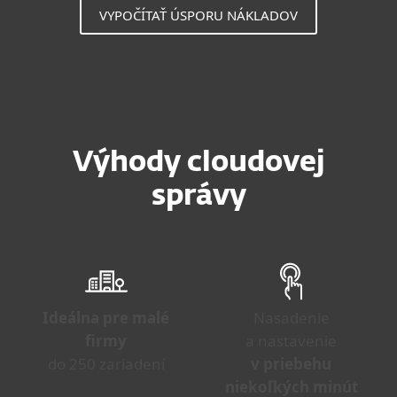
VYPOČÍTAŤ ÚSPORU NÁKLADOV
Výhody
cloudovej
správy
Ideálna pre malé
Nasadenie
firmy
a nastavenie
do 250 zariadení
v priebehu
niekoľkých minút