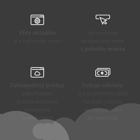
Vždy aktuálna
Spravovanie
a v najnovšej verzii
bezpečnosti siete
z jedného miesta
Zabezpečený prístup
Znižuje náklady
,
odkiaľkoľvek
nie je potrebný ďalší
prostredníctvom
hardvér, softvér,
webového
opravy aplikácií
prehliadača
ani personál