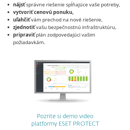
nájsť
správne riešenie spĺňajúce vaše potreby,
vytvoriť cenovú ponuku,
uľahčiť
vám prechod na nové riešenie,
zjednotiť
vašu bezpečnostnú infraštruktúru,
pripraviť
plán zodpovedajúci vašim
požiadavkám.
Pozrite si demo video
platformy ESET PROTECT