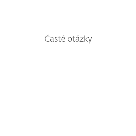
Časté otázky
Už som zákazníkom
spoločnosti ESET. Mám
na odoslanie žiadosti použiť
tento formulár?
Chcem vyskúšať
bezpečnostné riešenie ESET
určené pre firmy. Ako mám
postupovať?